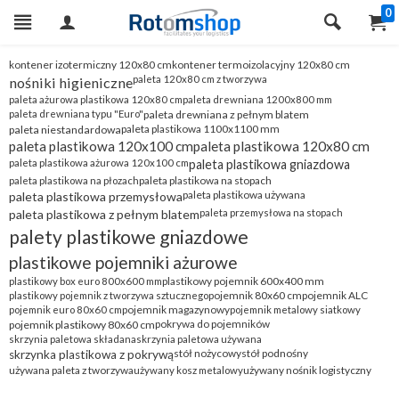
0
kontener izotermiczny 120x80 cm
kontener termoizolacyjny 120x80 cm
paleta 120x80 cm z tworzywa
nośniki higieniczne
paleta ażurowa plastikowa 120x80 cm
paleta drewniana 1200x800 mm
paleta drewniana typu "Euro"
paleta drewniana z pełnym blatem
paleta plastikowa 1100x1100 mm
paleta niestandardowa
paleta plastikowa 120x100 cm
paleta plastikowa 120x80 cm
paleta plastikowa ażurowa 120x100 cm
paleta plastikowa gniazdowa
paleta plastikowa na stopach
paleta plastikowa na płozach
paleta plastikowa używana
paleta plastikowa przemysłowa
paleta plastikowa z pełnym blatem
paleta przemysłowa na stopach
palety plastikowe gniazdowe
plastikowe pojemniki ażurowe
plastikowy pojemnik 600x400 mm
plastikowy box euro 800x600 mm
pojemnik 80x60 cm
pojemnik ALC
plastikowy pojemnik z tworzywa sztucznego
pojemnik magazynowy
pojemnik euro 80x60 cm
pojemnik metalowy siatkowy
pokrywa do pojemników
pojemnik plastikowy 80x60 cm
skrzynia paletowa składana
skrzynia paletowa używana
stół nożycowy
stół podnośny
skrzynka plastikowa z pokrywą
używana paleta z tworzywa
używany nośnik logistyczny
używany kosz metalowy