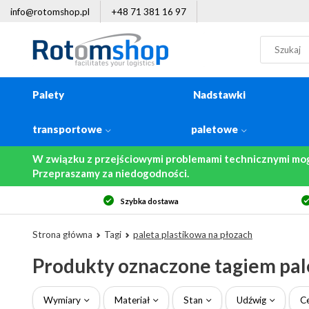
info@rotomshop.pl
+48 71 381 16 97
Palety
Nadstawki
transportowe
paletowe
W związku z przejściowymi problemami technicznymi mo
Przepraszamy za niedogodności.
Szybka dostawa
Strona główna
Tagi
paleta plastikowa na płozach
Produkty oznaczone tagiem pal
Wymiary
Materiał
Stan
Udźwig
C