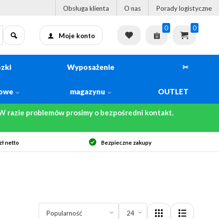
Obsługa klienta
O nas
Porady logistyczne
0
0
Moje konto
zki
Wyposażenie
✂
kowe
magazynu
OUTLET
 razie problemów prosimy o bezpośredni kontakt.
ł netto
Bezpieczne zakupy