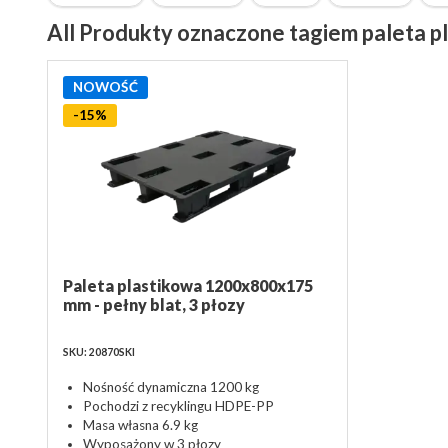
All Produkty oznaczone tagiem paleta p
NOWOŚĆ
-15%
Paleta plastikowa 1200x800x175
mm - pełny blat, 3 płozy
SKU: 20870SKI
Nośność dynamiczna 1200 kg
Pochodzi z recyklingu HDPE-PP
Masa własna 6.9 kg
Wyposażony w 3 płozy