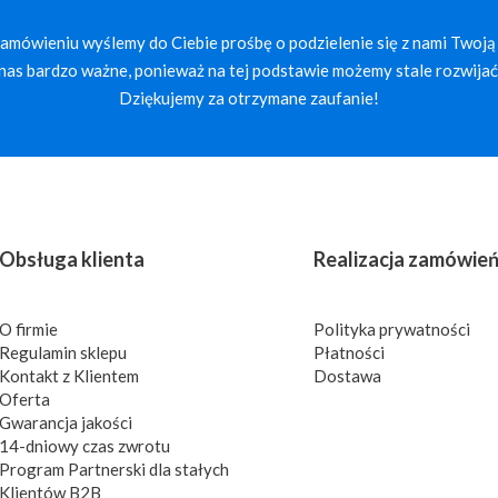
mówieniu wyślemy do Ciebie prośbę o podzielenie się z nami Twoją 
a nas bardzo ważne, ponieważ na tej podstawie możemy stale rozwijać 
Dziękujemy za otrzymane zaufanie!
Obsługa klienta
Realizacja zamówie
O firmie
Polityka prywatności
Regulamin sklepu
Płatności
Kontakt z Klientem
Dostawa
Oferta
Gwarancja jakości
14-dniowy czas zwrotu
Program Partnerski dla stałych
Klientów B2B