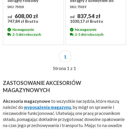
okrągły rolkowy
okrągły z uchwytem do
715x715x120 mm,
pchania 715x715x930 mm,
SKU: 75018
SKU: 75019
metalowy, dno otwarte
metalowy, dno otwarte
608,00 zł
837,54 zł
od
od
747,84 zł Brutto
1030,17 zł Brutto
Na magazynie
Na magazynie
2-5 dni roboczych
2-5 dni roboczych
1
Strona 1 z 1
ZASTOSOWANIE AKCESORIÓW
MAGAZYNOWYCH
Akcesoria magazynowe
to wszystkie narzędzia, które muszą
należeć do
wyposażenia magazynu
, by mógł on sprawnie i
niezawodnie funkcjonować. Ułatwiają one pracę pracownikom
składu, pomagając dokładnie przygotować dowolne opakowanie
na czas jego przechowywania i transportu. Mając to na uwadze