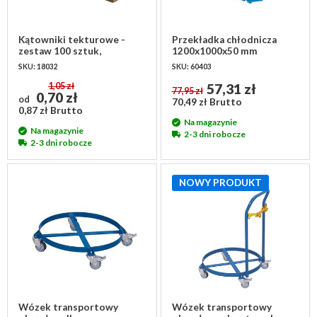
Kątowniki tekturowe -
Przekładka chłodnicza
zestaw 100 sztuk,
1200x1000x50 mm
60x60x420 mm
SKU: 18032
SKU: 60403
1,05 zł
57,31 zł
77,95 zł
0,70 zł
od
70,49 zł Brutto
0,87 zł Brutto
Na magazynie
Na magazynie
2-3 dni robocze
2-3 dni robocze
NOWY PRODUKT
Wózek transportowy
Wózek transportowy