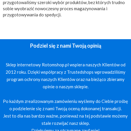
przygotowaliśmy szeroki wybór produktów, bez których trudno
sobie wyobrazić nowoczesny proces magazynowania i
przygotowywania do spedycji.
Podziel się z nami Twoją opinią
Sklep internetowy Rotomshop.pl wspiera naszych Klientów od
2012 roku. Dzięki współpracy z Trustedshops wprowadziliśmy
program ochrony naszych Klientów oraz na bieżąco zbieramy
opinie o naszym sklepie.
Po każdym zrealizowanym zamówieniu wyślemy do Ciebie prośbę
o podzielenie się z nami Twoją oceną dokonanej transakcji.
Jest to dla nas bardzo ważne, ponieważ na tej podstawie możemy
stale rozwijać nasz sklep.
Dziękujemy za otrzymane zaufanie!