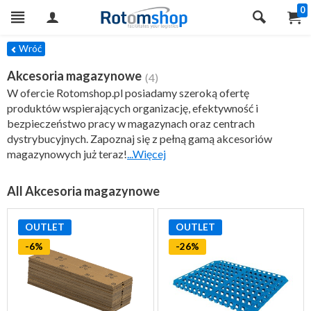
0
TRY
Wróć
Akcesoria magazynowe
(4)
W ofercie Rotomshop.pl posiadamy szeroką ofertę
produktów wspierających organizację, efektywność i
bezpieczeństwo pracy w magazynach oraz centrach
dystrybucyjnych. Zapoznaj się z pełną gamą akcesoriów
magazynowych już teraz!
...Więcej
All Akcesoria magazynowe
OUTLET
OUTLET
-6%
-26%