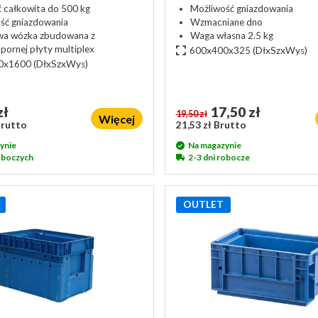
 całkowita do 500 kg
Możliwość gniazdowania
ść gniazdowania
Wzmacniane dno
wa wózka zbudowana z
Waga własna 2.5 kg
ornej płyty multiplex
600x400x325
(DłxSzxWys)
0x1600
(DłxSzxWys)
zł
17,50 zł
19,50 zł
Więcej
Brutto
21,53 zł Brutto
ynie
Na magazynie
roboczych
2-3 dni robocze
OUTLET