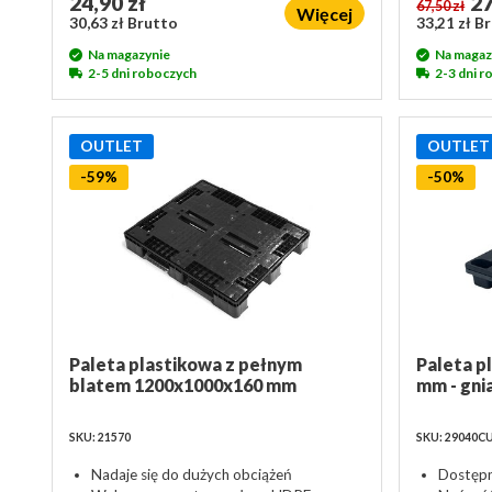
24,90 zł
27
67,50 zł
Więcej
30,63 zł Brutto
33,21 zł B
Na magazynie
Na magaz
2-5 dni roboczych
2-3 dni 
OUTLET
OUTLET
-59%
-50%
Paleta plastikowa z pełnym
Paleta p
blatem 1200x1000x160 mm
mm - gni
SKU: 21570
SKU: 29040C
Nadaje się do dużych obciążeń
Dostępn