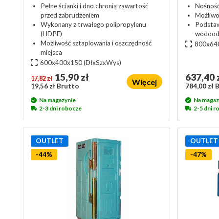
Pełne ścianki i dno chronią zawartość
Nośność
przed zabrudzeniem
Możliwo
Wykonany z trwałego polipropylenu
Podsta
(HDPE)
wodoodp
Możliwość sztaplowania i oszczędność
800x64
miejsca
600x400x150
(DłxSzxWys)
15,90 zł
637,40 
17,82 zł
Więcej
19,56 zł Brutto
784,00 zł 
Na magazynie
Na magaz
2-3 dni robocze
2-5 dni 
OUTLET
OUTLET
-44%
-47%