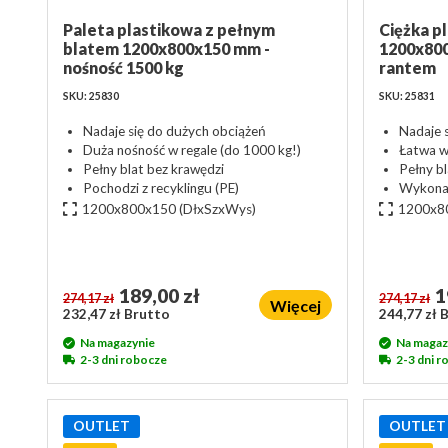
Paleta plastikowa z pełnym
Ciężka p
blatem 1200x800x150 mm -
1200x800
nośność 1500 kg
rantem
SKU: 25830
SKU: 25831
Nadaje się do dużych obciążeń
Nadaje 
Duża nośność w regale (do 1000 kg!)
Łatwa w
Pełny blat bez krawędzi
Pełny b
Pochodzi z recyklingu (PE)
Wykonan
1200x800x150
(DłxSzxWys)
1200x8
189,00 zł
1
274,17 zł
274,17 zł
Więcej
232,47 zł Brutto
244,77 zł 
Na magazynie
Na magaz
2-3 dni robocze
2-3 dni 
OUTLET
OUTLET