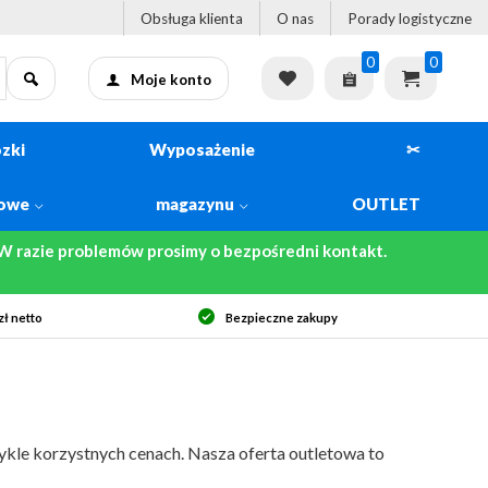
Obsługa klienta
O nas
Porady logistyczne
0
0
Moje konto
zki
Wyposażenie
✂
kowe
magazynu
OUTLET
 razie problemów prosimy o bezpośredni kontakt.
Szybka dostawa
wykle korzystnych cenach. Nasza oferta outletowa to