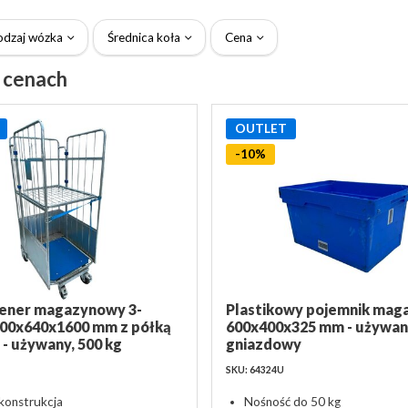
odzaj wózka
Średnica koła
Cena
h cenach
OUTLET
-10%
tener magazynowy 3-
Plastikowy pojemnik ma
800x640x1600 mm z półką
600x400x325 mm - używan
 - używany, 500 kg
gniazdowy
SKU: 64324U
 konstrukcja
Nośność do 50 kg