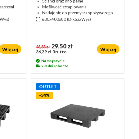
Ścianki oraz dno pełne
strzeni
Możliwość sztaplowania
Nadaje się do przemysłu spożywczego
xWys)
600x400x80
(DłxSzxWys)
29,50 zł
48,83 zł
Więcej
Więcej
36,29 zł Brutto
Na magazynie
2-3 dni robocze
OUTLET
-34%