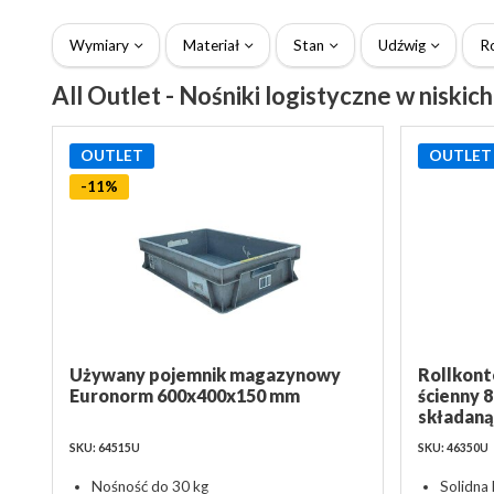
Wymiary
Materiał
Stan
Udźwig
R
All Outlet - Nośniki logistyczne w niskic
OUTLET
OUTLET
-11%
Używany pojemnik magazynowy
Rollkon
Euronorm 600x400x150 mm
ścienny 
składaną
SKU: 64515U
SKU: 46350U
Nośność do 30 kg
Solidna