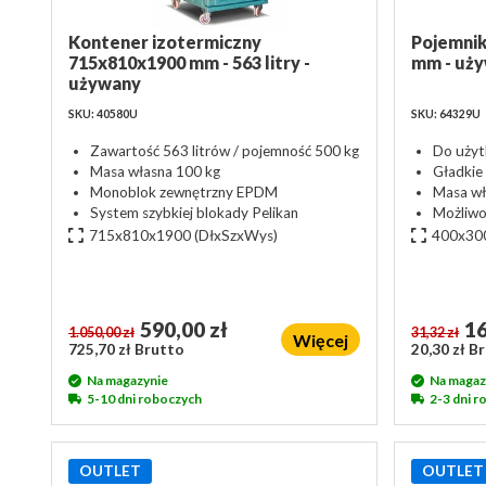
Kontener izotermiczny
Pojemnik
715x810x1900 mm - 563 litry -
mm - uż
używany
SKU: 40580U
SKU: 64329U
Zawartość 563 litrów / pojemność 500 kg
Do użyt
Masa własna 100 kg
Gładkie
Monoblok zewnętrzny EPDM
Masa wł
System szybkiej blokady Pelikan
Możliwo
715x810x1900
(DłxSzxWys)
400x30
590,00 zł
16
1.050,00 zł
31,32 zł
Więcej
725,70 zł Brutto
20,30 zł B
Na magazynie
Na magaz
5-10 dni roboczych
2-3 dni 
OUTLET
OUTLET