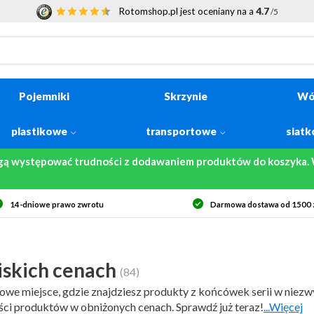
Rotomshop.pl jest oceniany na a
4.7
/5
Pojemniki
Skrzynie
Wó
plastikowe
transportowe
siat
gą występować trudności z dodawaniem produktów do koszyka. W
rmowa dostawa od 1500 zł netto
Bezpieczne zakupy
niskich cenach
(84)
tkowe miejsce, gdzie znajdziesz produkty z końcówek serii w niez
ści produktów w obniżonych cenach. Sprawdź już teraz!
...Więcej