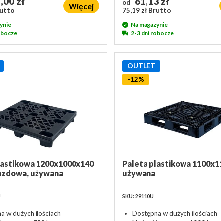
,00 zł
61,13 zł
od
Więcej
rutto
75,19 zł Brutto
ynie
Na magazynie
robocze
2-3 dni robocze
OUTLET
-12%
lastikowa 1200x1000x140
Paleta plastikowa 1100x1
azdowa, używana
używana
U
SKU: 29110U
a w dużych ilościach
Dostępna w dużych ilościach