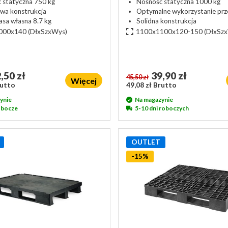
 statyczna 750 kg
Nośność statyczna 1000 kg
wa konstrukcja
Optymalne wykorzystanie prze
sa własna 8.7 ​​kg
Solidna konstrukcja
000x140
(DłxSzxWys)
1100x1100x120-150
(DłxSz
,50 zł
39,90 zł
45,50 zł
Więcej
rutto
49,08 zł Brutto
ynie
Na magazynie
robocze
5-10 dni roboczych
OUTLET
-15%