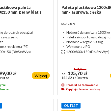
lastikowa paleta
Paleta plastikowa 1200x8
x150 mm, pełny blat z
mm - ażurowa, ciężka
SKU: 28878
się do dużych obciążeń
Nośność dynamiczna 1500 kg
 czyszczeniu
Paleta eksportowa o dużej no
lat
Nośność w regale 500 kg
e z recyklingu (PE)
Wykonana z PO
00x150
(DłxSzxWys)
1200x800x150
(DłxSzxWys)
191,49 zł
99,00 zł
125,70 zł
od
Więcej
Brutto
154,62 zł Brutto
ynie
Produkt na zamówienie
robocze
Zapytaj o termin dostawy
OUTLET