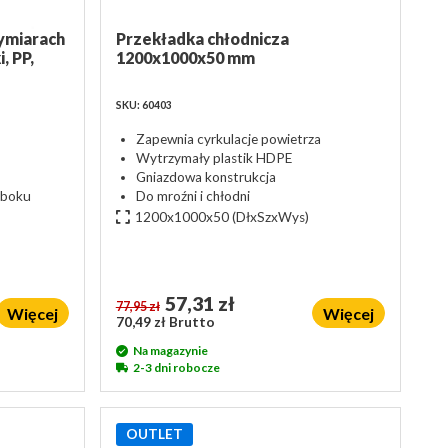
ymiarach
Przekładka chłodnicza
, PP,
1200x1000x50 mm
SKU: 60403
Zapewnia cyrkulacje powietrza
Wytrzymały plastik HDPE
Gniazdowa konstrukcja
 boku
Do mroźni i chłodni
1200x1000x50
(DłxSzxWys)
57,31 zł
77,95 zł
Więcej
Więcej
70,49 zł Brutto
Na magazynie
2-3 dni robocze
OUTLET