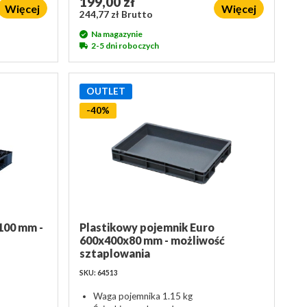
199,00 zł
Więcej
Więcej
244,77 zł Brutto
Na magazynie
2-5 dni roboczych
OUTLET
-40%
100 mm -
Plastikowy pojemnik Euro
600x400x80 mm - możliwość
sztaplowania
SKU: 64513
Waga pojemnika 1.15 kg