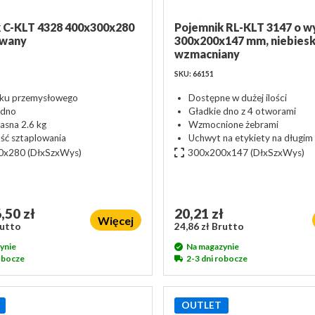
 C-KLT 4328 400x300x280
Pojemnik RL-KLT 3147 o w
ywany
300x200x147 mm, niebieski
wzmacniany
SKU: 66151
ku przemysłowego
Dostępne w dużej ilości
 dno
Gładkie dno z 4 otworami
asna 2.6 kg
Wzmocnione żebrami
ść sztaplowania
Uchwyt na etykiety na długim
0x280
(DłxSzxWys)
300x200x147
(DłxSzxWys)
,50 zł
20,21 zł
Więcej
rutto
24,86 zł Brutto
ynie
Na magazynie
robocze
2-3 dni robocze
OUTLET