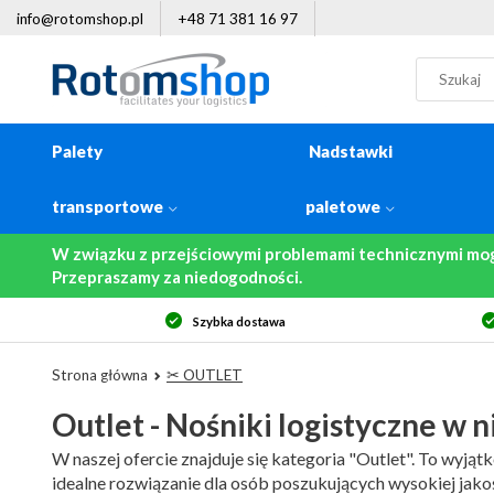
info@rotomshop.pl
+48 71 381 16 97
Palety
Nadstawki
transportowe
paletowe
W związku z przejściowymi problemami technicznymi mo
Przepraszamy za niedogodności.
14-dniowe prawo zwrotu
Da
Strona główna
✂ OUTLET
Outlet - Nośniki logistyczne w 
W naszej ofercie znajduje się kategoria "Outlet". To wyją
idealne rozwiązanie dla osób poszukujących wysokiej jako