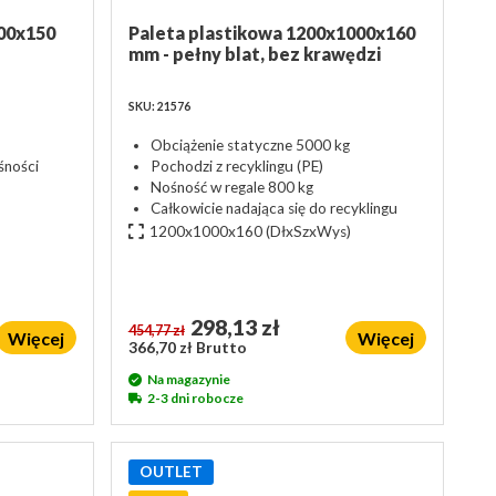
00x150
Paleta plastikowa 1200x1000x160
mm - pełny blat, bez krawędzi
SKU: 21576
Obciążenie statyczne 5000 kg
śności
Pochodzi z recyklingu (PE)
Nośność w regale 800 kg
Całkowicie nadająca się do recyklingu
1200x1000x160
(DłxSzxWys)
298,13 zł
454,77 zł
Więcej
Więcej
366,70 zł Brutto
Na magazynie
2-3 dni robocze
OUTLET