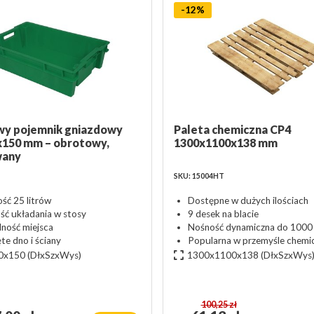
-12%
wy pojemnik gniazdowy
Paleta chemiczna CP4
x150 mm – obrotowy,
1300x1100x138 mm
wany
SKU: 15004HT
ść 25 litrów
Dostępne w dużych ilościach
ść układania w stosy
9 desek na blacie
ność miejsca
Nośność dynamiczna do 1000
te dno i ściany
Popularna w przemyśle chem
0x150
(DłxSzxWys)
1300x1100x138
(DłxSzxWys
100,25 zł