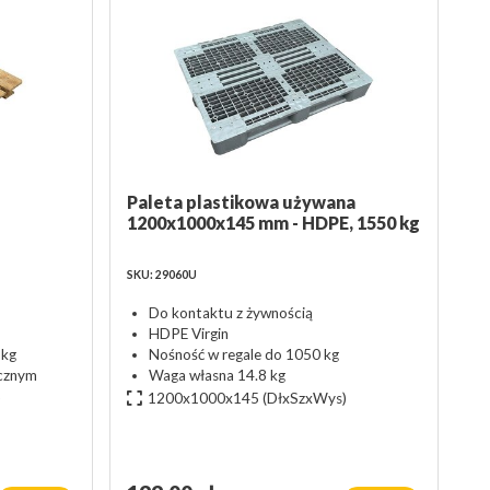
Paleta plastikowa używana
1200x1000x145 mm - HDPE, 1550 kg
SKU: 29060U
Do kontaktu z żywnością
HDPE Virgin
 kg
Nośność w regale do 1050 kg
icznym
Waga własna 14.8 kg
)
1200x1000x145
(DłxSzxWys)