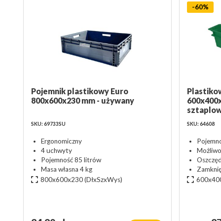
-60%
Pojemnik plastikowy Euro
Plastiko
800x600x230 mm - używany
600x400
sztaplo
SKU: 69733SU
SKU: 64608
Ergonomiczny
Pojemno
4 uchwyty
Możliwo
Pojemność 85 litrów
Oszczęd
Masa własna 4 kg
Zamknię
800x600x230
(DłxSzxWys)
600x40