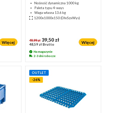
Nośność dynamiczna 1000 kg
Paleta typu 4-ways
Waga własna 13.6 kg
1200x1000x150
(DłxSzxWys)
39,50 zł
49,99 zł
Więcej
Więcej
48,59 zł Brutto
Na magazynie
2-3 dni robocze
OUTLET
-26%