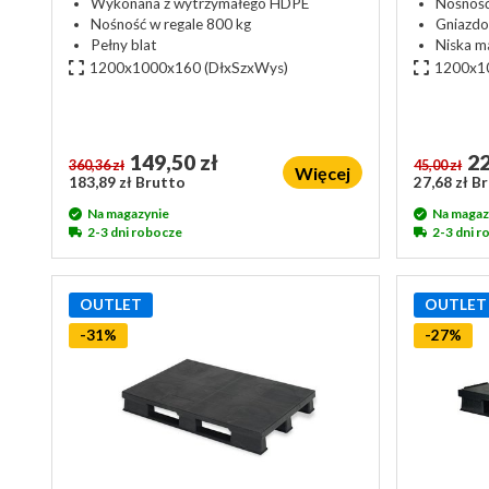
Wykonana z wytrzymałego HDPE
Nośność
Nośność w regale 800 kg
Gniazdo
Pełny blat
Niska ma
1200x1000x160
(DłxSzxWys)
1200x1
149,50 zł
22
360,36 zł
45,00 zł
Więcej
183,89 zł Brutto
27,68 zł B
Na magazynie
Na magaz
2-3 dni robocze
2-3 dni 
OUTLET
OUTLET
-31%
-27%