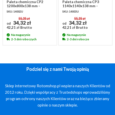
Paleta chemiczna CP2
Paleta chemiczna CP3
1200x800x138 mm -
1140x1140x138 mm -
używana
używana
SKU: 14002U
SKU: 14003U
55,35 zł
55,35 zł
34,32 zł
34,32 zł
od
od
42,21 zł Brutto
42,21 zł Brutto
Na magazynie
Na magazynie
2-5 dni roboczych
2-3 dni robocze
Podziel się z nami Twoją opinią
Sklep internetowy Rotomshop.pl wspiera naszych Klientów od
2012 roku. Dzięki współpracy z Trustedshops wprowadziliśmy
program ochrony naszych Klientów oraz na bieżąco zbieramy
opinie o naszym sklepie.