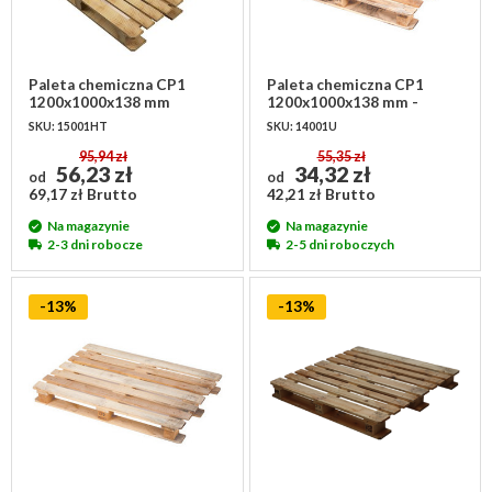
Paleta chemiczna CP1
Paleta chemiczna CP1
1200x1000x138 mm
1200x1000x138 mm -
używana
SKU: 15001HT
SKU: 14001U
95,94 zł
55,35 zł
56,23 zł
34,32 zł
od
od
69,17 zł Brutto
42,21 zł Brutto
Na magazynie
Na magazynie
2-3 dni robocze
2-5 dni roboczych
-13%
-13%