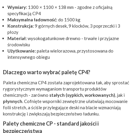
Wymiary:
1300 × 1100 × 138 mm - zgodne z oficjalną
specyfikacją CP4
Maksymalna ładowność:
do 1500 kg
Konstrukcja:
9 górnych desek, 9 klocków, 3 poprzeczki i 3
płozy
Materiał:
wysokogatunkowe drewno - trwałe i przyjazne
środowisku
Użytkowanie:
paleta wielorazowa, przystosowana do
intensywnego obiegu
Dlaczego warto wybrać paletę CP4?
Paleta chemiczna CP4 została zaprojektowana tak, aby sprostać
rygorystycznym wymaganiom transportu produktów
chemicznych - zarówno
stałych (sypkich, workowanych)
, jak i
płynnych
. Cofnięte wsporniki zewnętrzne ułatwiają mocowanie
folii stretch, a ściśle przylegające deski na blacie wzmacniają
konstrukcję i zwiększają bezpieczeństwo ładunku.
Palety chemiczne CP - standard jakości i
bezpieczeństwa