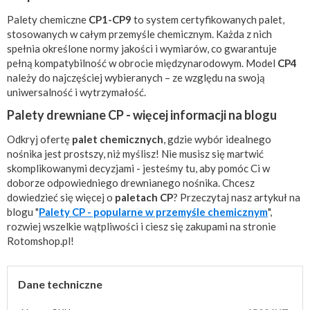
Palety chemiczne
CP1-CP9
to system certyfikowanych palet,
stosowanych w całym przemyśle chemicznym. Każda z nich
spełnia określone normy jakości i wymiarów, co gwarantuje
pełną kompatybilność w obrocie międzynarodowym. Model
CP4
należy do najczęściej wybieranych – ze względu na swoją
uniwersalność i wytrzymałość.
Palety drewniane CP - więcej informacji na blogu
Odkryj ofertę
palet chemicznych
, gdzie wybór idealnego
nośnika jest prostszy, niż myślisz! Nie musisz się martwić
skomplikowanymi decyzjami - jesteśmy tu, aby pomóc Ci w
doborze odpowiedniego drewnianego nośnika. Chcesz
dowiedzieć się więcej o
paletach CP
? Przeczytaj nasz artykuł na
blogu "
Palety CP - popularne w przemyśle chemicznym
",
rozwiej wszelkie wątpliwości i ciesz się zakupami na stronie
Rotomshop.pl!
Dane techniczne