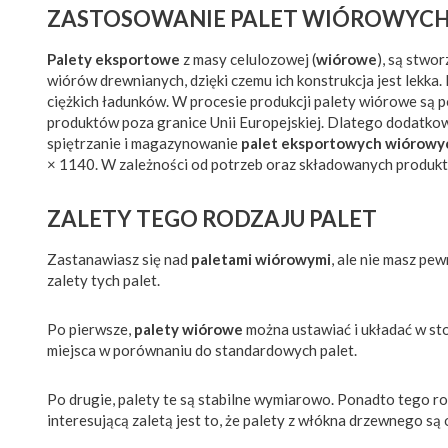
ZASTOSOWANIE PALET WIÓROWYCH
Palety eksportowe
z masy celulozowej (
wiórowe
), są stwo
wiórów drewnianych, dzięki czemu ich konstrukcja jest lekk
ciężkich ładunków. W procesie produkcji palety wiórowe są 
produktów poza granice Unii Europejskiej. Dlatego dodatkow
spiętrzanie i magazynowanie
palet eksportowych wiórowy
× 1140. W zależności od potrzeb oraz składowanych produ
ZALETY TEGO RODZAJU PALET
Zastanawiasz się nad
paletami wiórowymi
, ale nie masz p
zalety tych palet.
Po pierwsze,
palety wiórowe
można ustawiać i układać w st
miejsca w porównaniu do standardowych palet.
Po drugie, palety te są stabilne wymiarowo. Ponadto tego r
interesującą zaletą jest to, że palety z włókna drzewnego są