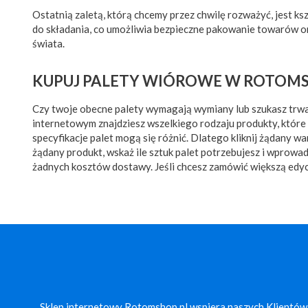
Ostatnią zaletą, którą chcemy przez chwilę rozważyć, jest ksz
do składania, co umożliwia bezpieczne pakowanie towarów o
świata.
KUPUJ PALETY WIÓROWE W ROTOMS
Czy twoje obecne palety wymagają wymiany lub szukasz trwał
internetowym znajdziesz wszelkiego rodzaju produkty, które
specyfikacje palet mogą się różnić. Dlatego kliknij żądany w
żądany produkt, wskaż ile sztuk palet potrzebujesz i wprowa
żadnych kosztów dostawy. Jeśli chcesz zamówić większą edy
Sklep internetowy Rotomshop.pl wspiera naszych Klientów