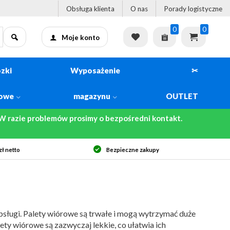
Obsługa klienta
O nas
Porady logistyczne
0
0
Moje konto
zki
Wyposażenie
✂
kowe
magazynu
OUTLET
 razie problemów prosimy o bezpośredni kontakt.
py
Szybka dostawa
obsługi. Palety wiórowe są trwałe i mogą wytrzymać duże
ety wiórowe są zazwyczaj lekkie, co ułatwia ich