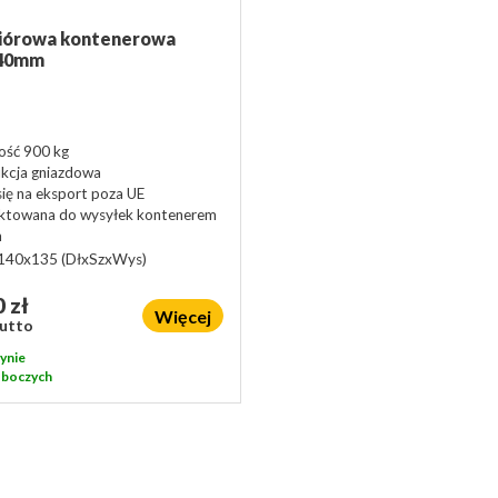
wiórowa kontenerowa
140mm
ść 900 kg
kcja gniazdowa
się na eksport poza UE
ktowana do wysyłek kontenerem
m
140x135
(DłxSzxWys)
 zł
Więcej
rutto
ynie
roboczych