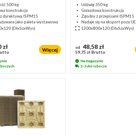
ść 500 kg
Udźwig 350 kg
wa konstrukcja
Gniazdowa konstrukcja
z dyrektywą ISPM15
Zgodny z przepisami ISPM15
używana jako paleta wystawowa
Nadaje się na eksport poza UE
0x120
(DłxSzxWys)
1200x800x120
(DłxSzxWys)
 zł
48,58 zł
od
Więcej
rutto
59,75 zł Brutto
ynie
Na magazynie
roboczych
2-3 dni robocze