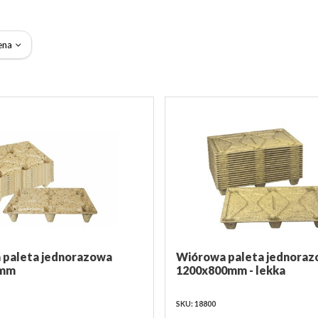
ena
 paleta jednorazowa
Wiórowa paleta jednora
0mm
1200x800mm - lekka
SKU: 18800