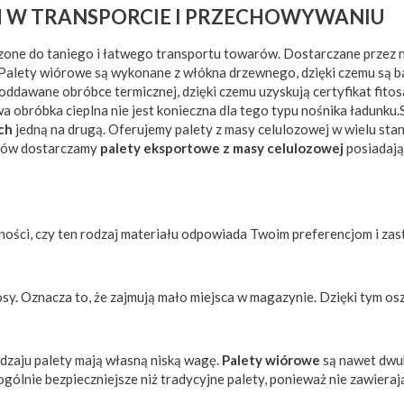
 W TRANSPORCIE I PRZECHOWYWANIU
rzone do taniego i łatwego transportu towarów. Dostarczane przez 
a. Palety wiórowe są wykonane z włókna drzewnego, dzięki czemu są 
poddawane obróbce termicznej, dzięki czemu uzyskują certyfikat fit
a obróbka cieplna nie jest konieczna dla tego typu nośnika ładunku
ch
jedną na drugą. Oferujemy palety z masy celulozowej w wielu st
któw dostarczamy
palety eksportowe z masy celulozowej
posiadając
ewności, czy ten rodzaj materiału odpowiada Twoim preferencjom i z
osy. Oznacza to, że zajmują mało miejsca w magazynie. Dzięki tym 
odzaju palety mają własną niską wagę.
Palety wiórowe
są nawet dwuk
 ogólnie bezpieczniejsze niż tradycyjne palety, ponieważ nie zawier