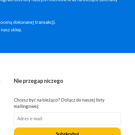
oceną dokonanej transakcji.
nasz sklep.
ń
Nie przegap niczego
Chcesz być na bieżąco? Dołącz do naszej listy
mailingowej:
Subskrybuj