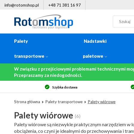
info@rotomshop.pl
+48 71 381 16 97
Palety
Nadstawki
transportowe
paletowe
W związku z przejściowymi problemami technicznymi mo
Przepraszamy za niedogodności.
14-dniowe prawo zwrotu
Strona główna
Palety transportowe
Palety wiórowe
Palety wiórowe
(6)
Palety wiórowe są niezwykle praktycznym narzędziem w logi
obciążenia, co czyni je idealnymi do przechowywania i tra