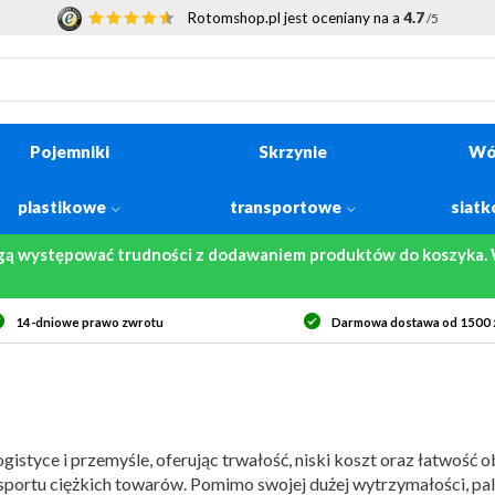
Rotomshop.pl jest oceniany na a
4.7
/5
Pojemniki
Skrzynie
Wó
plastikowe
transportowe
siat
gą występować trudności z dodawaniem produktów do koszyka. W
Darmowa dostawa od 1500 zł netto
Bezpieczne zaku
styce i przemyśle, oferując trwałość, niski koszt oraz łatwość 
nsportu ciężkich towarów. Pomimo swojej dużej wytrzymałości, pal