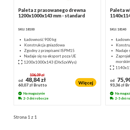
Paleta z prasowanego drewna
Paleta 
1200x1000x143 mm - standard
1140x1
SKU: 18100
SKU: 18140
Ładowność 900 kg
Ładowno
Konstrukcja gniazdowa
Konstru
Zgodny z przepisami ISPM15
Nadaje 
Nadaje się na eksport poza UE
Zaproje
morski
1200x1000x143
(DłxSzxWys)
1140x1
106,09 zł
48,84 zł
75,90
od
od
Więcej
60,07 zł Brutto
93,36 zł B
Na magazynie
Na magaz
2-3 dni robocze
2-5 dni 
Strona 1 z 1