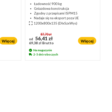
Ładowność 900 kg
Gniazdowa konstrukcja
Zgodny z przepisami ISPM15
Nadaje się na eksport poza UE
1200x800x135
(DłxSzxWys)
87,70 zł
56,41 zł
od
Więcej
Więcej
69,38 zł Brutto
Na magazynie
2-5 dni roboczych