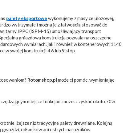
nas
palety eksportowe
wykonujemy z masy celulozowej,
bardzo wytrzymałe i można je z łatwością stosować do
osanitarny IPPC (ISPM-15) umożliwiający transport
.Specjalna gniazdowa konstrukcja pozwala na oszczędne
andardowych wymiarach, jak i również w kontenerowych 1140
e w swojej konstrukcji 4,6 lub 9 stóp.
astosowaniom?
Rotomshop.pl
może ci pomóc, wymieniając
oszczędzającym miejsce funkcjom możesz zyskać około 70%
rotnie lżejsze niż tradycyjne palety drewniane. Kolejną
ają gwoździ, odłamków ani ostrych narożników.