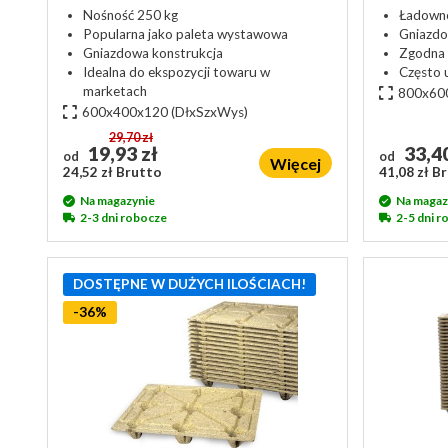
Nośność 250 kg
Ładowno
Popularna jako paleta wystawowa
Gniazdo
Gniazdowa konstrukcja
Zgodna 
Idealna do ekspozycji towaru w
Często 
marketach
800x60
600x400x120
(DłxSzxWys)
29,70 zł
19,93 zł
33,40
od
od
Więcej
24,52 zł Brutto
41,08 zł B
Na magazynie
Na magaz
2-3 dni robocze
2-5 dni 
DOSTĘPNE W DUŻYCH ILOŚCIACH!
-36%