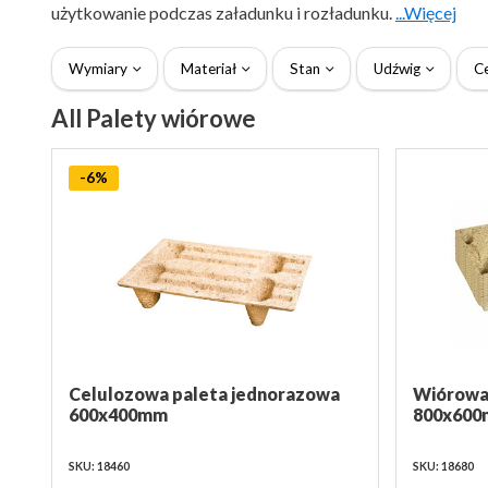
użytkowanie podczas załadunku i rozładunku.
...Więcej
Wymiary
Materiał
Stan
Udźwig
C
All Palety wiórowe
-6%
Celulozowa paleta jednorazowa
Wiórowa
600x400mm
800x60
SKU: 18460
SKU: 18680