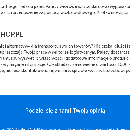
tałt tego rodzaju palet.
Palety wiórowe
są standardowo wyposażone
raz ich przenoszenie za pomocą wózka widłowego. Krótko mówiąc, m
HOP.PL
ej alternatywy dla transportu swoich towarów? Nie czekaj dłużej i 
 upraszczają Twoją pracę w sektorze logistycznym. Palety dostarcza
ariant, aby wyświetlić właściwości i dodatkowe informacje o produkci
dź wymagane informacje. Czy składasz zamówienie o wartości 1000 zł
cję, możesz skontaktować się z nami w sprawie wyceny bez zobowiąz
Podziel się z nami Twoją opinią
 od 2012 roku. Dzięki współpracy z Trustedshops wprowadziliśmy p