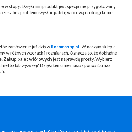
 w stopy. Dzięki nim produkt jest specjalnie przygotowany
ożesz bez problemu wysłać paletę wiórową na drugi koniec
złóż zamówienie już dziś w
Rotomshop.pl
! W naszym sklepie
my w różnych wzorach i rozmiarach. Oznacza to, że dokładne
e.
Zakup palet wiórowych
jest naprawdę prosty. Wybierz
 netto lub wyższej? Dzięki temu nie musisz ponosić u nas
ań.
rogram ochrony naszych Klientów oraz na bieżąco zbieramy