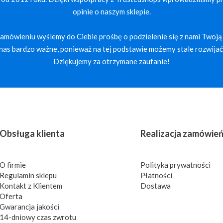
opinie o naszym sklepie.
mówieniu wyślemy do Ciebie prośbę o podzielenie się z nami Twoją 
a nas bardzo ważne, ponieważ na tej podstawie możemy stale rozwijać 
Dziękujemy za otrzymane zaufanie!
Obsługa klienta
Realizacja zamówie
O firmie
Polityka prywatności
Regulamin sklepu
Płatności
Kontakt z Klientem
Dostawa
Oferta
Gwarancja jakości
14-dniowy czas zwrotu