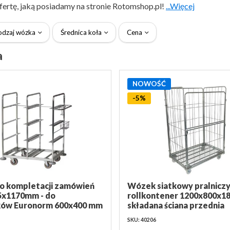
fertę, jaką posiadamy na stronie Rotomshop.pl!
...Więcej
odzaj wózka
Średnica koła
Cena
a
NOWOŚĆ
-5%
o kompletacji zamówień
Wózek siatkowy pralniczy
5x1170mm - do
rollkontener 1200x800x1
ków Euronorm 600x400 mm
składana ściana przednia
SKU: 40206