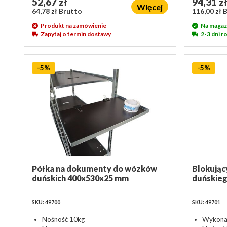
52,67 zł
94,31 z
Więcej
64,78 zł Brutto
116,00 zł 
Produkt na zamówienie
Na magaz
Zapytaj o termin dostawy
2-3 dni 
-5%
-5%
Półka na dokumenty do wózków
Blokując
duńskich 400x530x25 mm
duńskie
SKU: 49700
SKU: 49701
Nośność 10kg
Wykona