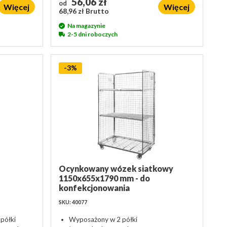
56,06 zł
od
Więcej
Więcej
68,96 zł Brutto
Na magazynie
2-5 dni roboczych
-3%
Ocynkowany wózek siatkowy
1150x655x1790 mm - do
konfekcjonowania
SKU: 40077
półki
Wyposażony w 2 półki