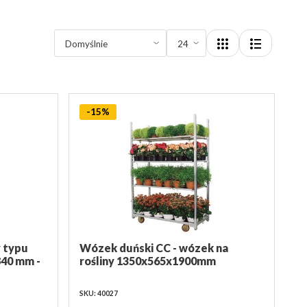
-15%
 typu
Wózek duński CC - wózek na
840 mm -
rośliny 1350x565x1900mm
SKU: 40027