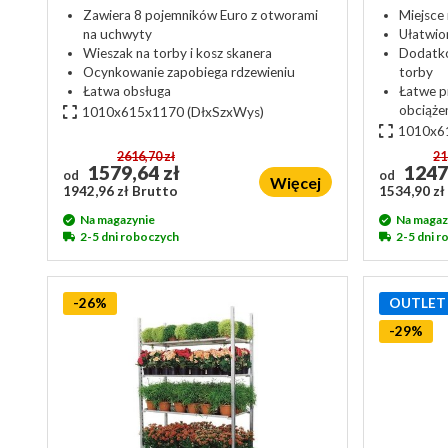
Zawiera 8 pojemników Euro z otworami
Miejsce
na uchwyty
Ułatwio
Wieszak na torby i kosz skanera
Dodatko
Ocynkowanie zapobiega rdzewieniu
torby
Łatwa obsługa
Łatwe p
obciąże
1010x615x1170
(DłxSzxWys)
1010x6
2616,70 zł
21
1579,64 zł
1247
od
od
Więcej
1942,96 zł Brutto
1534,90 zł
Na magazynie
Na magaz
2-5 dni roboczych
2-5 dni 
-26%
OUTLET
-29%