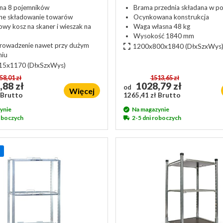
 na 8 pojemników
Brama przednia składana w p
ne składowanie towarów
Ocynkowana konstrukcja
wy kosz na skaner i wieszak na
Waga własna 48 kg
Wysokość 1840 mm
rowadzenie nawet przy dużym
1200x800x1840
(DłxSzxWys
niu
15x1170
(DłxSzxWys)
58,01 zł
1513,65 zł
,88 zł
1028,79 zł
od
Więcej
 Brutto
1265,41 zł Brutto
ynie
Na magazynie
roboczych
2-5 dni roboczych