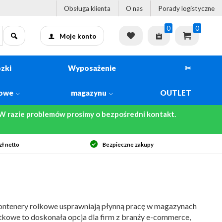
Obsługa klienta
O nas
Porady logistyczne
0
0
Moje konto
zki
Wyposażenie
✂
kowe
magazynu
OUTLET
 razie problemów prosimy o bezpośredni kontakt.
Szybka dostawa
kontenery rolkowe usprawniają płynną pracę w magazynach
tkowe to doskonała opcja dla firm z branży e-commerce,