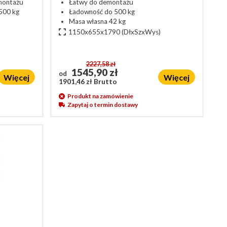
montażu
Łatwy do demontażu
500 kg
Ładowność do 500 kg
Masa własna 42 kg
1150x655x1790
(DłxSzxWys)
2227,58 zł
1545,90 zł
od
Więcej
Więcej
1901,46 zł Brutto
Produkt na zamówienie
Zapytaj o termin dostawy