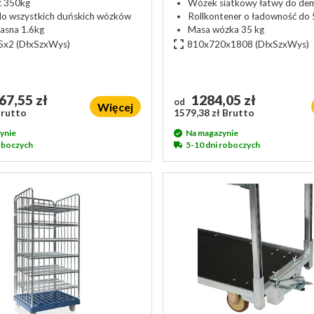
ć 350kg
Wózek siatkowy łatwy do de
do wszystkich duńskich wózków
Rollkontener o ładowność do 
asna 1.6kg
Masa wózka 35 kg
5x2
(DłxSzxWys)
810x720x1808
(DłxSzxWys)
67,55 zł
1284,05 zł
od
Więcej
Brutto
1579,38 zł Brutto
ynie
Na magazynie
roboczych
5-10 dni roboczych