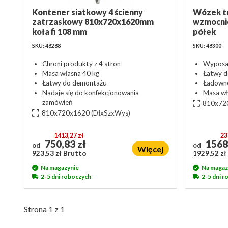
Kontener siatkowy 4 ścienny
Wózek tr
zatrzaskowy 810x720x1620mm
wzmocnio
koła fi 108 mm
półek
SKU: 48288
SKU: 48300
Chroni produkty z 4 stron
Wyposaż
Masa własna 40 kg
Łatwy 
Łatwy do demontażu
Ładowno
Nadaje się do konfekcjonowania
Masa wł
zamówień
810x72
810x720x1620
(DłxSzxWys)
1413,27 zł
23
750,83 zł
1568
od
od
Więcej
923,53 zł Brutto
1929,52 zł
Na magazynie
Na magaz
2-5 dni roboczych
2-5 dni 
Strona 1 z 1