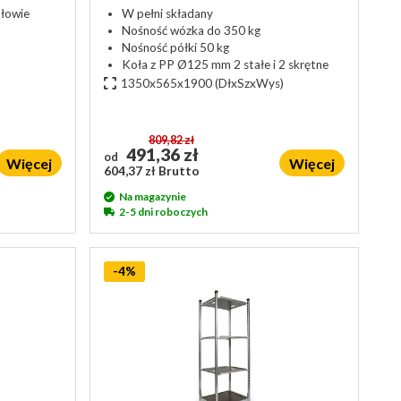
ołowie
W pełni składany
Nośność wózka do 350 kg
Nośność półki 50 kg
Koła z PP Ø125 mm 2 stałe i 2 skrętne
)
1350x565x1900
(DłxSzxWys)
809,82 zł
491,36 zł
od
Więcej
Więcej
604,37 zł Brutto
Na magazynie
2-5 dni roboczych
-4%