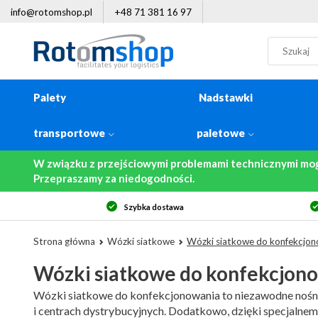
info@rotomshop.pl
+48 71 381 16 97
Palety
Nadstawki
transportowe
paletowe
W związku z przejściowymi problemami technicznymi mo
Przepraszamy za niedogodności.
14-dniowe prawo zwrotu
Da
Strona główna
Wózki siatkowe
Wózki siatkowe do konfekcjon
Wózki siatkowe do konfekcjon
Wózki siatkowe do konfekcjonowania to niezawodne nośnik
i centrach dystrybucyjnych. Dodatkowo, dzięki specjalne