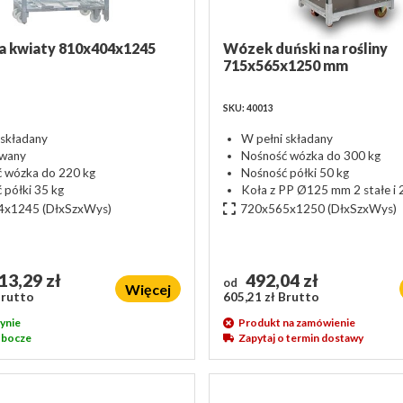
a kwiaty 810x404x1245
Wózek duński na rośliny
715x565x1250 mm
SKU: 40013
 składany
W pełni składany
wany
Nośność wózka do 300 kg
 wózka do 220 kg
Nośność półki 50 kg
 półki 35 kg
Koła z PP Ø125 mm 2 stałe i 
4x1245
(DłxSzxWys)
720x565x1250
(DłxSzxWys)
13,29 zł
492,04 zł
od
Więcej
Brutto
605,21 zł Brutto
ynie
Produkt na zamówienie
robocze
Zapytaj o termin dostawy