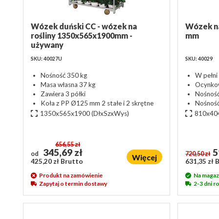
Wózek duński CC - wózek na
Wózek n
rośliny 1350x565x1900mm -
mm
używany
SKU: 40027U
SKU: 40029
Nośność 350 kg
W pełni
Masa własna 37 kg
Ocynko
Zawiera 3 półki
Nośność
Koła z PP Ø125 mm 2 stałe i 2 skrętne
Nośność
1350x565x1900
(DłxSzxWys)
810x40
656,55 zł
345,69 zł
5
od
720,50 zł
Więcej
425,20 zł Brutto
631,35 zł 
Produkt na zamówienie
Na magaz
Zapytaj o termin dostawy
2-3 dni 