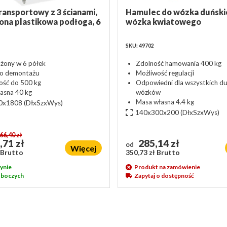
ansportowy z 3 ścianami,
Hamulec do wózka duński
na plastikowa podłoga, 6
wózka kwiatowego
SKU: 49702
ony w 6 półek
Zdolność hamowania 400 kg
do demontażu
Możliwość regulacji
ść do 500 kg
Odpowiedni dla wszystkich du
asna 40 kg
wózków
Masa własna 4.4 kg
0x1808
(DłxSzxWys)
140x300x200
(DłxSzxWys)
66,40 zł
,71 zł
285,14 zł
od
Więcej
 Brutto
350,73 zł Brutto
ynie
Produkt na zamówienie
roboczych
Zapytaj o dostępność