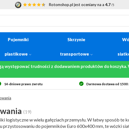
Rotomshop.pl jest oceniany na a
4.7
/5
Pojemniki
Skrzynie
Wó
plastikowe
transportowe
siat
gą występować trudności z dodawaniem produktów do koszyka. W
rmowa dostawa od 1500 zł netto
Bezpieczne zakupy
owania
owania
(19)
i logistyczne w wielu gałęziach przemysłu. W łatwy sposób te 
mu przystosowaniu do pojemników Euro 600x400 mm, te wózki sia