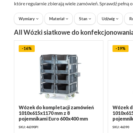
które regularnie zbierają wiele zamówień. Sprawdź pełną o
Wymiary
Materiał
Stan
Udźwig
R
All Wózki siatkowe do konfekcjonowani
-16%
-19%
Wózek do kompletacji zamówień
Wózek d
1010x615x1170 mm z 8
1010x61
pojemnikami Euro 600x400 mm
pojemni
SKU: 46390PI
SKU: 46390