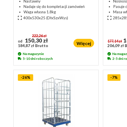
Nastawny
Nośnoś
Nadaje się do kompletacji zamówień
Pasuje 
Waga własna 1.8kg
Masa wł
400x530x25
(DłxSzxWys)
285x28
222,26 zł
150,30 zł
1
od
177,14 zł
Więcej
184,87 zł Brutto
206,09 zł 
Na magazynie
Na magaz
5-10 dni roboczych
2-5 dni 
-26%
-7%