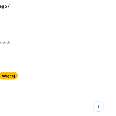
ego /
ńskich
Więcej
1