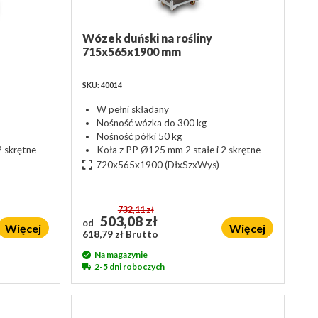
Wózek duński na rośliny
715x565x1900 mm
SKU: 40014
W pełni składany
Nośność wózka do 300 kg
Nośność półki 50 kg
2 skrętne
Koła z PP Ø125 mm 2 stałe i 2 skrętne
720x565x1900
(DłxSzxWys)
732,11 zł
503,08 zł
od
Więcej
Więcej
618,79 zł Brutto
Na magazynie
2-5 dni roboczych