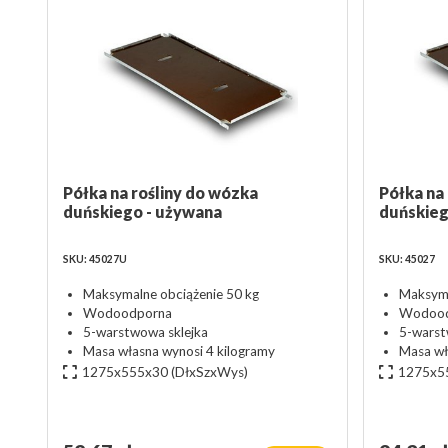
Półka na rośliny do wózka
Półka na
duńskiego - używana
duńskie
SKU: 45027U
SKU: 45027
Maksymalne obciążenie 50 kg
Maksyma
Wodoodporna
Wodood
5-warstwowa sklejka
5-warst
Masa własna wynosi 4 kilogramy
Masa wł
1275x555x30
(DłxSzxWys)
1275x5