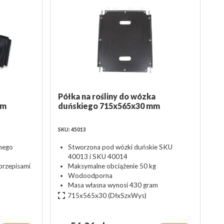
Półka na rośliny do wózka
mm
duńskiego 715x565x30 mm
SKU: 45013
nego
Stworzona pod wózki duńskie SKU
40013 i SKU 40014
przepisami
Maksymalne obciążenie 50 kg
Wodoodporna
Masa własna wynosi 430 gram
715x565x30
(DłxSzxWys)