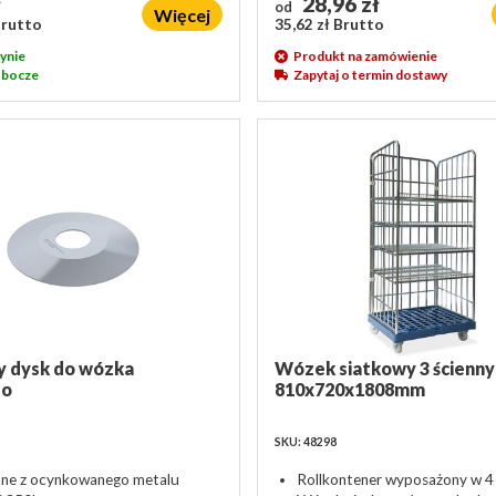
ł
28,96 zł
od
Więcej
Brutto
35,62 zł Brutto
ynie
Produkt na zamówienie
robocze
Zapytaj o termin dostawy
y dysk do wózka
Wózek siatkowy 3 ścienny
go
810x720x1808mm
SKU: 48298
ne z ocynkowanego metalu
Rollkontener wyposażony w 4 