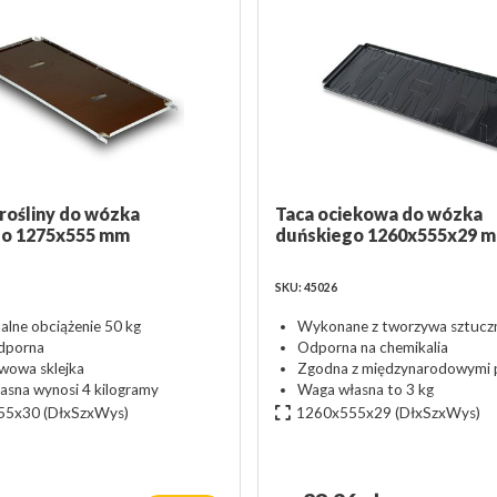
 rośliny do wózka
Taca ociekowa do wózka
go 1275x555 mm
duńskiego 1260x555x29 
SKU: 45026
lne obciążenie 50 kg
Wykonane z tworzywa sztucz
porna
Odporna na chemikalia
wowa sklejka
Zgodna z międzynarodowymi 
asna wynosi 4 kilogramy
Waga własna to 3 kg
55x30
(DłxSzxWys)
1260x555x29
(DłxSzxWys)