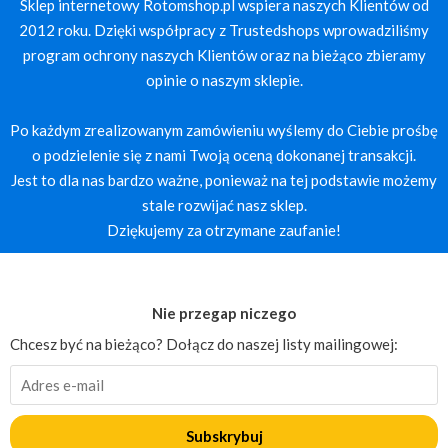
Sklep internetowy Rotomshop.pl wspiera naszych Klientów od
2012 roku. Dzięki współpracy z Trustedshops wprowadziliśmy
program ochrony naszych Klientów oraz na bieżąco zbieramy
opinie o naszym sklepie.
Po każdym zrealizowanym zamówieniu wyślemy do Ciebie prośbę
o podzielenie się z nami Twoją oceną dokonanej transakcji.
Jest to dla nas bardzo ważne, ponieważ na tej podstawie możemy
stale rozwijać nasz sklep.
Dziękujemy za otrzymane zaufanie!
Nie przegap niczego
Chcesz być na bieżąco? Dołącz do naszej listy mailingowej:
Subskrybuj