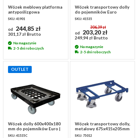
Wózek meblowy platforma
Wózek transportowy dolly
antypoślizgowa
do pojemników Euro
720x480mm
600x400x180 mm
SKU: 41901
SKU: 41535
244,85 zł
306,39 zł
od
203,20 zł
od
301,17 zł Brutto
249,94 zł Brutto
Na magazynie
Na magazynie
2-5 dni roboczych
2-5 dni roboczych
OUTLET
Wózek dolly 600x400x180
Wózek transportowy dolly,
mm do pojemników Euro |
metalowy 675x415x205mm
udźwig 160 kg
SKU: 41535C
SKU: 75012