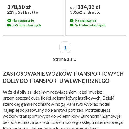
178,50 zł
314,33 zł
od
219,56 zł Brutto
386,62 zł Brutto
Na magazynie
Na magazynie
2-5 dni roboczych
5-10 dni roboczych
1
Strona 1 z 1
ZASTOSOWANIE WÓZKÓW TRANSPORTOWYCH
DOLLY DO TRANSPORTU WEWNĘTRZNEGO
Wózki dolly
są idealnym rozwiązaniem, jeżeli musisz
przemieszczać duże ilości pojemników plastikowych. Dzięki
szerokiej gamie rozmiarów mogą Państwo wybrać model
najlepiej dopasowany do Państwa potrzeb. Potrzebujesz
wózków transportowych do pojemników Euronorm? Zamów je
bezpośrednio za pośrednictwem naszego sklepu internetowego
Rotomshop.pl. Te narzędzia logistyczne mogą być