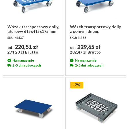
Wózek transportowy dolly,
Wózek transportowy dolly
ażurowy 615x415x175 mm
z pełnym dnem,
615x415x175mm
SKU: 41537
SKU: 41538
220,51 zł
229,65 zł
od
od
271,23 zł Brutto
282,47 zł Brutto
Na magazynie
Na magazynie
2-5 dni roboczych
2-5 dni roboczych
-7%