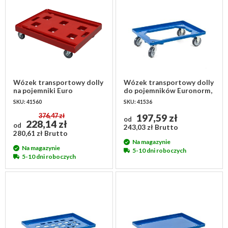
Wózek transportowy dolly
Wózek transportowy dolly
na pojemniki Euro
do pojemników Euronorm,
810x610mm
otwarte dno 615x415x175
SKU: 41560
SKU: 41536
mm
376,47 zł
197,59 zł
od
228,14 zł
od
243,03 zł Brutto
280,61 zł Brutto
Na magazynie
Na magazynie
5-10 dni roboczych
5-10 dni roboczych