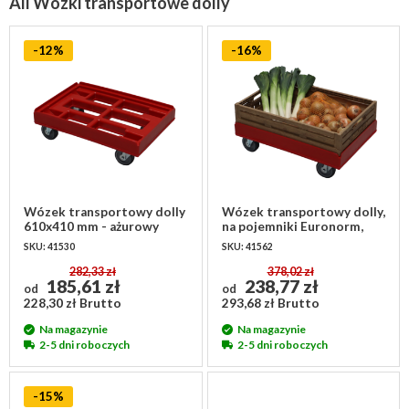
All Wózki transportowe dolly
-12%
-16%
Wózek transportowy dolly
Wózek transportowy dolly,
610x410 mm - ażurowy
na pojemniki Euronorm,
610x410mm
SKU: 41530
SKU: 41562
282,33 zł
378,02 zł
185,61 zł
238,77 zł
od
od
228,30 zł Brutto
293,68 zł Brutto
Na magazynie
Na magazynie
2-5 dni roboczych
2-5 dni roboczych
-15%