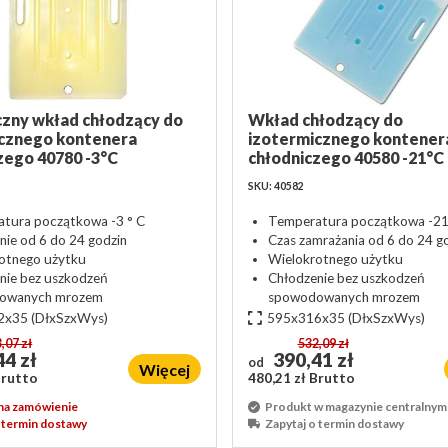
zny wkład chłodzący do
Wkład chłodzący do
cznego kontenera
izotermicznego kontener
zego 40780 -3°C
chłodniczego 40580 -21°C
SKU: 40582
tura początkowa -3 ° C
Temperatura początkowa -21
nie od 6 do 24 godzin
Czas zamrażania od 6 do 24 g
otnego użytku
Wielokrotnego użytku
nie bez uszkodzeń
Chłodzenie bez uszkodzeń
owanych mrozem
spowodowanych mrozem
2x35
(DłxSzxWys)
595x316x35
(DłxSzxWys)
,07 zł
532,09 zł
4 zł
390,41 zł
od
Więcej
Brutto
480,21 zł Brutto
na zamówienie
Produkt w magazynie centralnym
o termin dostawy
Zapytaj o termin dostawy