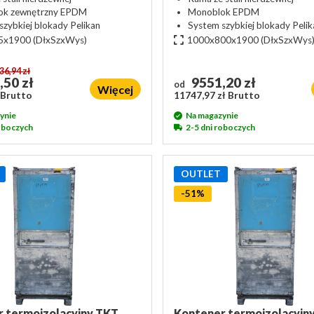
ok zewnętrzny EPDM
Monoblok EPDM
szybkiej blokady Pelikan
System szybkiej blokady Pelik
5x1900
(DłxSzxWys)
1000x800x1900
(DłxSzxWys
36,94 zł
,50 zł
9551,20 zł
od
Więcej
 Brutto
11747,97 zł Brutto
ynie
Na magazynie
roboczych
2-5 dni roboczych
OUTLET
-51%
 termoizolacyjny TKT
Kontener termoizolacyjn