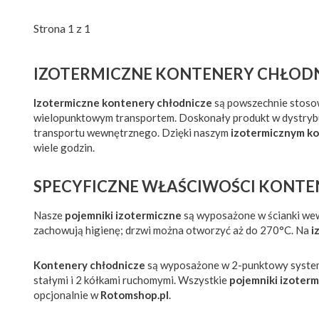
Strona 1 z 1
IZOTERMICZNE KONTENERY CHŁODN
Izotermiczne kontenery chłodnicze
są powszechnie stosow
wielopunktowym transportem. Doskonały produkt w dystrybuc
transportu wewnętrznego. Dzięki naszym
izotermicznym k
wiele godzin.
SPECYFICZNE WŁAŚCIWOŚCI KONT
Nasze
pojemniki izotermiczne
są wyposażone w ścianki wewn
zachowują higienę; drzwi można otworzyć aż do 270°C. Na
i
Kontenery chłodnicze
są wyposażone w 2-punktowy system s
stałymi i 2 kółkami ruchomymi. Wszystkie
pojemniki izoter
opcjonalnie w
Rotomshop.pl
.