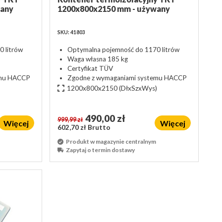
wany
1200x800x2150 mm - używany
SKU: 41803
 litrów
Optymalna pojemność do 1170 litrów
Waga własna 185 kg
Certyfikat TÜV
emu HACCP
Zgodne z wymaganiami systemu HACCP
)
1200x800x2150
(DłxSzxWys)
490,00 zł
999,99 zł
Więcej
Więcej
602,70 zł Brutto
Produkt w magazynie centralnym
Zapytaj o termin dostawy