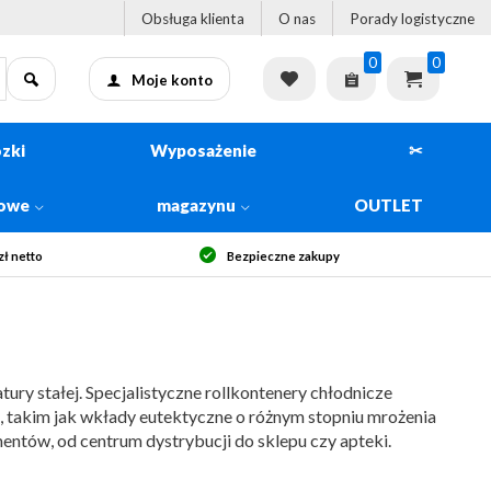
Obsługa klienta
O nas
Porady logistyczne
0
0
Moje konto
zki
Wyposażenie
✂
kowe
magazynu
OUTLET
Szybka dostawa
ry stałej. Specjalistyczne rollkontenery chłodnicze
, takim jak wkłady eutektyczne o różnym stopniu mrożenia
ntów, od centrum dystrybucji do sklepu czy apteki.