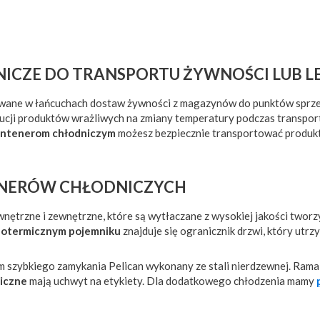
ICZE DO TRANSPORTU ŻYWNOŚCI LUB 
ane w łańcuchach dostaw żywności z magazynów do punktów sprzedaż
ji produktów wrażliwych na zmiany temperatury podczas transportu
ontenerom chłodniczym
możesz bezpiecznie transportować produkty
ENERÓW CHŁODNICZYCH
ętrzne i zewnętrzne, które są wytłaczane z wysokiej jakości tworzy
zotermicznym pojemniku
znajduje się ogranicznik drzwi, który utrz
zybkiego zamykania Pelican wykonany ze stali nierdzewnej. Rama ze
miczne
mają uchwyt na etykiety. Dla dodatkowego chłodzenia mamy