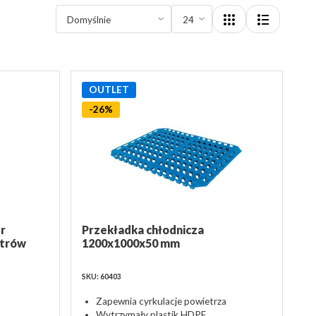
OUTLET
-26%
r
Przekładka chłodnicza
itrów
1200x1000x50 mm
SKU: 60403
Zapewnia cyrkulacje powietrza
Wytrzymały plastik HDPE