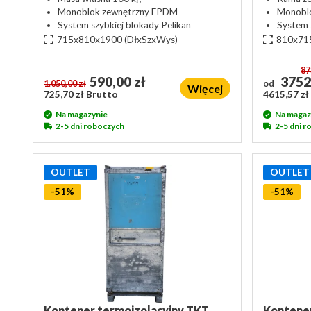
Monoblok zewnętrzny EPDM
Monobl
System szybkiej blokady Pelikan
System 
715x810x1900
(DłxSzxWys)
810x71
87
590,00 zł
3752
1.050,00 zł
od
Więcej
725,70 zł Brutto
4615,57 zł
Na magazynie
Na magaz
2-5 dni roboczych
2-5 dni 
OUTLET
OUTLET
-51%
-51%
Kontener termoizolacyjny TKT
Kontener