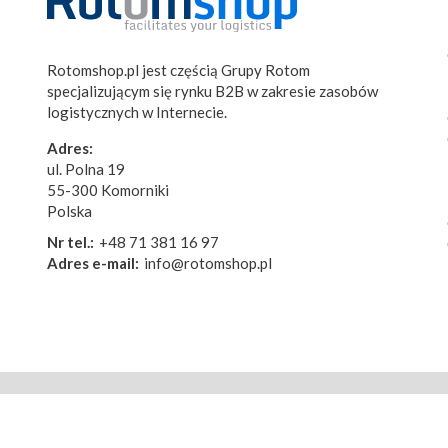
Rotomshop.pl jest częścią Grupy Rotom
specjalizującym się rynku B2B w zakresie zasobów
logistycznych w Internecie.
Adres:
ul. Polna 19
55-300 Komorniki
Polska
Nr tel.:
+48 71 381 16 97
Adres e-mail:
info@rotomshop.pl
© Rotomshop.pl
Mapa strony