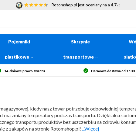
Rotomshop.pl jest oceniany na a
4.7
/5
Pojemniki
Skrzynie
Wó
plastikowe
transportowe
siat
rmowa dostawa od 1500 zł netto
Bezpieczne zakupy
agazynowej, kiedy nasz towar potrzebuje odpowiedniej temperatu
ych na zmiany temperatury podczas transportu. Dzięki akcesoriom
ecznego transportu produktów bez uszczerbku na zdrowiu konsume
 się z zakupów na stronie Rotomshop.pl!
...Więcej