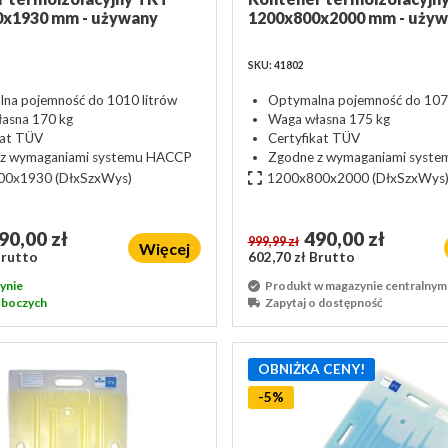
0x1930 mm - używany
1200x800x2000 mm - uży
SKU: 41802
na pojemność do 1010 litrów
Optymalna pojemność do 1070
asna 170 kg
Waga własna 175 kg
kat TÜV
Certyfikat TÜV
 z wymaganiami systemu HACCP
Zgodne z wymaganiami syst
00x1930
(DłxSzxWys)
1200x800x2000
(DłxSzxWys
90,00 zł
490,00 zł
999,99 zł
Więcej
Brutto
602,70 zł Brutto
ynie
Produkt w magazynie centralnym
roboczych
Zapytaj o dostępność
OBNIŻKA CENY!
-5%