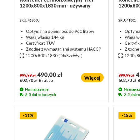
1200x800x1830 mm - używany
1200x80
SKU: 41800U
SKU: 41801
Optymalna pojemność do 960 litrów
Optymal
Waga własna 144 kg
Waga wł
Certyfikat TÜV
Certyfi
Zgodne z wymaganiami systemu HACCP
Zgodne
1200x800x1830
(DłxSzxWys)
1200x8
490,00 zł
4
999,99 zł
999,99 zł
Więcej
602,70 zł Brutto
602,70 zł 
Na magazynie
Na magaz
2-5 dni roboczych
2-5 dni 
-11%
-15%