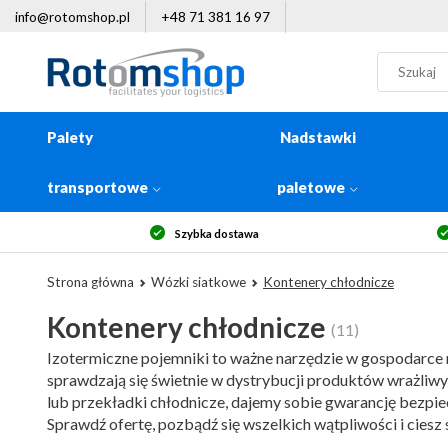
info@rotomshop.pl
+48 71 381 16 97
Palety
Nadstawki
transportowe
paletowe
14-dniowe prawo zwrotu
Da
Strona główna
Wózki siatkowe
Kontenery chłodnicze
Kontenery chłodnicze
(11)
Izotermiczne pojemniki to ważne narzędzie w gospodarce m
sprawdzają się świetnie w dystrybucji produktów wrażliw
lub przekładki chłodnicze, dajemy sobie gwarancję bezpi
Sprawdź ofertę, pozbądź się wszelkich wątpliwości i ciesz