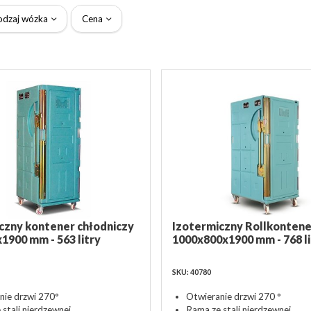
odzaj wózka
Cena
czny kontener chłodniczy
Izotermiczny Rollkontene
1900 mm - 563 litry
1000x800x1900 mm - 768 l
SKU: 40780
nie drzwi 270°
Otwieranie drzwi 270 °
stali nierdzewnej
Rama ze stali nierdzewnej