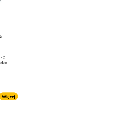
a
 °C
odzin
Więcej