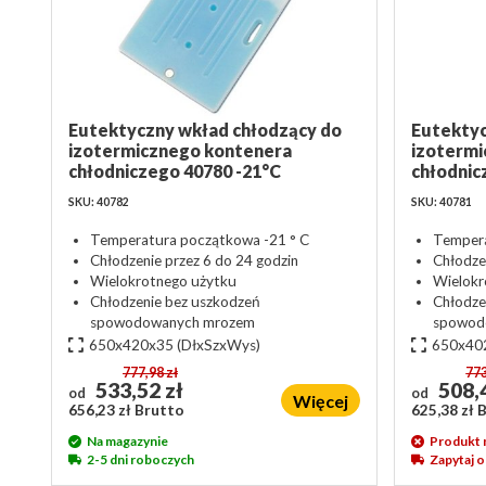
Eutektyczny wkład chłodzący do
Eutektyc
izotermicznego kontenera
izotermi
chłodniczego 40780 -21°C
chłodnic
SKU: 40782
SKU: 40781
Temperatura początkowa -21 ° C
Tempera
Chłodzenie przez 6 do 24 godzin
Chłodze
Wielokrotnego użytku
Wielokr
Chłodzenie bez uszkodzeń
Chłodze
spowodowanych mrozem
spowod
650x420x35
(DłxSzxWys)
650x40
777,98 zł
773
533,52 zł
508,4
od
od
Więcej
656,23 zł Brutto
625,38 zł 
Na magazynie
Produkt 
2-5 dni roboczych
Zapytaj 