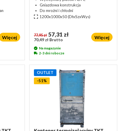
Gniazdowa konstrukcja
an
Do mroźni i chłodni
)
1200x1000x50
(DłxSzxWys)
57,31 zł
77,95 zł
Więcej
Więcej
70,49 zł Brutto
Na magazynie
2-3 dni robocze
OUTLET
-51%
y TKT
Kontener termoizolacyjny TKT