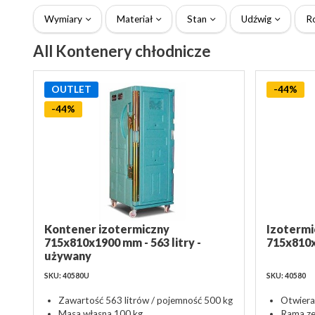
Wymiary
Materiał
Stan
Udźwig
R
All Kontenery chłodnicze
OUTLET
-44%
-44%
Kontener izotermiczny
Izotermi
715x810x1900 mm - 563 litry -
715x810x
używany
SKU: 40580U
SKU: 40580
Zawartość 563 litrów / pojemność 500 kg
Otwiera
Masa własna 100 kg
Rama ze 