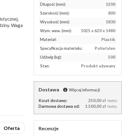
Długość (mm):
1200
Szerokość (mm):
800
stycznej,
Wysokość (mm):
1830
dziny. Waga
Wym. wew. (mm):
1025 x 620 x 1480
Materiał:
Plastik
Specyfikacja materiału:
Polietylen
Udźwig (kg):
500
Stan:
Produkt używany
Dostawa
Więcej informacji
Koszt dostawy:
250,00 zł
Netto
Darmowa dostawa od:
1.500,00 zł
Netto
Oferta
Recenzje