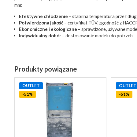
mm:
Efektywne chłodzenie
– stabilna temperatura przez dług
Potwierdzona jakość
– certyfikat TÜV, zgodność z HACC
Ekonomiczne i ekologiczne
– sprawdzone, używane model
Indywidualny dobór
– dostosowanie modelu do potrzeb
Produkty powiązane
OUTLET
OUTLET
-51%
-51%