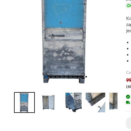
Ko
za
je
Ce
99
(
6