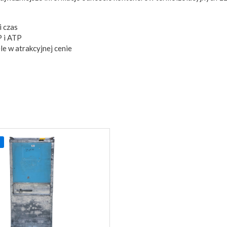
i czas
P i ATP
e w atrakcyjnej cenie