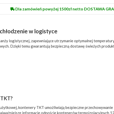
Dla zamówień powyżej 1500zł netto DOSTAWA GRA
hłodzenie w logistyce
anży logistycznej, zapewniające utrzymanie optymalnej temperatur
owych. Dzięki temu gwarantują bezpieczną dostawę świeżych produ
 TKT?
 użytkowej, kontenery TKT umożliwiają bezpieczne przechowywanie 
ajważniejsze informacje odnoście kontenerów termoizolacyjnych 