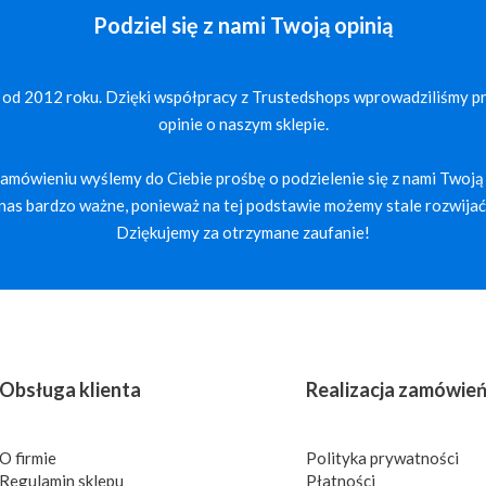
Podziel się z nami Twoją opinią
 od 2012 roku. Dzięki współpracy z Trustedshops wprowadziliśmy p
opinie o naszym sklepie.
mówieniu wyślemy do Ciebie prośbę o podzielenie się z nami Twoją 
a nas bardzo ważne, ponieważ na tej podstawie możemy stale rozwijać 
Dziękujemy za otrzymane zaufanie!
Obsługa klienta
Realizacja zamówie
O firmie
Polityka prywatności
Regulamin sklepu
Płatności