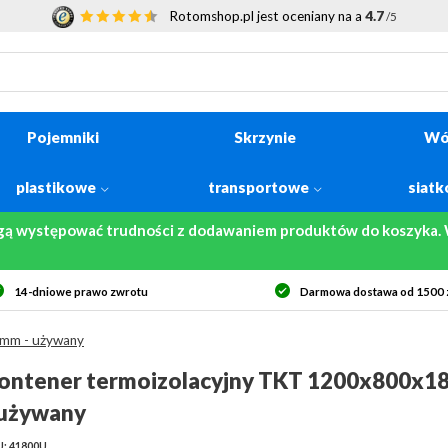
Rotomshop.pl jest oceniany na a
4.7
/5
Pojemniki
Skrzynie
Wó
plastikowe
transportowe
siat
gą występować trudności z dodawaniem produktów do koszyka. W
14-dniowe prawo zwrotu
Darmowa dostawa od 1500 z
 mm - używany
ontener termoizolacyjny TKT 1200x800x1
 używany
U: 41800U