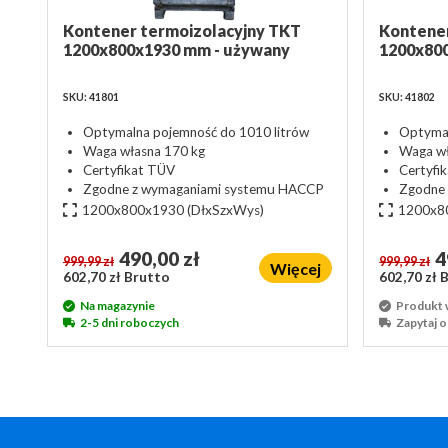
Kontener termoizolacyjny TKT
Kontener
1200x800x1930 mm - używany
1200x80
SKU: 41801
SKU: 41802
Optymalna pojemność do 1010 litrów
Optymal
Waga własna 170 kg
Waga wł
Certyfikat TÜV
Certyfi
Zgodne z wymaganiami systemu HACCP
Zgodne
1200x800x1930
(DłxSzxWys)
1200x8
490,00 zł
4
999,99 zł
999,99 zł
Więcej
602,70 zł Brutto
602,70 zł 
Na magazynie
Produkt 
2-5 dni roboczych
Zapytaj 