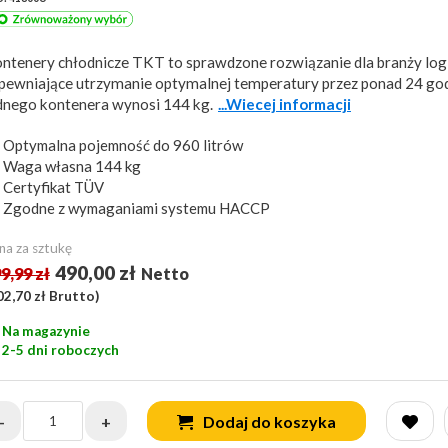
ntenery chłodnicze TKT to sprawdzone rozwiązanie dla branży logi
pewniające utrzymanie optymalnej temperatury przez ponad 24 go
dnego kontenera wynosi 144 kg.
...Wiecej informacji
Optymalna pojemność do 960 litrów
Waga własna 144 kg
Certyfikat TÜV
Zgodne z wymaganiami systemu HACCP
na za sztukę
490,00 zł
9,99 zł
Netto
02,70 zł
Brutto)
Na magazynie
2-5 dni roboczych
-
+
Dodaj do koszyka