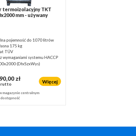
 termoizolacyjny TKT
0x2000 mm - używany
na pojemność do 1070 litrów
asna 175 kg
kat TÜV
 z wymaganiami systemu HACCP
00x2000
(DłxSzxWys)
90,00 zł
Więcej
Brutto
w magazynie centralnym
o dostępność