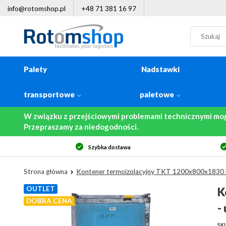
info@rotomshop.pl
+48 71 381 16 97
Palety
Nadstawki
transportowe
paletowe
W związku z przejściowymi problemami technicznymi mo
Przepraszamy za niedogodności.
Szybka dostawa
Strona główna
Kontener termoizolacyjny TKT 1200x800x1830
OUTLET
K
DOBRA CENA
-
SK