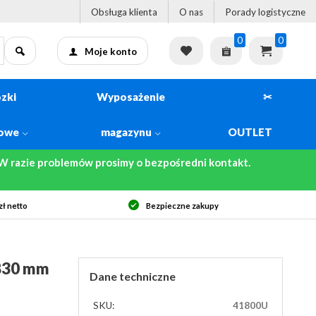
Obsługa klienta
O nas
Porady logistyczne
0
0
Moje konto
zki
Wyposażenie
✂
kowe
magazynu
OUTLET
 razie problemów prosimy o bezpośredni kontakt.
ł netto
Bezpieczne zakupy
830 mm
Dane techniczne
SKU:
41800U