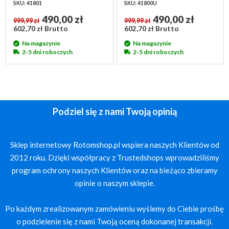
SKU: 41801
SKU: 41800U
490,00 zł
490,00 zł
999,99 zł
999,99 zł
602,70 zł Brutto
602,70 zł Brutto
Na magazynie
Na magazynie
2-5 dni roboczych
2-5 dni roboczych
Podziel się z nami Twoją opinią
Sklep internetowy Rotomshop.pl wspiera naszych Klientów od
2012 roku. Dzięki współpracy z Trustedshops wprowadziliśmy
program ochrony naszych Klientów oraz na bieżąco zbieramy
opinie o naszym sklepie.
Po każdym zrealizowanym zamówieniu wyślemy do Ciebie prośbę
o podzielenie się z nami Twoją oceną dokonanej transakcji.