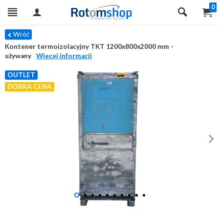
0
Wróć
Kontener termoizolacyjny TKT 1200x800x2000 mm -
używany
Wiecej informacji
OUTLET
DOBRA CENA