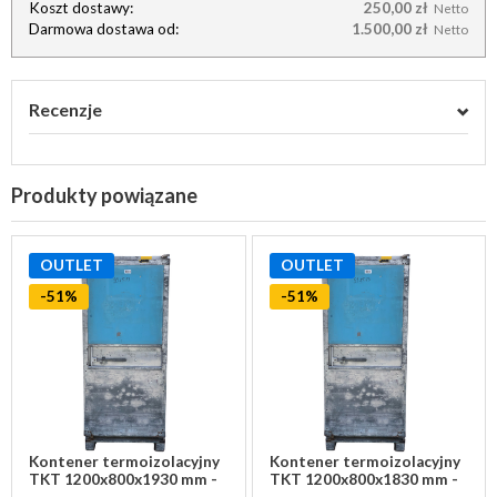
Koszt dostawy:
250,00 zł
Netto
Darmowa dostawa od:
1.500,00 zł
Netto
Recenzje
Produkty powiązane
OUTLET
OUTLET
-51%
-51%
Kontener termoizolacyjny
Kontener termoizolacyjny
TKT 1200x800x1930 mm -
TKT 1200x800x1830 mm -
używany
używany