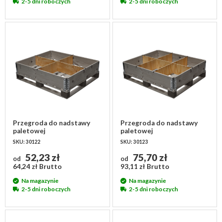
2-5 dni roboczych
2-5 dni roboczych
Przegroda do nadstawy
Przegroda do nadstawy
paletowej
paletowej
1200x1000x200mm - 4
1200x1000x200mm - 6
SKU: 30122
SKU: 30123
przedziały
komór
52,23 zł
75,70 zł
od
od
64,24 zł Brutto
93,11 zł Brutto
Na magazynie
Na magazynie
2-5 dni roboczych
2-5 dni roboczych