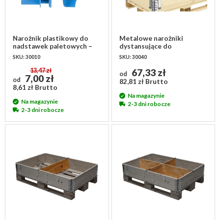
Narożnik plastikowy do
Metalowe narożniki
nadstawek paletowych –
dystansujące do
stabilizujący, niebieski
nadstawek paletowych –
SKU: 30010
SKU: 30040
prześwit 250mm
13,47 zł
67,33 zł
od
7,00 zł
od
82,81 zł Brutto
8,61 zł Brutto
Na magazynie
Na magazynie
2-3 dni robocze
2-3 dni robocze