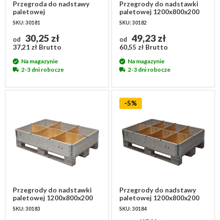
Przegroda do nadstawy
Przegrody do nadstawki
paletowej
paletowej 1200x800x200
1200x800x200mm - 2
mm - 4 przedziały
SKU: 30181
SKU: 30182
przedziały, krótki bok
30,25 zł
49,23 zł
od
od
37,21 zł Brutto
60,55 zł Brutto
Na magazynie
Na magazynie
2-3 dni robocze
2-3 dni robocze
-5%
Przegrody do nadstawki
Przegrody do nadstawy
paletowej 1200x800x200
paletowej 1200x800x200
mm - 6 przedziałów
mm - 8 przedziałów
SKU: 30183
SKU: 30184