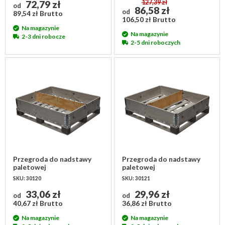
72,79 zł
127,39 zł
od
86,58 zł
od
89,54 zł Brutto
106,50 zł Brutto
Na magazynie
Na magazynie
2-3 dni robocze
2-5 dni roboczych
Przegroda do nadstawy
Przegroda do nadstawy
paletowej
paletowej
1200x1000x200mm - 2
1200x1000x200mm - 2
SKU: 30120
SKU: 30121
przedziały, długi bok
przedziały, krótki bok
33,06 zł
29,96 zł
od
od
40,67 zł Brutto
36,86 zł Brutto
Na magazynie
Na magazynie