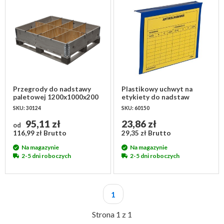
Przegrody do nadstawy
Plastikowy uchwyt na
paletowej 1200x1000x200
etykiety do nadstaw
mm - 8 przedziałów
paletowych 235x165 mm
SKU: 30124
SKU: 60150
95,11 zł
23,86 zł
od
116,99 zł Brutto
29,35 zł Brutto
Na magazynie
Na magazynie
2-5 dni roboczych
2-5 dni roboczych
1
Strona 1 z 1