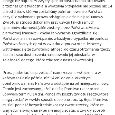
innego niż najtańszy zwykły sposób dostarczenia oferowany
przez nas), niezwłocznie, a w każdym przypadku nie później niż 14
dni od dnia, w którym zostaliśmy poinformowani o Państwa
decyzji o wykonaniu prawa odstąpienia od niniejszej umowy.
Zwrotu płatności dokonamy przy użyciu takich samych
sposobów płatności, jakie zostały przez Państwa użyte w
pierwotnej transakcji, chyba że wyraźnie zgodziliście się
Państwo na inne rozwiązanie; w każdym przypadku nie poniosą
Państwo żadnych opłat w związku z tym zwrotem. Możemy
wstrzymać się ze zwrotem płatności do czasu otrzymania rzeczy
lub do czasu dostarczenia nam dowodu jej odesłania, w
zależności od tego, które zdarzenie nastąpi wcześniej.
Proszę odesłać lub przekazać nam rzecz, niezwłocznie, a w
każdym razie nie później niż 14 dni od dnia, w którym
poinformowali nas Państwo o odstąpieniu od niniejszej umowy.
Termin jest zachowany, jeżeli odeślą Państwo rzecz przed
upływem terminu 14 dni. Ponosimy koszty zwrotu rzeczy, które
mogą zostać w zwykły sposób odesłane pocztą. Będą Państwo
musieli ponieść bezpośrednie koszty zwrotu rzeczy, które ze
względu na swój charakter nie mogą zostać w zwykły sposób