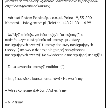
(formularz ten należy wypełnić i odesłać tylko w przypadku
chęci odstąpienia od umowy)
– Adresat Rotom Polska Sp. z o.o., ul. Polna 19, 55-300
Komorniki,
info@rotom.pl
, Telefon: +48 71 381 16 99
– Ja/My(*) niniejszym informuję/informujemy(*) o
moim/naszym odstąpieniu od umowy sprzedaży
następujących rzeczy(*) umowy dostawy następujących
rzeczy(*) umowy o dzieło polegającej na wykonaniu
następujących rzeczy(*)/o świadczenie następującej usługi(*)
– Data zawarcia umowy(*)/odbioru(*)
– Imię i nazwisko konsumenta(-ów) / Nazwa firmy
– Adres konsumenta(-ów) / Adres firmy
– NIP firmy