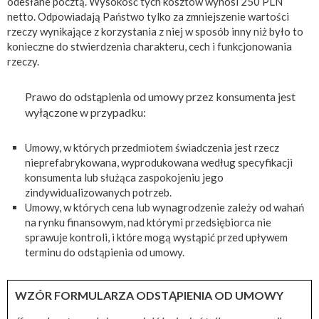
odesłane pocztą. Wysokość tych kosztów wynosi 250 PLN
netto. Odpowiadają Państwo tylko za zmniejszenie wartości
rzeczy wynikające z korzystania z niej w sposób inny niż było to
konieczne do stwierdzenia charakteru, cech i funkcjonowania
rzeczy.
Prawo do odstąpienia od umowy przez konsumenta jest
wyłączone w przypadku:
Umowy, w których przedmiotem świadczenia jest rzecz
nieprefabrykowana, wyprodukowana według specyfikacji
konsumenta lub służąca zaspokojeniu jego
zindywidualizowanych potrzeb.
Umowy, w których cena lub wynagrodzenie zależy od wahań
na rynku finansowym, nad którymi przedsiębiorca nie
sprawuje kontroli, i które mogą wystąpić przed upływem
terminu do odstąpienia od umowy.
WZÓR FORMULARZA ODSTĄPIENIA OD UMOWY