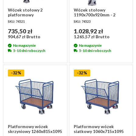
Wózek stołowy 2
Wózek stołowy
platformowy
1190x700x920mm - 2
1025x525x850 mm, lekki
powierzchnie
SKU: 74521
SKU: 74523
załadunkowe, ciężki
735,50 zł
1.028,92 zł
904,67 zł Brutto
1.265,57 zł Brutto
Na magazynie
Na magazynie
5-10 dni roboczych
5-10 dni roboczych
-32%
-32%
Platformowy wózek
Platformowy wózek
skrzyniowy 1260x815x1095
siatkowy 1060x715x1095