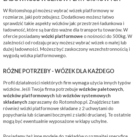
W Rotomshop.pl możesz wybrać wózek platformowy w
rozmiarze, jaki potrzebujesz. Dodatkowo możesz łatwo
sprawdzić takie aspekty wózków jak: przestrzeń ładunkowa i
ładowność, które są bardzo ważne dla transportu towarów. W
ofercie posiadamy
wózki platformowe
o nośności do 500kg. W
zależności od rodzaju pracy możesz wybrać wózek o małej lub
dużej ładowności. Możesz być zaskoczony wszechstronnością i
wygodą wózka platformowego.
RÓŻNE POTRZEBY - WÓZEK DLA KAŻDEGO
Profil działalności niektórych firm wymaga użycia innych typów
wózków. Jeśli Twoja firma potrzebuje
wózków paletowych
,
wózków platformowych
lub
wózków systemowych
składanych
zapraszamy do Rotomshop.pl. Znajdziesz tam
również wózki platformowe składane z 2 uchwytami do
popychania lub ścianami bocznymi z siatki drucianej. Te ostatnie
mogą być ewentualnie wyposażone w klapy uchylne.
Posiadamy też inne modele do zakładów o rozmaitej specyfice.