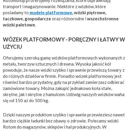
Rotomshop.pl oferujemy rozwiązania, które usprawniają
transport i magazynowanie. Niektóre z wózków, które
posiadamy to
modele platformowe
, wózki piętrowe,
taczkowe, gospodarcze
oraz różnorodne i
wszechstronne
wózki paletowe
.
WÓZEK PLATFORMOWY - PORĘCZNY I ŁATWY W
UŻYCIU
Oferujemy szeroką gamę wózków platformowych wykonanych z
metalu, tworzyw sztucznych i drewna. Wysoka jakość kół
powoduje, że nasze wózki szybko i sprawnie przewiozą towary z
do różnych działów w firmie. Ponadto wózek platformowy jest
również bardzo przydatny, gdy na przykład zamierzasz odbierać
zamówione towary. Można zakupić jednakowo koła stałe,
skrętne, jak i skrętne z hamulcem. Udźwig naszych wózków waha
się od 150 aż do 500 kg.
Dzięki naszym produktom szybko i sprawnie przewieziesz nawet
bardzo ciężkie ładunki bez obawy o zdrowie. Polecamy wózki
Rotom do magazynów, sklepów i hal produkcyjnych. W