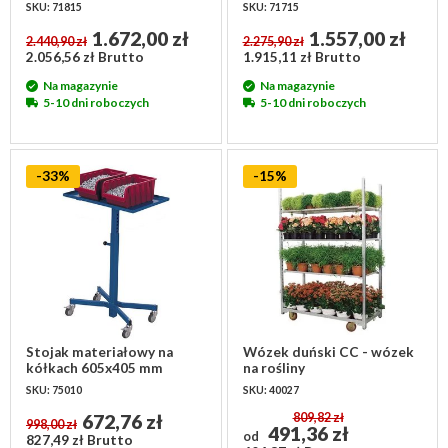
mm z uchylną klapą
mm
SKU: 71815
SKU: 71715
1.672,00 zł
1.557,00 zł
2.440,90 zł
2.275,90 zł
2.056,56 zł Brutto
1.915,11 zł Brutto
Na magazynie
Na magazynie
5-10 dni roboczych
5-10 dni roboczych
-33%
-15%
Stojak materiałowy na
Wózek duński CC - wózek
kółkach 605x405 mm
na rośliny
1350x565x1900mm
SKU: 75010
SKU: 40027
672,76 zł
809,82 zł
998,00 zł
491,36 zł
od
827,49 zł Brutto