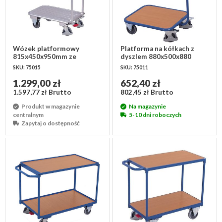
Wózek platformowy
Platforma na kółkach z
815x450x950mm ze
dyszlem 880x500x880
składanym uchwytem do
SKU: 75015
SKU: 75011
pchania - aluminium
1.299,00 zł
652,40 zł
1.597,77 zł Brutto
802,45 zł Brutto
Produkt w magazynie
Na magazynie
centralnym
5-10 dni roboczych
Zapytaj o dostępność