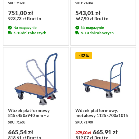
uchwytem do pchania,
uchwytem do pchania, lekki
SKU: 71603
SKU: 71604
składany
751,00 zł
543,01 zł
923,73 zł Brutto
667,90 zł Brutto
Na magazynie
Na magazynie
5-10 dni roboczych
5-10 dni roboczych
-32%
Wózek platformowy
Wózek platformowy,
815x450x940 mm - z
metalowy 1125x700x1015
uchwytem do pchania,
mm
SKU: 71605
SKU: 71700
składany
665,54 zł
665,91 zł
979,00 zł
818,61 zł Brutto
819,07 zł Brutto