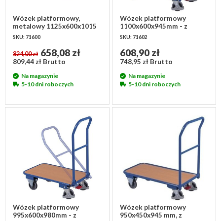
Wózek platformowy,
Wózek platformowy
metalowy 1125x600x1015
1100x600x945mm - z
mm
uchwytem do pchania, lekki
SKU: 71600
SKU: 71602
658,08 zł
608,90 zł
824,00 zł
809,44 zł Brutto
748,95 zł Brutto
Na magazynie
Na magazynie
5-10 dni roboczych
5-10 dni roboczych
Wózek platformowy
Wózek platformowy
995x600x980mm - z
950x450x945 mm, z