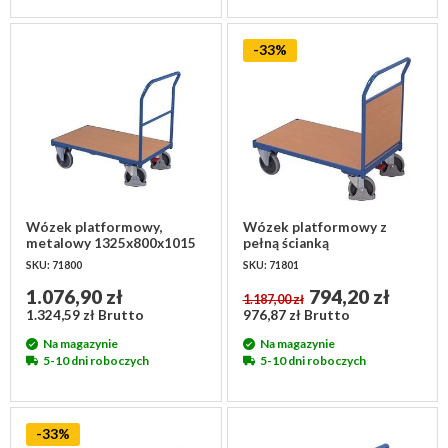
-33%
Wózek platformowy,
Wózek platformowy z
metalowy 1325x800x1015
pełną ścianką
mm
1325x800x1015mm
SKU: 71800
SKU: 71801
1.076,90 zł
794,20 zł
1.187,00 zł
1.324,59 zł Brutto
976,87 zł Brutto
Na magazynie
Na magazynie
5-10 dni roboczych
5-10 dni roboczych
-33%