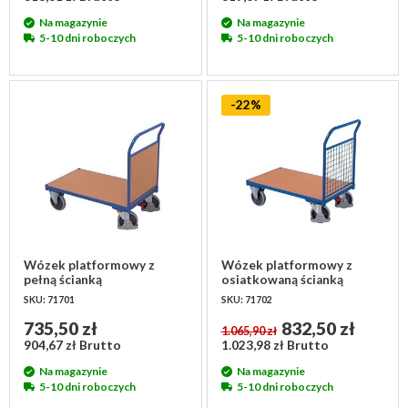
Na magazynie
Na magazynie
5-10 dni roboczych
5-10 dni roboczych
-22%
Wózek platformowy z
Wózek platformowy z
pełną ścianką
osiatkowaną ścianką
1125x700x1015 mm
1125x700x1015 mm
SKU: 71701
SKU: 71702
735,50 zł
832,50 zł
1.065,90 zł
904,67 zł Brutto
1.023,98 zł Brutto
Na magazynie
Na magazynie
5-10 dni roboczych
5-10 dni roboczych