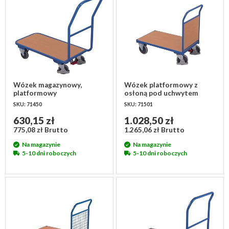
Wózek magazynowy,
Wózek platformowy z
platformowy
osłoną pod uchwytem
1115x450x970 mm
970x500x950 mm
SKU: 71450
SKU: 71501
630,15 zł
1.028,50 zł
775,08 zł Brutto
1.265,06 zł Brutto
Na magazynie
Na magazynie
5-10 dni roboczych
5-10 dni roboczych