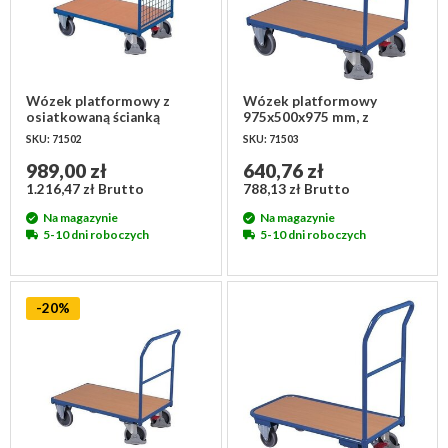
Wózek platformowy z
Wózek platformowy
osiatkowaną ścianką
975x500x975 mm, z
975x500x975 mm
uchwytem do pchania
SKU: 71502
SKU: 71503
989,00 zł
640,76 zł
1.216,47 zł Brutto
788,13 zł Brutto
Na magazynie
Na magazynie
5-10 dni roboczych
5-10 dni roboczych
-20%