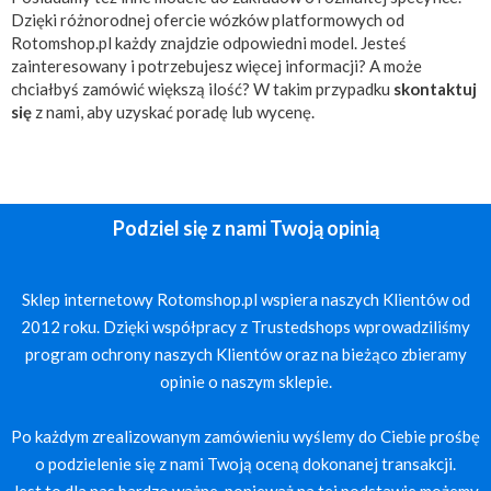
Dzięki różnorodnej ofercie wózków platformowych od
Rotomshop.pl każdy znajdzie odpowiedni model. Jesteś
zainteresowany i potrzebujesz więcej informacji? A może
chciałbyś zamówić większą ilość? W takim przypadku
skontaktuj
się
z nami, aby uzyskać poradę lub wycenę.
Podziel się z nami Twoją opinią
Sklep internetowy Rotomshop.pl wspiera naszych Klientów od
2012 roku. Dzięki współpracy z Trustedshops wprowadziliśmy
program ochrony naszych Klientów oraz na bieżąco zbieramy
opinie o naszym sklepie.
Po każdym zrealizowanym zamówieniu wyślemy do Ciebie prośbę
o podzielenie się z nami Twoją oceną dokonanej transakcji.