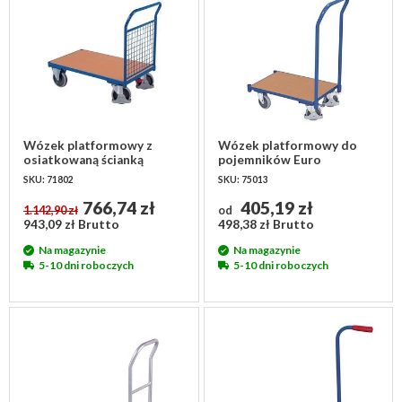
Wózek platformowy z
Wózek platformowy do
osiatkowaną ścianką
pojemników Euro
1325x800x1015mm
740x415x970mm - z
SKU: 71802
SKU: 75013
dyszlem
766,74 zł
405,19 zł
1.142,90 zł
od
943,09 zł Brutto
498,38 zł Brutto
Na magazynie
Na magazynie
5-10 dni roboczych
5-10 dni roboczych