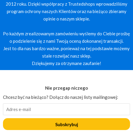
2012 roku. Dzięki współpracy z Trustedshops wprowadziliśmy
program ochrony naszych Klientów oraz na bieżąco zbieramy
opinie o naszym sklepie.
Po każdym zrealizowanym zamówieniu wyślemy do Ciebie prośbę
o podzielenie się z nami Twoją oceną dokonanej transakcji.
Jest to dla nas bardzo ważne, ponieważ na tej podstawie możemy
stale rozwijać nasz sklep.
Dziękujemy za otrzymane zaufanie!
Nie przegap niczego
Chcesz być na bieżąco? Dołącz do naszej listy mailingowej:
Subskrybuj