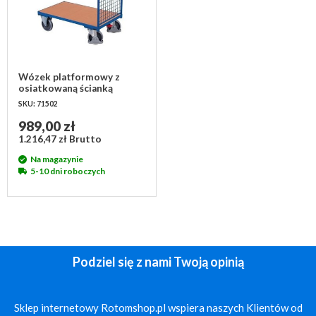
Wózek platformowy z
osiatkowaną ścianką
975x500x975 mm
SKU: 71502
989,00 zł
1.216,47 zł Brutto
Na magazynie
5-10 dni roboczych
Podziel się z nami Twoją opinią
Sklep internetowy Rotomshop.pl wspiera naszych Klientów od