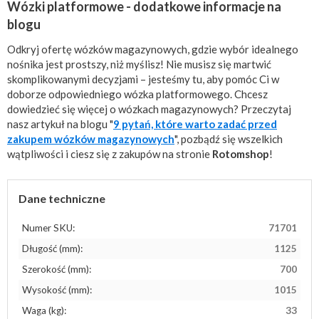
Wózki platformowe - dodatkowe informacje na
blogu
Odkryj ofertę wózków magazynowych, gdzie wybór idealnego
nośnika jest prostszy, niż myślisz! Nie musisz się martwić
skomplikowanymi decyzjami – jesteśmy tu, aby pomóc Ci w
doborze odpowiedniego wózka platformowego. Chcesz
dowiedzieć się więcej o wózkach magazynowych? Przeczytaj
nasz artykuł na blogu "
9 pytań, które warto zadać przed
zakupem wózków magazynowych
", pozbądź się wszelkich
wątpliwości i ciesz się z zakupów na stronie
Rotomshop
!
Dane techniczne
Numer SKU:
71701
Długość (mm):
1125
Szerokość (mm):
700
Wysokość (mm):
1015
Waga (kg):
33