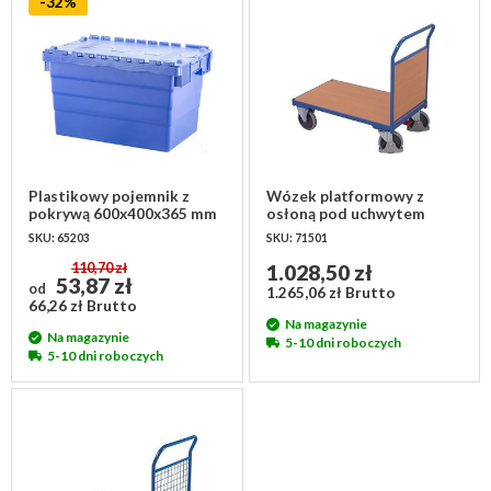
-32%
Plastikowy pojemnik z
Wózek platformowy z
pokrywą 600x400x365 mm
osłoną pod uchwytem
970x500x950 mm
SKU: 65203
SKU: 71501
110,70 zł
1.028,50 zł
53,87 zł
od
1.265,06 zł Brutto
66,26 zł Brutto
Na magazynie
Na magazynie
5-10 dni roboczych
5-10 dni roboczych