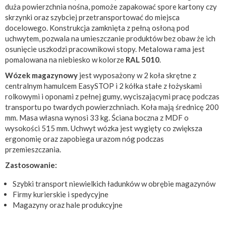
duża powierzchnia nośna, pomoże zapakować spore kartony czy
skrzynki oraz szybciej przetransportować do miejsca
docelowego. Konstrukcja zamknięta z pełną osłoną pod
uchwytem, pozwala na umieszczanie produktów bez obaw że ich
osunięcie uszkodzi pracownikowi stopy. Metalowa rama jest
pomalowana na niebiesko w kolorze
RAL 5010
.
Wózek magazynowy
jest wyposażony w 2 koła skrętne z
centralnym hamulcem EasySTOP i 2 kółka stałe z łożyskami
rolkowymi i oponami z pełnej gumy, wyciszającymi pracę podczas
transportu po twardych powierzchniach. Koła mają średnicę 200
mm. Masa własna wynosi 33 kg. Ściana boczna z MDF o
wysokości 515 mm. Uchwyt wózka jest wygięty co zwiększa
ergonomię oraz zapobiega urazom nóg podczas
przemieszczania.
Zastosowanie:
Szybki transport niewielkich ładunków w obrębie magazynów
Firmy kurierskie i spedycyjne
Magazyny oraz hale produkcyjne