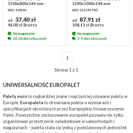
1200x800x144 mm -
1200x1000x144 mm
używana II klasa
SKU: 11810U
SKU: 15137HTKD
37,40 zł
87,91 zł
od
od
46,00 zł Brutto
108,13 zł Brutto
Na magazynie
Na magazynie
10-20 dni roboczych
2-5 dni roboczych
1
Strona 1 z 1
UNIWERSALNOŚĆ EUROPALET
Palety euro
to najbardziej znane i najczęściej używane palety w
Europie.
Europaleta
to drewniana paleta o wymiarach i
specyfikacjach określonych przez Europejskie Stowarzyszenie
Palet. Powszechne zastosowanie europalet pozwala nie tylko
organizować przestrzenie załadunkowe w samochodach i
magazynach – paleta stała się jedną z podstawowych jednostek