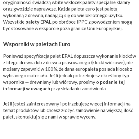
oryginalności świadczą wbite w klocek palety specjalne klamry
oraz gwoździe naprawcze. Każda paleta euro jest paletą
wykonaną z drewna, nadającą się do wielokrotnego użytku.
Wszystkie
palety EPAL
po obróbce IPPC z powodzeniem mogą
być stosowane w eksporcie poza granice Unii Europejskiej.
Wsporniki w paletach Euro
Ponieważ specyfikacja palet EPAL dopuszcza wykonanie klocków
z litego drewna lub z drewna prasowanego (klocki wiórowe), nie
możemy zapewnić w 100%, że dana europaleta posiada klocek z
wybranego materiału. Jeśli jednak potrzebujesz określony typ
wspornika — drewniany lub wiórowy, prosimy o
podanie tej
informacji w uwagach
przy składaniu zamówienia.
Jeśli jesteś zainteresowany i potrzebujesz więcej informacji na
temat produktów lub chcesz złożyć zamówienie na większą ilość
palet, skontaktuj się z nami w sprawie wyceny.