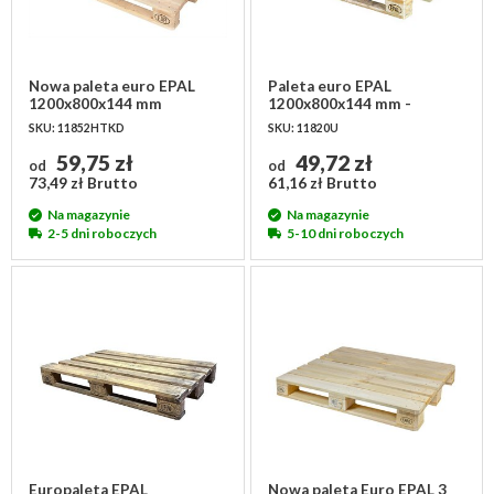
Nowa paleta euro EPAL
Paleta euro EPAL
1200x800x144 mm
1200x800x144 mm -
używana I klasa
SKU: 11852HTKD
SKU: 11820U
59,75 zł
49,72 zł
od
od
73,49 zł Brutto
61,16 zł Brutto
Na magazynie
Na magazynie
2-5 dni roboczych
5-10 dni roboczych
Europaleta EPAL
Nowa paleta Euro EPAL 3