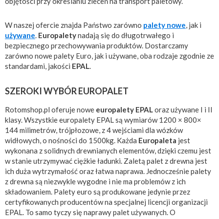
objętości przy określaniu zleceń na transport paletowy.
W naszej ofercie znajda Państwo zarówno
palety nowe
, jak i
używane
.
Europalety
nadają się do długotrwałego i
bezpiecznego przechowywania produktów. Dostarczamy
zarówno nowe palety Euro, jak i używane, oba rodzaje zgodnie ze
standardami, jakości
EPAL
.
SZEROKI WYBÓR EUROPALET
Rotomshop.pl oferuje nowe
europalety EPAL
oraz używane I i II
klasy. Wszystkie europalety EPAL są wymiarów 1200 × 800×
144 milimetrów, trójpłozowe, z 4 wejściami dla wózków
widłowych, o nośności do 1500kg. Każda
Europaleta
jest
wykonana z solidnych drewnianych elementów, dzięki czemu jest
w stanie utrzymywać ciężkie ładunki. Zaletą palet z drewna jest
ich duża wytrzymałość oraz łatwa naprawa. Jednocześnie palety
z drewna są niezwykle wygodne i nie ma problemów z ich
składowaniem. Palety euro są produkowane jedynie przez
certyfikowanych producentów na specjalnej licencji organizacji
EPAL. To samo tyczy się naprawy palet używanych. O