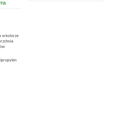
TIS
e w kolorze
erzchnia
ków
lipropylen