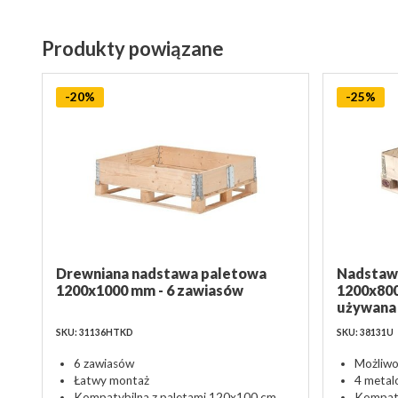
Produkty powiązane
-20%
-25%
Drewniana nadstawa paletowa
Nadstaw
1200x1000 mm - 6 zawiasów
1200x800
używana
SKU: 31136HTKD
SKU: 38131U
6 zawiasów
Możliwo
Łatwy montaż
4 metal
Kompatybilna z paletami 120x100 cm
Kompaty