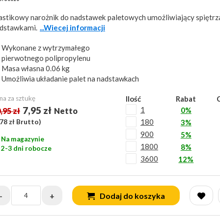
astikowy narożnik do nadstawek paletowych umożliwiający spiętrza
dstawkami.
...Wiecej informacji
Wykonane z wytrzymałego
pierwotnego polipropylenu
Masa własna 0.06 kg
Umożliwia układanie palet na nadstawkach
na za sztukę
Ilość
Rabat
7,95 zł
1
0%
,95 zł
Netto
180
78 zł
Brutto)
3%
900
5%
Na magazynie
1800
8%
2-3 dni robocze
3600
12%
-
+
Dodaj do koszyka