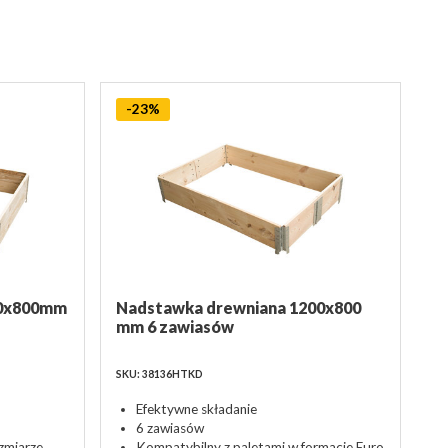
-23%
00x800mm
Nadstawka drewniana 1200x800
mm 6 zawiasów
SKU: 38136HTKD
Efektywne składanie
6 zawiasów
zmiarze
Kompatybilny z paletami w formacie Euro