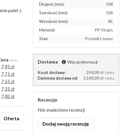
Długość (mm):
108
nie palet z
Szerokość (mm):
108
Wysokość (mm):
85
Materiał:
PP Virgin
Stan:
Produkt nowy
Cena
Netto
Dostawa
Więcej informacji
7,95 zł
Koszt dostawy:
250,00 zł
Netto
7,71 zł
Darmowa dostawa od:
1.500,00 zł
Netto
7,55 zł
7,31 zł
7,00 zł
Recenzje
Nie znaleziono recenzji
Oferta
Dodaj swoją recenzję