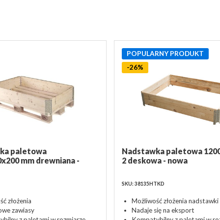
POPULARNY PRODUKT
-26%
ka paletowa
Nadstawka paletowa 12
x200 mm drewniana -
2 deskowa - nowa
SKU: 38135HTKD
ść złożenia
Możliwość złożenia nadstawki
owe zawiasy
Nadaje się na eksport
bilny z paletami w rozmiarze
Kompatybilny z paletami w ro