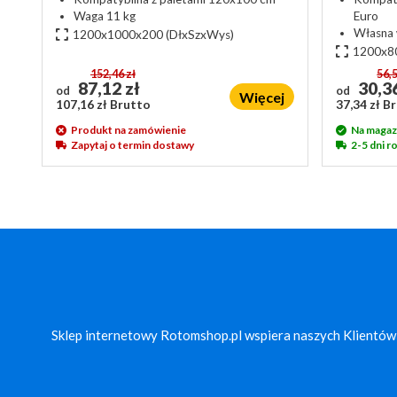
Waga 11 kg
Euro
Własna 
1200x1000x200
(DłxSzxWys)
1200x8
152,46 zł
56,5
87,12 zł
30,36
od
od
Więcej
107,16 zł Brutto
37,34 zł B
Produkt na zamówienie
Na magaz
Zapytaj o termin dostawy
2-5 dni 
Sklep internetowy Rotomshop.pl wspiera naszych Klientów