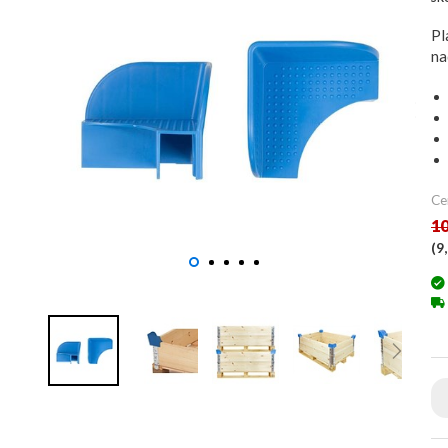
Pl
na
Ce
10
(
9,