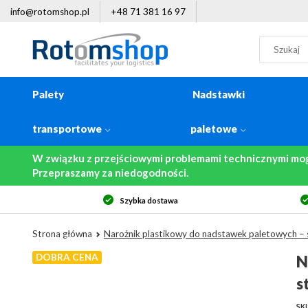
info@rotomshop.pl
+48 71 381 16 97
Palety
Nadstawki
transportowe
paletowe
W związku z przejściowymi problemami technicznymi mo
Przepraszamy za niedogodności.
Szybka dostawa
Strona główna
Narożnik plastikowy do nadstawek paletowych – st
DOBRA CENA
N
s
SKU