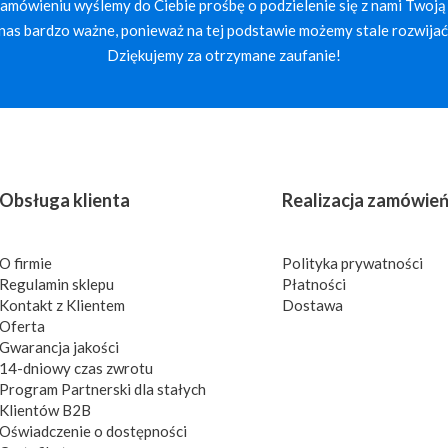
mówieniu wyślemy do Ciebie prośbę o podzielenie się z nami Twoją 
a nas bardzo ważne, ponieważ na tej podstawie możemy stale rozwijać 
Dziękujemy za otrzymane zaufanie!
Obsługa klienta
Realizacja zamówie
O firmie
Polityka prywatności
Regulamin sklepu
Płatności
Kontakt z Klientem
Dostawa
Oferta
Gwarancja jakości
14-dniowy czas zwrotu
Program Partnerski dla stałych
Klientów B2B
Oświadczenie o dostępności