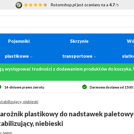
Rotomshop.pl jest oceniany na a
4.7
/5
Pojemniki
Skrzynie
Wó
plastikowe
transportowe
siat
gą występować trudności z dodawaniem produktów do koszyka. W
14-dniowe prawo zwrotu
Darmowa dostawa od 1500 z
abilizujący, niebieski
arożnik plastikowy do nadstawek paletowy
tabilizujący, niebieski
: 30010