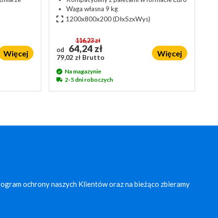
Waga własna 9 kg
1200x800x200
(DłxSzxWys)
116,23 zł
64,24 zł
od
Więcej
Więcej
79,02 zł Brutto
Na magazynie
2-5 dni roboczych
rogram ochrony naszych Klientów oraz na bieżąco zbieramy