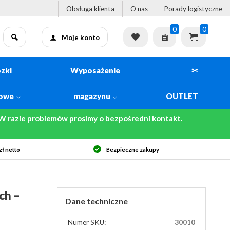
Obsługa klienta
O nas
Porady logistyczne
0
0
Moje konto
zki
Wyposażenie
✂
kowe
magazynu
OUTLET
 razie problemów prosimy o bezpośredni kontakt.
ł netto
Bezpieczne zakupy
ch –
Dane techniczne
Numer SKU:
30010