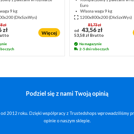
Euro
waga 9 kg
Własna waga 9 kg
00x200
(DłxSzxWys)
1200x800x200
(DłxSzxWys)
8 zł
81,73 zł
 zł
43,56 zł
od
Więcej
rutto
53,58 zł Brutto
ynie
Na magazynie
roboczych
2-5 dni roboczych
Podziel się z nami Twoją opinią
 od 2012 roku. Dzięki współpracy z Trustedshops wprowadziliśmy p
opinie o naszym sklepie.