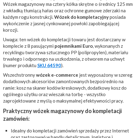
Wózek magazynowy ma cztery kółka skrętne o średnicy 125 mm
z wkładką tłumiącą hałas oraz ochronne gumowe zderzaki na
każdym rogu konstrukcji.
Wózek do kompletacyjny
posiada
wykończenie z jasnej cynkowanej powłoki zapobiegającej
korozji.
Uwaga: ten wózek do kompletacji towaru jest dostarczany w
komplecie z 8 pasującymi
pojemnikami Euro
, wykonanych z
recyklingu tworzywa sztucznego PP (polipropylen), materiału
trwałego i odpornego na uszkodzenia, z otworem na uchwyt
(numer produktu
SKU 64590
).
Wszechstronny
wózek e-commerce
jest wyposażony w szereg
dodatkowych akcesoriów zamontowanych bezpośrednio na
ramie: kosz na skaner kodów kreskowych, dodatkowy kosz do
ogólnego użytku oraz wieszak na torbę - wszystko
zaprojektowane z myślą o maksymalnej efektywności pracy.
Praktyczny wózek magazynowy do kompletacji
zamówień:
Idealny do kompletacji zamówień sprzedaży przez Internet
oraz zastosowań w handlu detalicznym, logistyce i