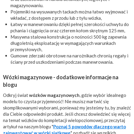
magazynowaniu.
Pojemniki na wysuwanych tackach można łatwo wyjmować i
wkładać, z dostępem z przodu lub z tyłu wózka,
Łatwy w manewrowaniu dzięki pełnej szerokości uchwytu do
pchania i ciągnięcia oraz czterem kołom skrętnym 125 mm,
Masywna stalowa konstrukcja o nośności 500 kg zapewnia
długoletnią eksploatację w wymagających warunkach
przemysłowych,
Gumowe zderzaki obrotowe na narożnikach chronią regały i
ściany przed uszkodzeniami podczas manewrowania.
Wózki magazynowe - dodatkowe informacje na
blogu
Odkryj świat
wózków magazynowych
, gdzie wybór idealnego
modelu to czysta przyjemność! Nie musisz martwić się
skomplikowanymi wyborami, ponieważ my jesteśmy tu, by znaleźć
dla Ciebie odpowiedni produkt. Jeśli chcesz dowiedzieć się więcej
na temat wózków do kompletacji wielopoziomowej, przeczytaj
artykuł na naszym blogu "
Poznaj 5 powodów dlaczego warto
zainwestować w wózki siatkowe
", pozbądź się wszelkich