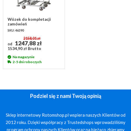
Wózek do kompletacji
zamówień
1010x615x1170mm - do
SKU: 46390
pojemników Euronorm
600x400 mm
2158,01 zł
1247,88 zł
od
1534,90 zł Brutto
Na magazynie
2-5 dni roboczych
Podziel się z nami Twoją opinią
Sklep internetowy Rotomshop.pl wspiera naszych Klientów od
2012 roku. Dzięki współpracy z Trustedshops wprowadziliśmy
program ochrony naszych Klientów oraz na bieżąco zbieramy