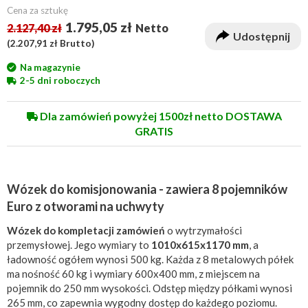
Cena za sztukę
1.795,05 zł
2.127,40 zł
Netto
Udostępnij
(
2.207,91 zł
Brutto)
Na magazynie
2-5 dni roboczych
Dla zamówień powyżej 1500zł netto DOSTAWA
GRATIS
Wózek do komisjonowania - zawiera 8 pojemników
Euro z otworami na uchwyty
Wózek do kompletacji zamówień
o wytrzymałości
przemysłowej. Jego wymiary to
1010x615x1170 mm
, a
ładowność ogółem wynosi 500 kg. Każda z 8 metalowych półek
ma nośność 60 kg i wymiary 600x400 mm, z miejscem na
pojemnik do 250 mm wysokości. Odstęp między półkami wynosi
265 mm, co zapewnia wygodny dostęp do każdego poziomu.