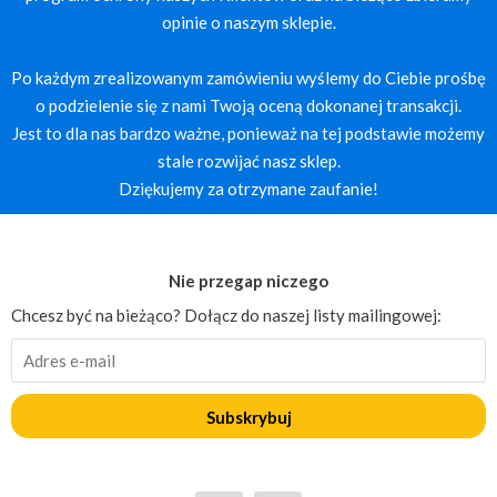
opinie o naszym sklepie.
Po każdym zrealizowanym zamówieniu wyślemy do Ciebie prośbę
o podzielenie się z nami Twoją oceną dokonanej transakcji.
Jest to dla nas bardzo ważne, ponieważ na tej podstawie możemy
stale rozwijać nasz sklep.
Dziękujemy za otrzymane zaufanie!
Nie przegap niczego
Chcesz być na bieżąco? Dołącz do naszej listy mailingowej:
Subskrybuj