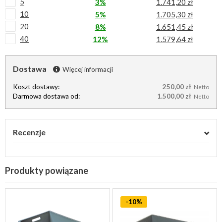
5
3%
1.741,20 zł
10
5%
1.705,30 zł
20
8%
1.651,45 zł
40
12%
1.579,64 zł
Dostawa
Więcej informacji
Koszt dostawy:
250,00 zł
Netto
Darmowa dostawa od:
1.500,00 zł
Netto
Recenzje
Produkty powiązane
-10%