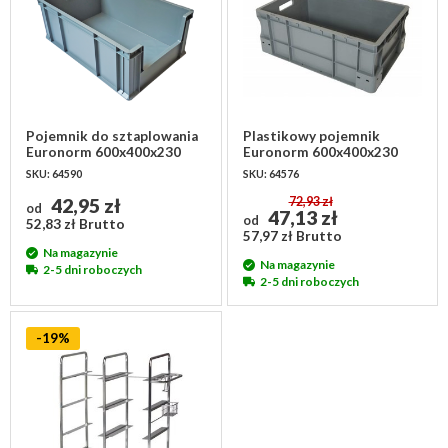
Pojemnik do sztaplowania
Plastikowy pojemnik
Euronorm 600x400x230
Euronorm 600x400x230
mm
mm
SKU: 64590
SKU: 64576
42,95 zł
72,93 zł
od
47,13 zł
od
52,83 zł Brutto
57,97 zł Brutto
Na magazynie
Na magazynie
2-5 dni roboczych
2-5 dni roboczych
-19%