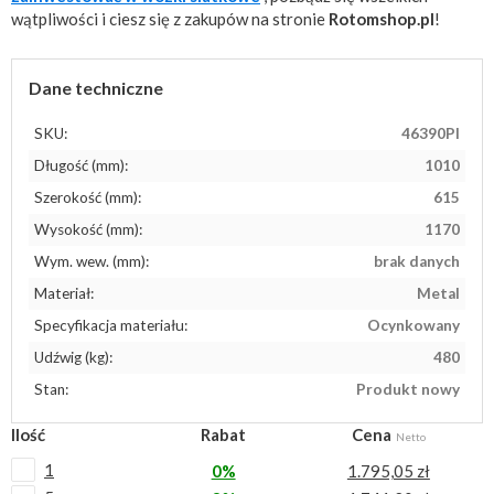
wątpliwości i ciesz się z zakupów na stronie
Rotomshop.pl
!
Dane techniczne
SKU:
46390PI
Długość (mm):
1010
Szerokość (mm):
615
Wysokość (mm):
1170
Wym. wew. (mm):
brak danych
Materiał:
Metal
Specyfikacja materiału:
Ocynkowany
Udźwig (kg):
480
Stan:
Produkt nowy
Ilość
Rabat
Cena
Netto
1
0%
1.795,05 zł