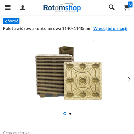
0
Wróć
Paleta wiórowa kontenerowa 1140x1140mm
Wiecej informacji
Cena za sztukę