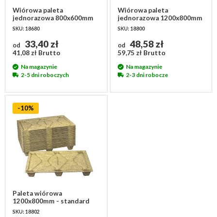
Wiórowa paleta
Wiórowa paleta
jednorazowa 800x600mm
jednorazowa 1200x800mm
- lekka
SKU: 18680
SKU: 18800
33,40 zł
48,58 zł
od
od
41,08 zł Brutto
59,75 zł Brutto
Na magazynie
Na magazynie
2-5 dni roboczych
2-3 dni robocze
-10%
Paleta wiórowa
1200x800mm - standard
SKU: 18802