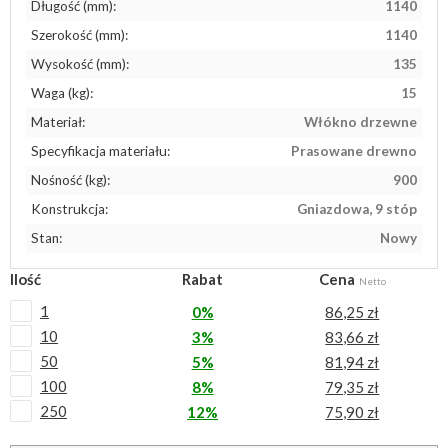
Długość (mm):
1140
Szerokość (mm):
1140
Wysokość (mm):
135
Waga (kg):
15
Materiał:
Włókno drzewne
Specyfikacja materiału:
Prasowane drewno
Nośność (kg):
900
Konstrukcja:
Gniazdowa, 9 stóp
Stan:
Nowy
Ilość
Rabat
Cena
Netto
1
0%
86,25 zł
10
3%
83,66 zł
50
5%
81,94 zł
100
8%
79,35 zł
250
12%
75,90 zł