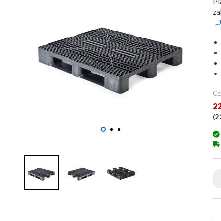
Pl
za
.
Ce
22
(
2