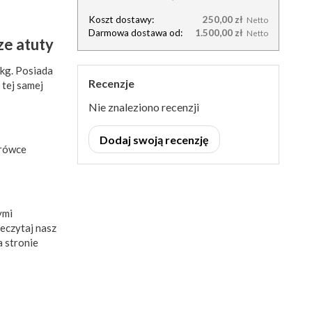
Koszt dostawy:
250,00 zł
Netto
Darmowa dostawa od:
1.500,00 zł
Netto
ze atuty
 kg. Posiada
Recenzje
tej samej
Nie znaleziono recenzji
Dodaj swoją recenzję
arówce
ymi
zeczytaj nasz
a stronie