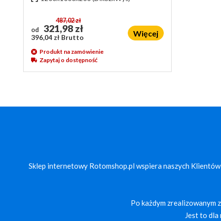
487,02 zł
321,98 zł
od
Więcej
396,04 zł Brutto
Produkt na zamówienie
Zapytaj o dostępność
Sklep internetowy Rotomshop.pl wspiera naszych Klientów
Po każdym zrealizowanym za
Jest to dl