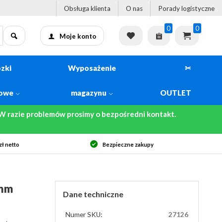
Obsługa klienta
O nas
Porady logistyczne
0
0
Moje konto
zki
Wyposażenie
✂
kowe
magazynu
OUTLET
 razie problemów prosimy o bezpośredni kontakt.
ł netto
Bezpieczne zakupy
 mm
Dane techniczne
Numer SKU:
27126