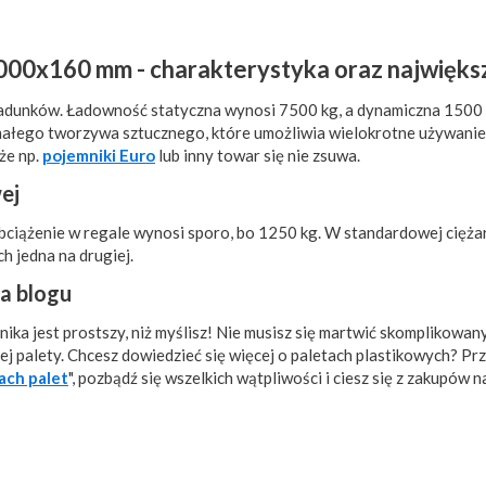
00x160 mm - charakterystyka oraz najwięks
h ładunków. Ładowność statyczna wynosi 7500 kg, a dynamiczna 1500
małego tworzywa sztucznego, które umożliwia wielokrotne używanie 
że np.
pojemniki Euro
lub inny towar się nie zsuwa.
ej
obciążenie w regale wynosi sporo, bo 1250 kg. W standardowej cięż
h jedna na drugiej.
a blogu
ika jest prostszy, niż myślisz! Nie musisz się martwić skomplikowan
j palety. Chcesz dowiedzieć się więcej o paletach plastikowych? Pr
ach palet
", pozbądź się wszelkich wątpliwości i ciesz się z zakupów n