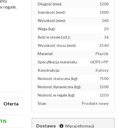
anty
Długość (mm):
1200
w regale.
Szerokość (mm):
1000
Wysokość (mm):
160
Waga (kg):
20
Ilość w stosie (szt.):
16
Wysokość stosu (mm):
2560
Materiał:
Plastik
Specyfikacja materiału:
HDPE+PP
Konstrukcja:
3 płozy
Nośność statyczna (kg):
7500
Nośność dynamiczna (kg):
1500
Nośność w regale (kg):
1250
Oferta
Stan:
Produkt nowy
TIS
Dostawa
Więcej informacji