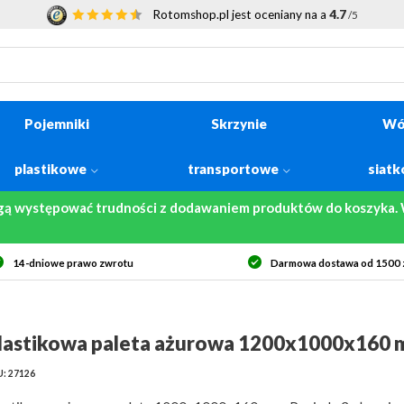
Rotomshop.pl jest oceniany na a
4.7
/5
Pojemniki
Skrzynie
Wó
plastikowe
transportowe
siat
gą występować trudności z dodawaniem produktów do koszyka. W
14-dniowe prawo zwrotu
Darmowa dostawa od 1500 z
lastikowa paleta ażurowa 1200x1000x160
: 27126