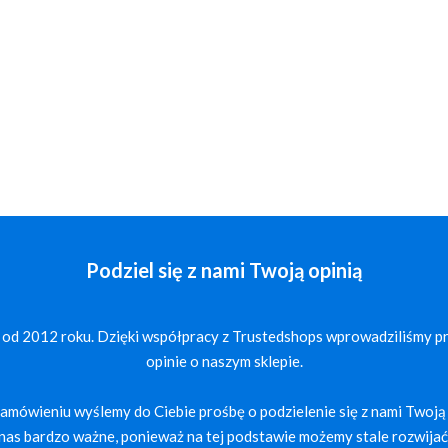
Podziel się z nami Twoją opinią
 od 2012 roku. Dzięki współpracy z Trustedshops wprowadziliśmy p
opinie o naszym sklepie.
mówieniu wyślemy do Ciebie prośbę o podzielenie się z nami Twoją 
a nas bardzo ważne, ponieważ na tej podstawie możemy stale rozwijać 