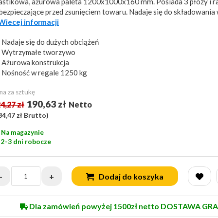
astikowa, ażurowa paleta 1200x1000x160 mm. Posiada 3 płozy i r
bezpieczające przed zsunięciem towaru. Nadaje się do składowania 
..Wiecej informacji
Nadaje się do dużych obciążeń
Wytrzymałe tworzywo
Ażurowa konstrukcja
Nośność w regale 1250 kg
na za sztukę
190,63 zł
4,27 zł
Netto
34,47 zł
Brutto)
Na magazynie
2-3 dni robocze
-
+
Dodaj do koszyka
Dla zamówień powyżej 1500zł netto DOSTAWA GRA