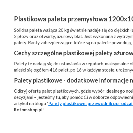
Plastikowa paleta przemysłowa 1200x10
Solidna paleta ważąca 20 kg świetnie nadaje się do ciężkic
3 płozy oraz otwarty, ażurowy blat. Jest wykonana z wytrzy
palety. Ranty zabezpieczające, które są na palecie powodują, 
Cechy szczególne plastikowej palety ażurow
Palety te nadają się do ustawiania w regałach, maksymalne 
mieści się ogółem 416 palet, po 16 w każdym stosie, ułożonyc
Palety plastikowe - dodatkowe informacje n
Odkryj ofertę palet plastikowych, gdzie wybór idealnego nośn
decyzjami – jesteśmy tu, aby pomóc Ci w doborze odpowiednie
artykuł na blogu "
Palety plastikowe: przewodnik po rodzaj
Rotomshop.pl
!