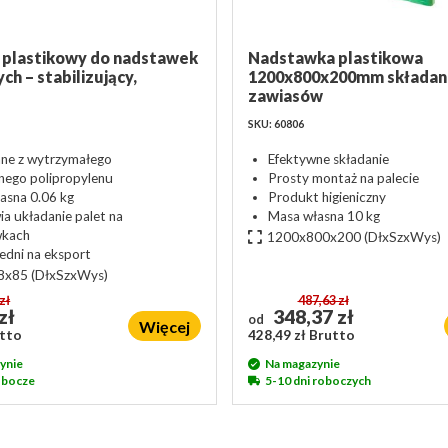
 plastikowy do nadstawek
Nadstawka plastikowa
h – stabilizujący,
1200x800x200mm składana
zawiasów
SKU: 60806
ne z wytrzymałego
Efektywne składanie
nego polipropylenu
Prosty montaż na palecie
asna 0.06 kg
Produkt higieniczny
ia układanie palet na
Masa własna 10 kg
wkach
1200x800x200
(DłxSzxWys)
dni na eksport
8x85
(DłxSzxWys)
zł
487,63 zł
zł
348,37 zł
od
Więcej
utto
428,49 zł Brutto
ynie
Na magazynie
robocze
5-10 dni roboczych