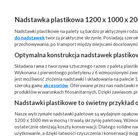
Nadstawka plastikowa 1200 x 1000 x 20
Nadstawki plastikowe na palety są bardzo praktycznym rod
do nadstawek
tworzą praktyczne skrzynie. Posiadają szero
przechowywania, po transport między miejscami docelowymi, t
Optymalna konstrukcja nadstawek plastiko
Składana rama z tworzywa sztucznego razem z paletą plast
Wykonana z pierwotnego polietylenu z 6 wzmocnionymi zawias
jest możliwość złożenia nadstawki i składowania na palec
szeroką gamę
akcesoriów
. Oferowane przez nas nadstawki
produktów w warunkach fitosanitarnych. Dzięki zawiasom, pr
Nadstawki plastikowe to świetny przykład
Nasze wytrzymałe nadstawki paletowe są wydajnym opakowani
1200 x 1000 mm w mocną i trwałą skrzynię paletową. Wzmocni
ostatecznie obniżają koszty konserwacji. Dlatego solidne n
użytkowanie, a dzięki łatwości czyszczenia i konserwacji m