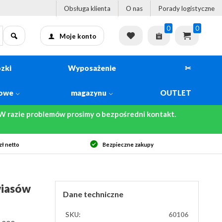
Obsługa klienta
O nas
Porady logistyczne
0
0
Moje konto
zki
Wyposażenie
✂
kowe
magazynu
OUTLET
 razie problemów prosimy o bezpośredni kontakt.
ł netto
Bezpieczne zakupy
wiasów
Dane techniczne
SKU:
60106