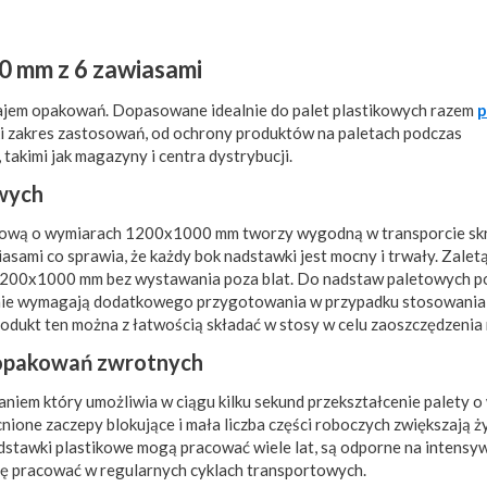
0 mm z 6 zawiasami
zajem opakowań. Dopasowane idealnie do palet plastikowych razem
p
ki zakres zastosowań, od ochrony produktów na paletach podczas
akimi jak magazyny i centra dystrybucji.
wych
ikową o wymiarach 1200x1000 mm tworzy wygodną w transporcie skr
ami co sprawia, że ​​każdy bok nadstawki jest mocny i trwały. Zale
ie 1200x1000 mm bez wystawania poza blat. Do nadstaw paletowych 
 nie wymagają dodatkowego przygotowania w przypadku stosowania
odukt ten można z łatwością składać w stosy w celu zaoszczędzenia 
 opakowań zwrotnych
em który umożliwia w ciągu kilku sekund przekształcenie palety o
one zaczepy blokujące i mała liczba części roboczych zwiększają ż
adstawki plastikowe mogą pracować wiele lat, są odporne na intensy
ogę pracować w regularnych cyklach transportowych.