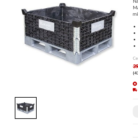
Na
Ma
mi
Ce
39
(
4