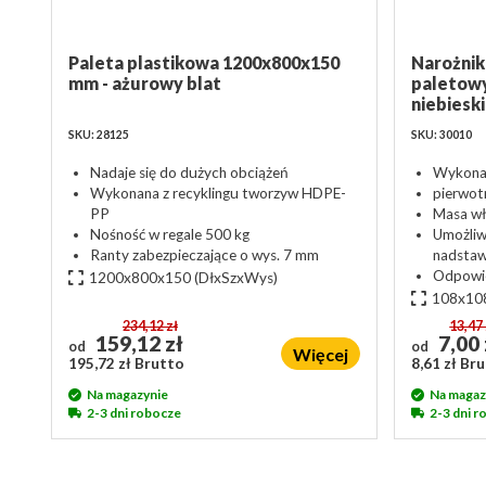
Paleta plastikowa 1200x800x150
Narożnik
mm - ażurowy blat
paletowyc
niebieski
SKU: 28125
SKU: 30010
Nadaje się do dużych obciążeń
Wykona
Wykonana z recyklingu tworzyw HDPE-
pierwot
PP
Masa wł
Nośność w regale 500 kg
Umożliw
Ranty zabezpieczające o wys. 7 mm
nadsta
Odpowie
1200x800x150
(DłxSzxWys)
108x10
234,12 zł
13,47 
159,12 zł
7,00 
od
od
Więcej
195,72 zł Brutto
8,61 zł Br
Na magazynie
Na magaz
2-3 dni robocze
2-3 dni 