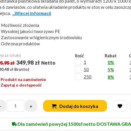
dstawka plastikowa składana do palet, o wymiarach 1200 x 1000 
 6 zawiasów, co ułatwia układanie produktu w stos w celu zaoszcz
ejsca.
...Wiecej informacji
Możliwość złożenia
Wysokiej jakości tworzywo PE
Zastosowanie w higienicznym środowisku
Ochrona produktów
na za sztukę
Ilość
Rabat
349,98 zł
1
0%
5,95 zł
Netto
50
30,48 zł
Brutto)
5%
250
8%
Produkt na zamówienie
Zapytaj o dostępność
-
+
Dodaj do koszyka
Dla zamówień powyżej 1500zł netto DOSTAWA GRA