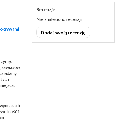
Recenzje
Nie znaleziono recenzji
okrywami
Dodaj swoją recenzję
zynię.
tą zawiasów
posiadamy
 tych
miejsca.
 wymiarach
ywotność i
wne