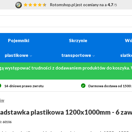
Rotomshop.pl jest oceniany na a
4.7
/5
Pojemniki
Skrzynie
Wó
plastikowe
transportowe
siat
gą występować trudności z dodawaniem produktów do koszyka. W
14-dniowe prawo zwrotu
Darmowa dostawa od 1500 z
sów
adstawka plastikowa 1200x1000mm - 6 za
: 60106