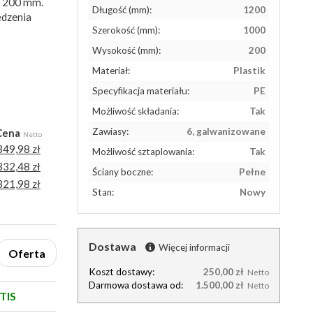
x 200 mm.
Długość (mm):
1200
ędzenia
Szerokość (mm):
1000
Wysokość (mm):
200
Materiał:
Plastik
Specyfikacja materiału:
PE
Możliwość składania:
Tak
Zawiasy:
6, galwanizowane
Cena
Netto
349,98 zł
Możliwość sztaplowania:
Tak
332,48 zł
Ściany boczne:
Pełne
321,98 zł
Stan:
Nowy
Dostawa
Więcej informacji
Oferta
Koszt dostawy:
250,00 zł
Netto
Darmowa dostawa od:
1.500,00 zł
Netto
TIS