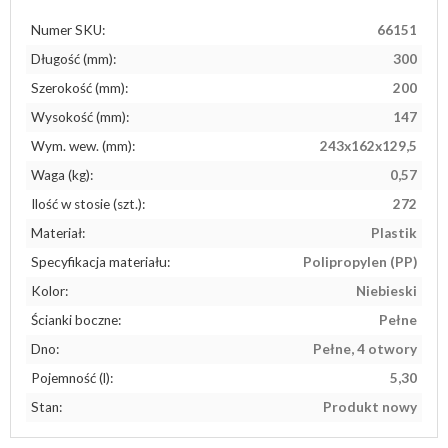
Numer SKU:
66151
Długość (mm):
300
Szerokość (mm):
200
Wysokość (mm):
147
Wym. wew. (mm):
243x162x129,5
Waga (kg):
0,57
Ilość w stosie (szt.):
272
Materiał:
Plastik
Specyfikacja materiału:
Polipropylen (PP)
Kolor:
Niebieski
Ścianki boczne:
Pełne
Dno:
Pełne, 4 otwory
Pojemność (l):
5,30
Stan:
Produkt nowy