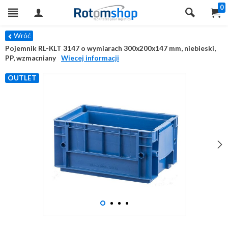
0
Wróć
Pojemnik RL-KLT 3147 o wymiarach 300x200x147 mm, niebieski,
PP, wzmacniany
Wiecej informacji
OUTLET