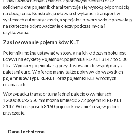
Dzięki wzmocnionym ścianom z pionowymi żebrami oraz
solidnemu dnu pojemnik charakteryzuje się wysoką odpornością
na obciążenia. Konstrukcja ułatwia chwytanie i transport w
systemach automatycznych, a specjalne otwory w dnie pozwalają
na skuteczne odprowadzanie cieczy podczas mycia i
użytkowania.
Zastosowanie pojemników KLT
Pojemniki można ustawiać w stosy, a na ich krótszym boku jest
uchwyt na etykietę Pojemność pojemnika RL-KLT 3147 to 5,30
litra. Wymiary pojemnika są przystosowane do współpracy z
paletami euro. W ofercie mamy także pokrywy do wszystkich
pojemników typu RL-KLT
, oraz pojemniki KLT w różnych
rozmiarach.
W przypadku transportu na jednej palecie o wymiarach
1200x800x2550 mm można umieścić 272 pojemniki RL-KLT
3147. W ten sposób 8160 pojemników zmieści się w jednej
przyczepie.
Dane techniczne