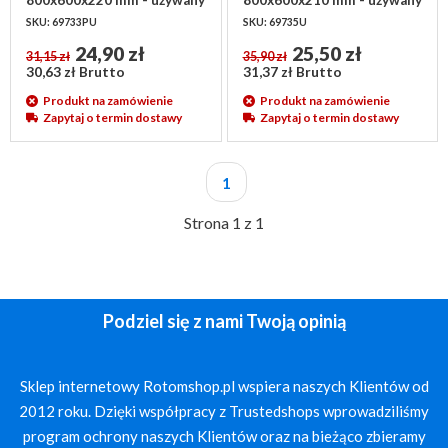
SKU: 69733PU
SKU: 69735U
24,90 zł
25,50 zł
31,15 zł
35,90 zł
30,63 zł Brutto
31,37 zł Brutto
Produkt na zamówienie
Produkt na zamówienie
Zapytaj o termin dostawy
Zapytaj o termin dostawy
1
Strona 1 z 1
Podziel się z nami Twoją opinią
Sklep internetowy Rotomshop.pl wspiera naszych Klientów od
2012 roku. Dzięki współpracy z Trustedshops wprowadziliśmy
program ochrony naszych Klientów oraz na bieżąco zbieramy