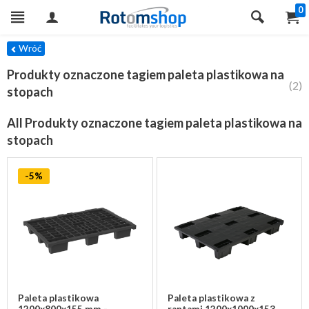
0
TRY
Wróć
Produkty oznaczone tagiem paleta plastikowa na
(2)
stopach
All Produkty oznaczone tagiem paleta plastikowa na
stopach
-5%
Paleta plastikowa
Paleta plastikowa z
1200x800x155 mm -
rantami 1200x1000x153