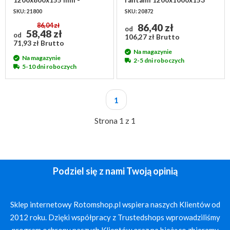
gniazdowa udźwig 2500 kg
mm - gniazdowa
SKU: 21800
SKU: 20872
86,04 zł
86,40 zł
od
58,48 zł
od
106,27 zł Brutto
71,93 zł Brutto
Na magazynie
Na magazynie
2-5 dni roboczych
5-10 dni roboczych
1
Strona 1 z 1
Podziel się z nami Twoją opinią
Sklep internetowy Rotomshop.pl wspiera naszych Klientów od
2012 roku. Dzięki współpracy z Trustedshops wprowadziliśmy
program ochrony naszych Klientów oraz na bieżąco zbieramy