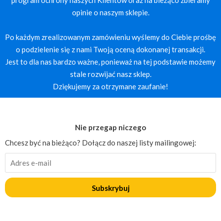
opinie o naszym sklepie.
Po każdym zrealizowanym zamówieniu wyślemy do Ciebie prośbę
o podzielenie się z nami Twoją oceną dokonanej transakcji.
Jest to dla nas bardzo ważne, ponieważ na tej podstawie możemy
stale rozwijać nasz sklep.
Dziękujemy za otrzymane zaufanie!
Nie przegap niczego
Chcesz być na bieżąco? Dołącz do naszej listy mailingowej:
Subskrybuj