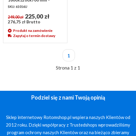
używana
SKU: 61016U
225,00 zł
249,00 zł
276,75 zł Brutto
Produkt na zamówienie
Zapytaj o termin dostawy
1
Strona 1 z 1
Podziel się z nami Twoją opinią
Sklep internetowy Rotomshop.pl wspiera naszych Klientów od
2012 roku. Dzięki współpracy z Trustedshops wprowadziliśmy
program ochrony naszych Klientów oraz na bieżąco zbieramy