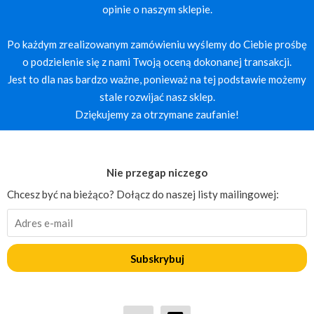
opinie o naszym sklepie.
Po każdym zrealizowanym zamówieniu wyślemy do Ciebie prośbę
o podzielenie się z nami Twoją oceną dokonanej transakcji.
Jest to dla nas bardzo ważne, ponieważ na tej podstawie możemy
stale rozwijać nasz sklep.
Dziękujemy za otrzymane zaufanie!
Nie przegap niczego
Chcesz być na bieżąco? Dołącz do naszej listy mailingowej:
Subskrybuj