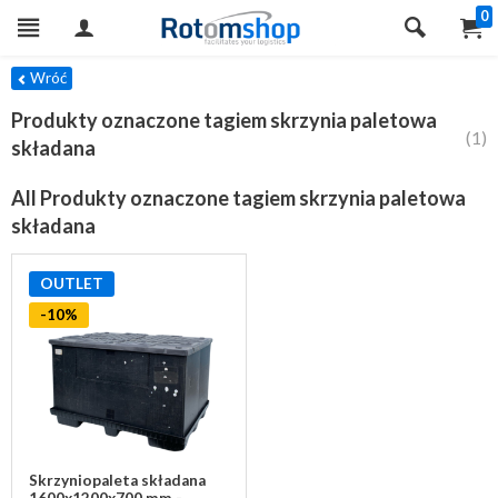
0
TRY
Wróć
Produkty oznaczone tagiem skrzynia paletowa
(1)
składana
All Produkty oznaczone tagiem skrzynia paletowa
składana
OUTLET
-10%
Skrzyniopaleta składana
1600x1200x700 mm -