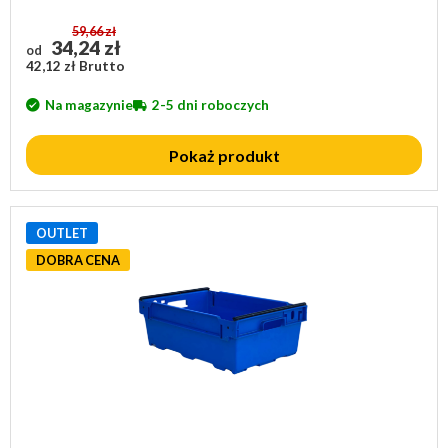
59,66 zł
34,24 zł
od
42,12 zł Brutto
Na magazynie
2-5 dni roboczych
Pokaż produkt
OUTLET
DOBRA CENA