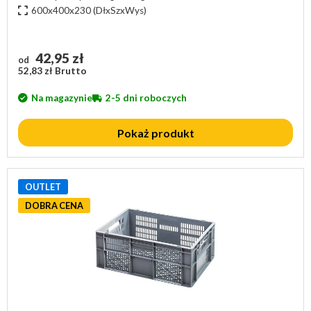
600x400x230
(DłxSzxWys)
42,95 zł
od
52,83 zł Brutto
Na magazynie
2-5 dni roboczych
Pokaż produkt
OUTLET
DOBRA CENA