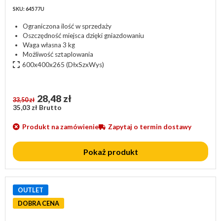
SKU: 64577U
Ograniczona ilość w sprzedaży
Oszczędność miejsca dzięki gniazdowaniu
Waga własna 3 kg
Możliwość sztaplowania
600x400x265
(DłxSzxWys)
28,48 zł
33,50 zł
35,03 zł Brutto
Produkt na zamówienie
Zapytaj o termin dostawy
Pokaż produkt
OUTLET
DOBRA CENA