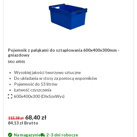
Pojemnik z pałąkami do sztaplowania 600x400x300mm -
gniazdowy
SKU: 69301
Wysokiej jakości tworzywo sztuczne
Do układania w stosy za pomocą wsporników
Pojemność do 53 litrów
Łatwość czyszczenia
600x400x300
(DłxSzxWys)
68,40 zł
113,38 zł
84,13 zł Brutto
Na magazynie
2-3 dni robocze