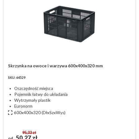
Skrzynka na owoce i warzywa 600x400x320 mm
SKU: 64529
Oszczędność miejsca
Pojemnik łatwy do układania
Wytrzymały plastik
Euronorm
600x400x320
(DłxSzxWys)
95,33 zł
50,27 zł
od