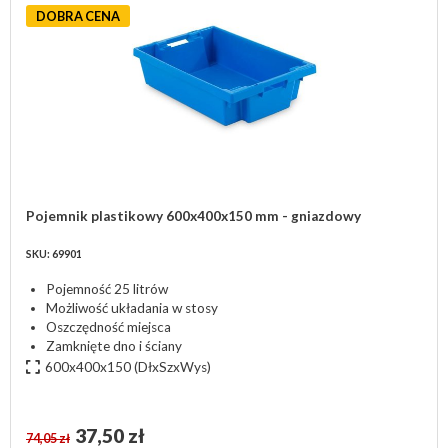
DOBRA CENA
Pojemnik plastikowy 600x400x150 mm - gniazdowy
SKU: 69901
Pojemność 25 litrów
Możliwość układania w stosy
Oszczędność miejsca
Zamknięte dno i ściany
600x400x150
(DłxSzxWys)
37,50 zł
74,05 zł