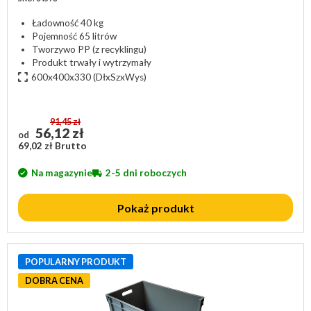
Ładowność 40 kg
Pojemność 65 litrów
Tworzywo PP (z recyklingu)
Produkt trwały i wytrzymały
600x400x330
(DłxSzxWys)
91,45 zł
56,12 zł
od
69,02 zł Brutto
Na magazynie
2-5 dni roboczych
Pokaż produkt
POPULARNY PRODUKT
DOBRA CENA