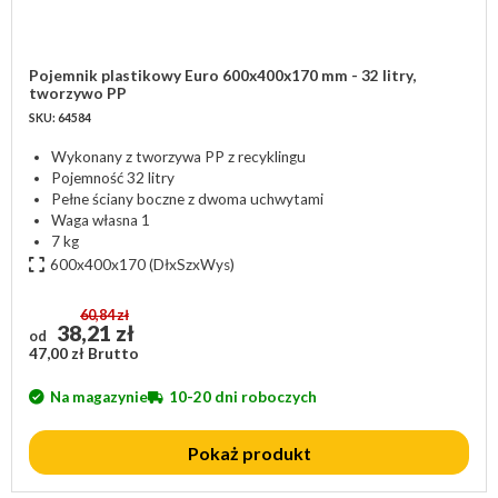
Pojemnik plastikowy Euro 600x400x170 mm - 32 litry,
tworzywo PP
SKU: 64584
Wykonany z tworzywa PP z recyklingu
Pojemność 32 litry
Pełne ściany boczne z dwoma uchwytami
Waga własna 1
7 kg
600x400x170
(DłxSzxWys)
60,84 zł
38,21 zł
od
47,00 zł Brutto
Na magazynie
10-20 dni roboczych
Pokaż produkt