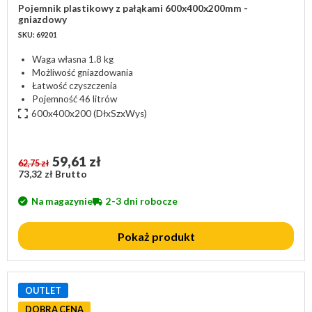
Pojemnik plastikowy z pałąkami 600x400x200mm -
gniazdowy
SKU: 69201
Waga własna 1.8 kg
Możliwość gniazdowania
Łatwość czyszczenia
Pojemność 46 litrów
600x400x200
(DłxSzxWys)
59,61 zł
62,75 zł
73,32 zł Brutto
Na magazynie
2-3 dni robocze
Pokaż produkt
OUTLET
DOBRA CENA