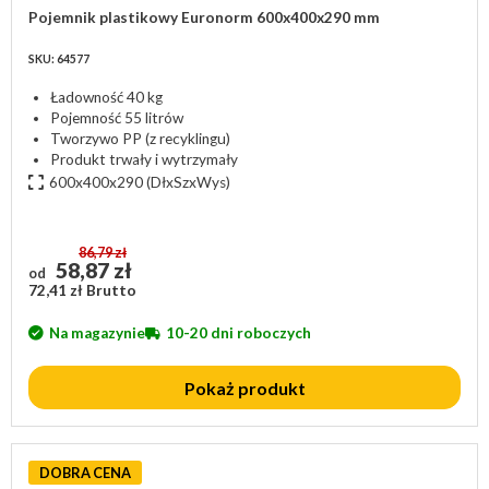
Pojemnik plastikowy Euronorm 600x400x290 mm
SKU: 64577
Ładowność 40 kg
Pojemność 55 litrów
Tworzywo PP (z recyklingu)
Produkt trwały i wytrzymały
600x400x290
(DłxSzxWys)
86,79 zł
58,87 zł
od
72,41 zł Brutto
Na magazynie
10-20 dni roboczych
Pokaż produkt
DOBRA CENA