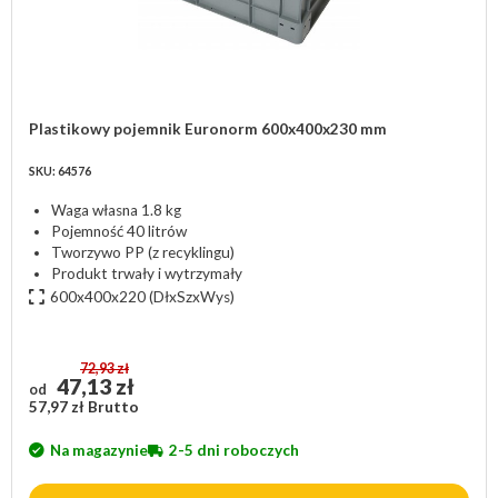
Plastikowy pojemnik Euronorm 600x400x230 mm
SKU: 64576
Waga własna 1.8 kg
Pojemność 40 litrów
Tworzywo PP (z recyklingu)
Produkt trwały i wytrzymały
600x400x220
(DłxSzxWys)
72,93 zł
47,13 zł
od
57,97 zł Brutto
Na magazynie
2-5 dni roboczych