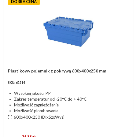
DOBRA CENA
Plastikowy pojemnik z pokrywą 600x400x250 mm
SKU: 65214
Wysokiej jakości PP
Zakres temperatur od -20°C do + 40°C
Możliwość zagnieżdżenia
Możliwość plombowania
600x400x250
(DłxSzxWys)
76,88 zł