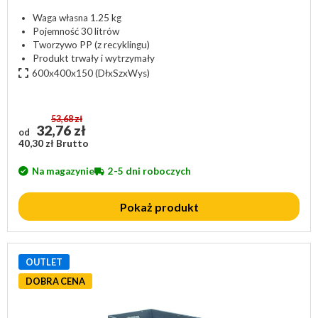
Waga własna 1.25 kg
Pojemność 30 litrów
Tworzywo PP (z recyklingu)
Produkt trwały i wytrzymały
600x400x150
(DłxSzxWys)
53,68 zł
32,76 zł
od
40,30 zł Brutto
Na magazynie
2-5 dni roboczych
Pokaż produkt
OUTLET
DOBRA CENA