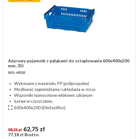
Ażurowy pojemnik z pałąkami do sztaplowania 600x400x200
mm, 35l
SKU: 69202
Wykonane z materiału PP (polipropylen)
Możliwość zagnieżdżania i układania w stosy
Wsporniki wzmocnione włóknem szklanym
Łatwe w czyszczeniu
600x400x200
(DłxSzxWys)
62,75 zł
98,25 zł
77,18 zł Brutto