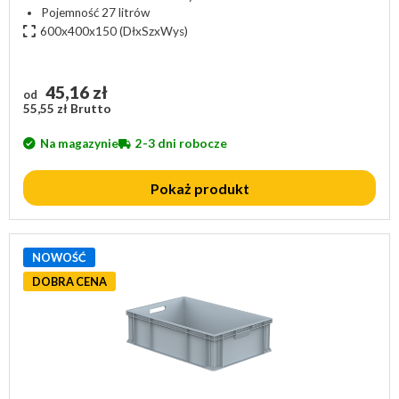
Pojemność 27 litrów
600x400x150
(DłxSzxWys)
45,16 zł
od
55,55 zł Brutto
Na magazynie
2-3 dni robocze
Pokaż produkt
NOWOŚĆ
DOBRA CENA