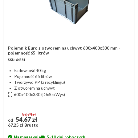
Pojemnik Euro z otworem na uchwyt 600x400x330 mm -
pojemność 65 litrów
SKU: 64581
Ładowność 40 kg
Pojemność 65 litrów
Tworzywo PP (z recyklingu)
Z otworem na uchwyt
600x400x330
(DłxSzxWys)
87,74 zł
54,67 zł
od
67,25 zł Brutto
Na magazynie
5-10 dni roboczych