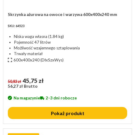
Skrzynka ażurowa na owoce i warzywa 600x400x240 mm
SKU: 64523
Niska waga własna (1.84 kg)
Pojemność 47 litrów
Możliwość wzajemnego sztaplowania
Trwały materiał
600x400x240
(DłxSzxWys)
45,75 zł
50,83 zł
56,27 zł Brutto
Na magazynie
2-3 dni robocze
Pokaż produkt