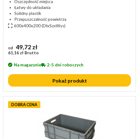
Oszczędność miejsca
Łatwy do układania
Solidny plastik
Przepuszczalność powietrza
600x400x200
(DłxSzxWys)
49,72 zł
od
61,16 zł Brutto
Na magazynie
2-5 dni roboczych
Pokaż produkt
DOBRA CENA