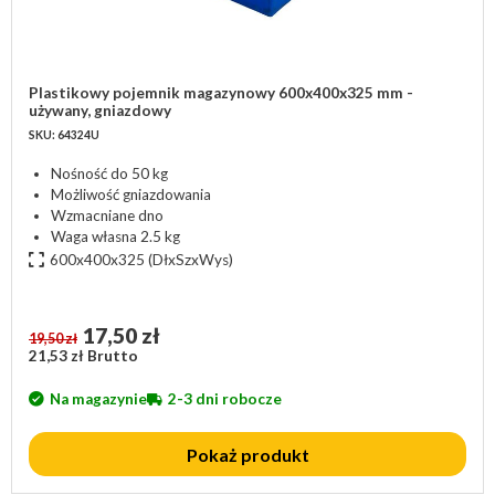
Plastikowy pojemnik magazynowy 600x400x325 mm -
używany, gniazdowy
SKU: 64324U
Nośność do 50 kg
Możliwość gniazdowania
Wzmacniane dno
Waga własna 2.5 kg
600x400x325
(DłxSzxWys)
17,50 zł
19,50 zł
21,53 zł Brutto
Na magazynie
2-3 dni robocze
Pokaż produkt