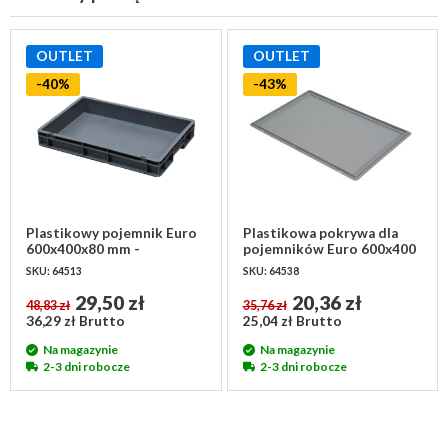
OUTLET
OUTLET
-40%
-43%
Plastikowy pojemnik Euro
Plastikowa pokrywa dla
600x400x80 mm -
pojemników Euro 600x400
możliwość sztaplowania
mm - bez zawiasów
SKU: 64513
SKU: 64538
29,50 zł
20,36 zł
48,83 zł
35,76 zł
36,29 zł Brutto
25,04 zł Brutto
Na magazynie
Na magazynie
2-3 dni robocze
2-3 dni robocze