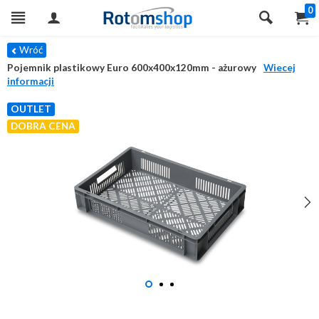
0
Wróć
Pojemnik plastikowy Euro 600x400x120mm - ażurowy
Wiecej
informacji
OUTLET
DOBRA CENA