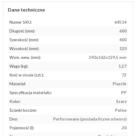
Dane techniczne
Numer SKU:
64514
Długość (mm):
600
Szerokość (mm):
400
Wysokość (mm):
120
Wym. wew. (mm):
243x162x129,5 mm
Waga (kg):
1,27
Ilość w stosie (szt.):
72
Materiał:
Plastik
Specyfikacja materiału:
PP
Kolor:
Szary
Ścianki boczne:
Pełne
Dno:
Perforowane (posiada liczne otwory)
Pojemność (l):
20