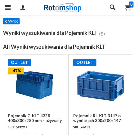
0
TRY
Wróć
Wyniki wyszukiwania dla Pojemnik KLT
(5)
All Wyniki wyszukiwania dla Pojemnik KLT
OUTLET
OUTLET
-47%
Pojemnik C-KLT 4328
Pojemnik RL-KLT 3147 o
400x300x280 mm - używany
wymiarach 300x200x147
mm, niebieski, PP,
SKU: 64329U
SKU: 66151
wzmacniany