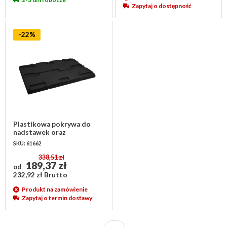
Zapytaj o dostępność
-22%
Plastikowa pokrywa do
nadstawek oraz
pojemników euronorm
SKU: 61662
1210x1010x44,5 mm
338,51 zł
189,37 zł
od
232,92 zł Brutto
Produkt na zamówienie
Zapytaj o termin dostawy