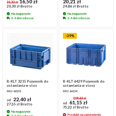
16,50 zł
20,21 zł
31,32 zł
20,30 zł Brutto
24,86 zł Brutto
Na magazynie
Na magazynie
2-3 dni robocze
2-3 dni robocze
-29%
R-KLT 3215 Pojemnik do
R-KLT 6429 Pojemnik do
ustawiania w stos
ustawiania w stosy
300x200x147mm -
600x400x280 mm -
SKU: 66153
SKU: 66154
niebieski
niebieski
22,40 zł
119,63 zł
od
61,15 zł
od
27,55 zł Brutto
75,22 zł Brutto
Na magazynie
Produkt na zamówienie
2-3 dni robocze