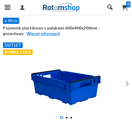
0
Wróć
Pojemnik plastikowy z pałąkami 600x400x200mm -
gniazdowy
Wiecej informacji
OUTLET
DOBRA CENA