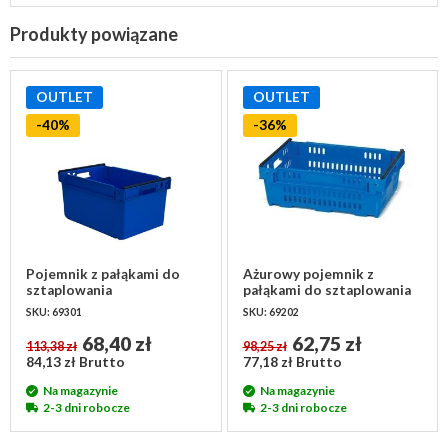
Produkty powiązane
OUTLET
OUTLET
-40%
-36%
Pojemnik z pałąkami do
Ażurowy pojemnik z
sztaplowania
pałąkami do sztaplowania
600x400x300mm -
600x400x200 mm, 35l
SKU: 69301
SKU: 69202
gniazdowy
68,40 zł
62,75 zł
113,38 zł
98,25 zł
84,13 zł Brutto
77,18 zł Brutto
Na magazynie
Na magazynie
2-3 dni robocze
2-3 dni robocze