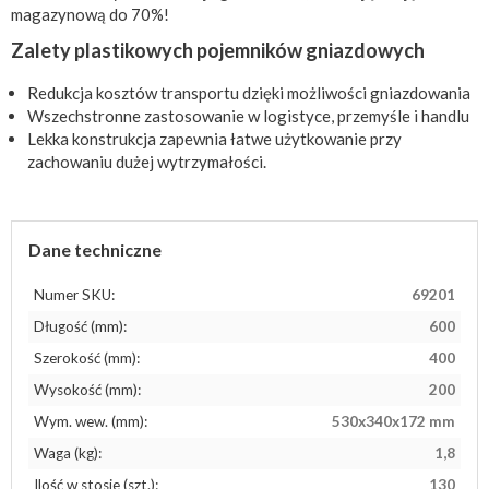
magazynową do 70%!
Zalety plastikowych pojemników gniazdowych
Redukcja kosztów transportu dzięki możliwości gniazdowania
Wszechstronne zastosowanie w logistyce, przemyśle i handlu
Lekka konstrukcja zapewnia łatwe użytkowanie przy
zachowaniu dużej wytrzymałości.
Dane techniczne
Numer SKU:
69201
Długość (mm):
600
Szerokość (mm):
400
Wysokość (mm):
200
Wym. wew. (mm):
530x340x172 mm
Waga (kg):
1,8
Ilość w stosie (szt.):
130