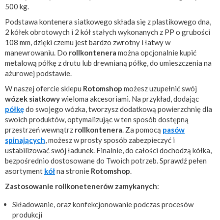
500 kg.
Podstawa kontenera siatkowego składa się z plastikowego dna,
2 kółek obrotowych i 2 kół stałych wykonanych z PP o grubości
108 mm, dzięki czemu jest bardzo zwrotny i łatwy w
manewrowaniu. Do
rollkontenera
można opcjonalnie kupić
metalową półkę z drutu lub drewnianą półkę, do umieszczenia na
ażurowej podstawie.
W naszej ofercie sklepu
Rotomshop
możesz uzupełnić swój
wózek siatkowy
wieloma akcesoriami. Na przykład, dodając
półkę
do swojego wózka, tworzysz dodatkową powierzchnię dla
swoich produktów, optymalizując w ten sposób dostępną
przestrzeń wewnątrz
rollkontenera
. Za pomocą
pasów
spinających
, możesz w prosty sposób zabezpieczyć i
ustabilizować swój ładunek. Finalnie, do całości dochodzą kółka,
bezpośrednio dostosowane do Twoich potrzeb. Sprawdź pełen
asortyment
kół
na stronie
Rotomshop
.
Zastosowanie rollkonetenerów zamykanych
:
Składowanie, oraz konfekcjonowanie podczas procesów
produkcji