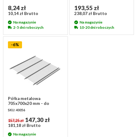
8,24 zł
193,55 zł
10,14 zł Brutto
238,07 zł Brutto
Na magazynie
Na magazynie
2-5 dni roboczych
10-20 dni roboczych
-6%
Półka metalowa
705x700x20 mm - do
produktu SKU 48223
SKU: 40056
147,30 zł
157,25 zł
181,18 zł Brutto
Na magazynie