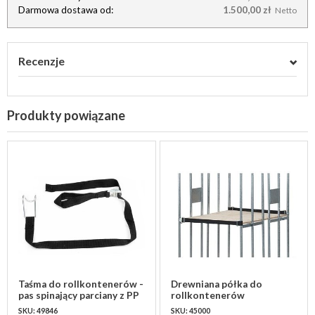
Darmowa dostawa od:
1.500,00 zł
Netto
Recenzje
Produkty powiązane
Taśma do rollkontenerów -
Drewniana półka do
pas spinający parciany z PP
rollkontenerów
– czarny
750x600x10mm
SKU: 49846
SKU: 45000