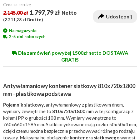
Cena za sztukę
1.797,79 zł
2.145,00 zł
Netto
Udostępnij
(
2.211,28 zł
Brutto)
Na magazynie
2-5 dni roboczych
Dla zamówień powyżej 1500zł netto DOSTAWA
GRATIS
Antywłamaniowy kontener siatkowy 810x720x1800
mm - plastikowa podstawa
Pojemnik siatkowy
, antywłamaniowy z plastikowym dnem,
wymiary zewnętrzne to
810x720x1800 mm
w tej konfiguracji z
kołami PP o grubości 108 mm. Wymiary wewnętrzne to
760x660x1585 mm. Siatki ocynkowane mają oczko 50x50x4 mm,
dzięki czemu można bezpiecznie przechowywać różnego rodzaju
towary. Maksymalne obciążenie
kontenera siatkowego
wynosi