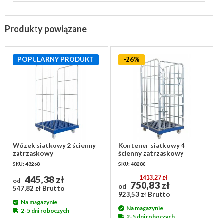
Produkty powiązane
POPULARNY PRODUKT
-26%
Wózek siatkowy 2 ścienny
Kontener siatkowy 4
zatrzaskowy
ścienny zatrzaskowy
810x720x1620 mm
810x720x1620mm koła fi
SKU: 48268
SKU: 48288
108 mm
445,38 zł
1413,27 zł
od
750,83 zł
od
547,82 zł Brutto
923,53 zł Brutto
Na magazynie
Na magazynie
2-5 dni roboczych
2-5 dni roboczych