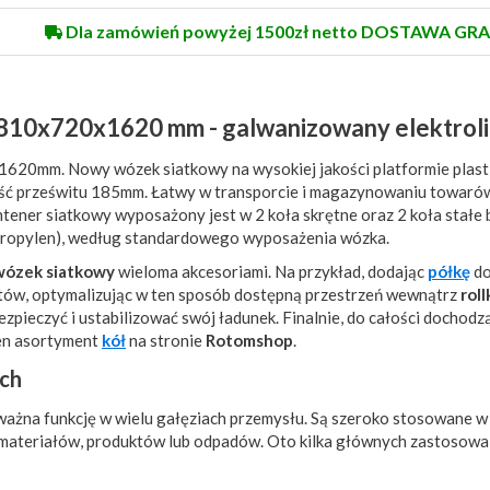
Dla zamówień powyżej 1500zł netto DOSTAWA GRA
810x720x1620 mm - galwanizowany elektroli
20mm. Nowy wózek siatkowy na wysokiej jakości platformie plast
prześwitu 185mm. Łatwy w transporcie i magazynowaniu towaró
ntener siatkowy wyposażony jest w 2 koła skrętne oraz 2 koła stałe 
ipropylen), według standardowego wyposażenia wózka.
wózek siatkowy
wieloma akcesoriami. Na przykład, dodając
półkę
do
tów, optymalizując w ten sposób dostępną przestrzeń wewnątrz
rol
zpieczyć i ustabilizować swój ładunek. Finalnie, do całości dochodzą
en asortyment
kół
na stronie
Rotomshop
.
ch
 ważna funkcję w wielu gałęziach przemysłu. Są szeroko stosowane w
e materiałów, produktów lub odpadów. Oto kilka głównych zastosowań