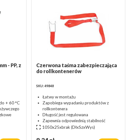
mm - PP, z
Czerwona taśma zabezpieczająca
do rollkontenerów
SKU: 49848
Łatwy w montażu
do + 60 °C
Zapobiega wypadaniu produktów z
pożywczego
rollkontenera
czkowe
Długość jest regulowana
Zapewnia odpowiednią stabilność
1050x25xbrak
(DłxSzxWys)