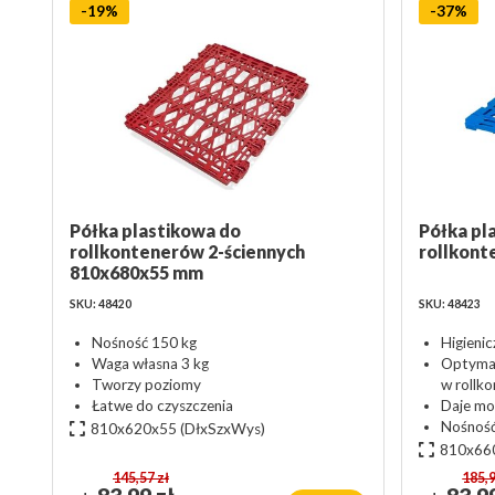
-19%
-37%
Półka plastikowa do
Półka pl
rollkontenerów 2-ściennych
rollkont
810x680x55 mm
SKU: 48420
SKU: 48423
Nośność 150 kg
Higienic
Waga własna 3 kg
Optymal
Tworzy poziomy
w rollk
Łatwe do czyszczenia
Daje mo
Nośność
810x620x55
(DłxSzxWys)
810x66
145,57 zł
185,9