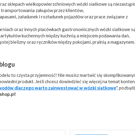
oraz sklepach wielkopowierzchniowych wózki siatkowe są niezastąp
i transportowania zakupów przez klientów,
zapasami, załadunek i rozładunek pojazdów oraz prace związane z
iarniach oraz innych placówkach gastronomicznych wózki siatkowe 
ch artykułów kuchennych między kuchnią a miejscem podawania dań,
ystej bielizny oraz ręczników między pokojami, pralnią a magazyne
 blogu
odelu to czysta przyjemność! Nie musisz martwić się skomplikowany
powiedni produkt. Jeśli chcesz dowiedzieć się więcej na temat konte
wodów dlaczego warto zainwestować w wózki siatkowe
", pozbądź
shop.pl
!