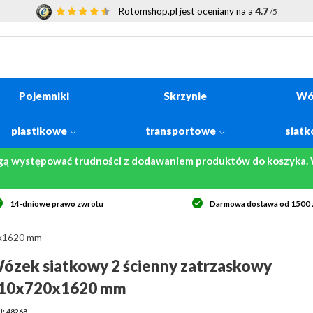
Rotomshop.pl jest oceniany na a
4.7
/5
Pojemniki
Skrzynie
Wó
plastikowe
transportowe
siat
gą występować trudności z dodawaniem produktów do koszyka. W
Darmowa dostawa od 1500 zł netto
Bezpiecz
0x1620 mm
ózek siatkowy 2 ścienny zatrzaskowy
10x720x1620 mm
: 48268