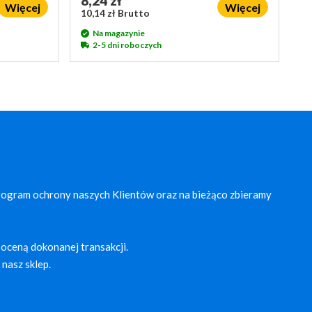
8,24 zł
Więcej
Więcej
10,14 zł Brutto
Na magazynie
2-5 dni roboczych
rogram ochrony naszych Klientów oraz na bieżąco zbieramy
oceną dokonanej transakcji.
nasz sklep.