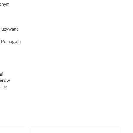
ionym
są używane
m. Pomagają
mi
nerów
 się