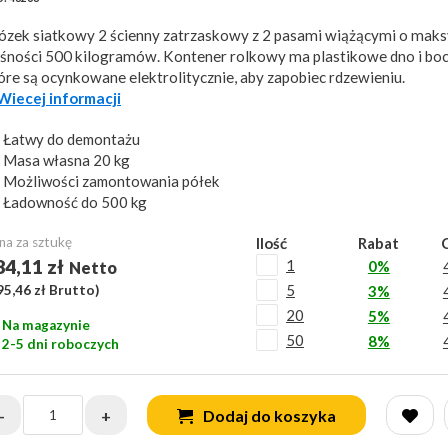
zek siatkowy 2 ścienny zatrzaskowy z 2 pasami wiążącymi o mak
śności 500 kilogramów. Kontener rolkowy ma plastikowe dno i bocz
óre są ocynkowane elektrolitycznie, aby zapobiec rdzewieniu.
..Wiecej informacji
Łatwy do demontażu
Masa własna 20 kg
Możliwości zamontowania półek
Ładowność do 500 kg
na za sztukę
Ilość
Rabat
84,11 zł
1
0%
Netto
5
95,46 zł
Brutto)
3%
20
5%
Na magazynie
50
8%
2-5 dni roboczych
-
+
Dodaj do koszyka