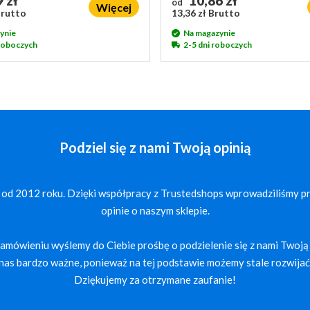
 zł
10,86 zł
od
Więcej
Brutto
13,36 zł Brutto
ynie
Na magazynie
 roboczych
2-5 dni roboczych
Podziel się z nami Twoją opinią
 od 2012 roku. Dzięki współpracy z Trustedshops wprowadziliśmy p
opinie o naszym sklepie.
mówieniu wyślemy do Ciebie prośbę o podzielenie się z nami Twoją 
a nas bardzo ważne, ponieważ na tej podstawie możemy stale rozwijać 
Dziękujemy za otrzymane zaufanie!