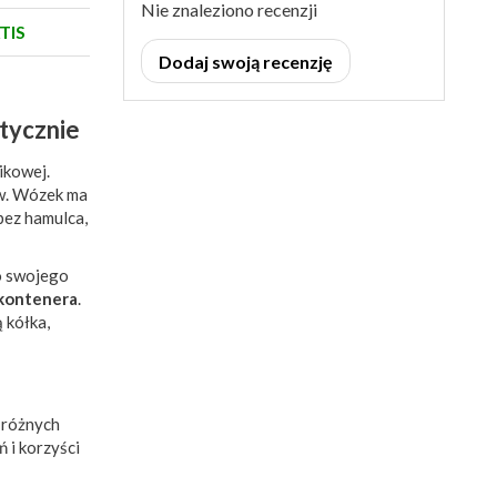
Nie znaleziono recenzji
TIS
Dodaj swoją recenzję
tycznie
ikowej.
w. Wózek ma
bez hamulca,
 swojego
lkontenera
.
 kółka,
 różnych
 i korzyści