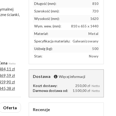
Długość (mm):
810
symalnej
Szerokość (mm):
720
ne ścianki,
Wysokość (mm):
1620
Wym. wew. (mm):
810 x 655 x 1440
Materiał:
Metal
Specyfikacja materiału:
Galwanizowany
Udźwig (kg):
500
Stan:
Nowy
Cena
Netto
484,11 zł
469,59 zł
Dostawa
Więcej informacji
459,90 zł
Koszt dostawy:
250,00 zł
Netto
445,38 zł
Darmowa dostawa od:
1.500,00 zł
Netto
Oferta
Recenzje