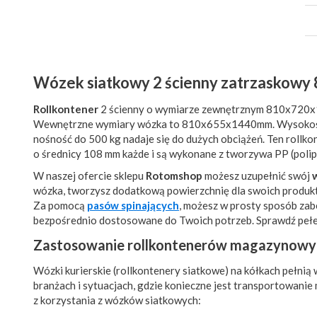
Wózek siatkowy 2 ścienny zatrzaskowy 
Rollkontener
2 ścienny o wymiarze zewnętrznym 810x720x16
Wewnętrzne wymiary wózka to 810x655x1440mm. Wysokość 
nośność do 500 kg nadaje się do dużych obciążeń. Ten rollko
o średnicy 108 mm każde i są wykonane z tworzywa PP (pol
W naszej ofercie sklepu
Rotomshop
możesz uzupełnić swój
wózka, tworzysz dodatkową powierzchnię dla swoich produk
Za pomocą
pasów spinających
, możesz w prosty sposób zabe
bezpośrednio dostosowane do Twoich potrzeb. Sprawdź peł
Zastosowanie rollkontenerów magazynowy
Wózki kurierskie (rollkontenery siatkowe) na kółkach pełnią
branżach i sytuacjach, gdzie konieczne jest transportowani
z korzystania z wózków siatkowych: