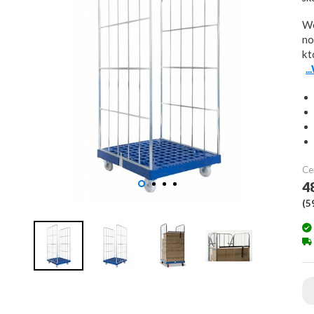
Wó
no
kt
.
Ce
4
(
5