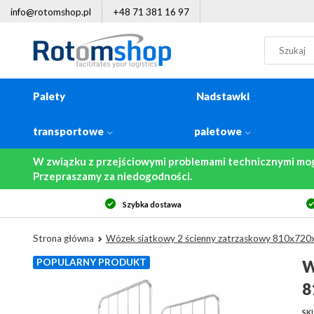
info@rotomshop.pl
+48 71 381 16 97
Palety
Nadstawki
transportowe
paletowe
W związku z przejściowymi problemami technicznymi mo
Przepraszamy za niedogodności.
14-dniowe prawo zwrotu
Strona główna
Wózek siatkowy 2 ścienny zatrzaskowy 810x72
POPULARNY PRODUKT
W
8
SKU