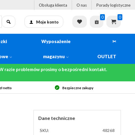
Obsługa klienta
O nas
Porady logistyczne
0
0
Moje konto
zki
Wyposażenie
✂
kowe
magazynu
OUTLET
 razie problemów prosimy o bezpośredni kontakt.
ne zakupy
Szybka dostawa
Dane techniczne
SKU:
48268