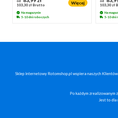
83,99 zł
83,99
od
od
Więcej
103,30 zł Brutto
103,30 zł 
Na magazynie
Na magaz
5-10 dni roboczych
5-10 dni
Sklep internetowy Rotomshop.pl wspiera naszych Klientów
Po każdym zrealizowanym za
Jest to dl