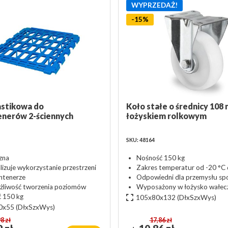
WYPRZEDAŻ!
-15%
astikowa do
Koło stałe o średnicy 108 
enerów 2-ściennych
łożyskiem rolkowym
SKU: 48164
zna
Nośność 150 kg
izuje wykorzystanie przestrzeni
Zakres temperatur od -20 °C 
ontenerze
Odpowiedni dla przemysłu s
żliwość tworzenia poziomów
Wyposażony w łożysko wałe
 150 kg
105x80x132
(DłxSzxWys)
0x55
(DłxSzxWys)
8 zł
17,86 zł