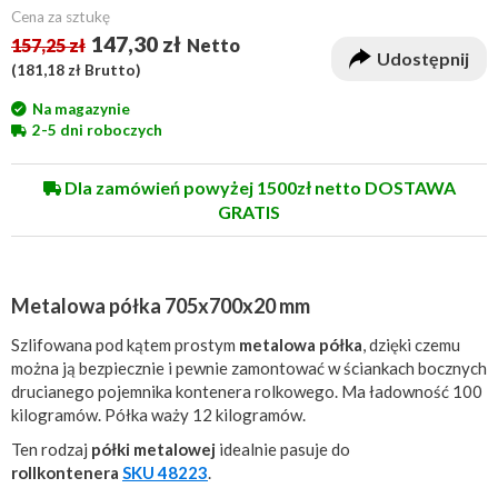
Cena za sztukę
147,30 zł
157,25 zł
Netto
Udostępnij
(
181,18 zł
Brutto)
Na magazynie
2-5 dni roboczych
Dla zamówień powyżej 1500zł netto DOSTAWA
GRATIS
Metalowa półka 705x700x20 mm
Szlifowana pod kątem prostym
metalowa półka
, dzięki czemu
można ją bezpiecznie i pewnie zamontować w ściankach bocznych
drucianego pojemnika kontenera rolkowego. Ma ładowność 100
kilogramów. Półka waży 12 kilogramów.
Ten rodzaj
półki metalowej
idealnie pasuje do
rollkontenera
SKU 48223
.