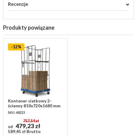
Recenzje
Produkty powiązane
-12%
Kontener siatkowy 2-
ścienny 810x720x1680 mm
PP - ocynkowany
SKU: 48223
757,54 zł
479,23 zł
od
589,45 zł Brutto