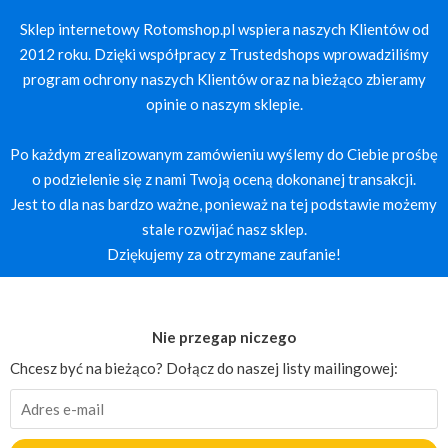
Sklep internetowy Rotomshop.pl wspiera naszych Klientów od
2012 roku. Dzięki współpracy z Trustedshops wprowadziliśmy
program ochrony naszych Klientów oraz na bieżąco zbieramy
opinie o naszym sklepie.
Po każdym zrealizowanym zamówieniu wyślemy do Ciebie prośbę
o podzielenie się z nami Twoją oceną dokonanej transakcji.
Jest to dla nas bardzo ważne, ponieważ na tej podstawie możemy
stale rozwijać nasz sklep.
Dziękujemy za otrzymane zaufanie!
Nie przegap niczego
Chcesz być na bieżąco? Dołącz do naszej listy mailingowej: