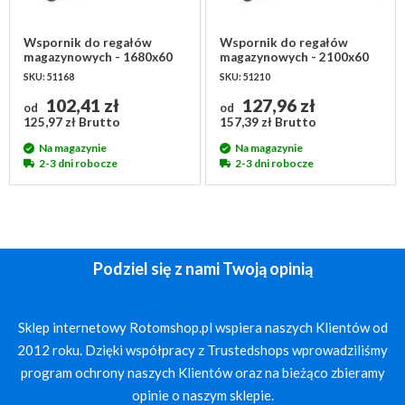
Wspornik do regałów
Wspornik do regałów
magazynowych - 1680x60
magazynowych - 2100x60
mm
mm
SKU: 51168
SKU: 51210
102,41 zł
127,96 zł
od
od
125,97 zł Brutto
157,39 zł Brutto
Na magazynie
Na magazynie
2-3 dni robocze
2-3 dni robocze
Podziel się z nami Twoją opinią
Sklep internetowy Rotomshop.pl wspiera naszych Klientów od
2012 roku. Dzięki współpracy z Trustedshops wprowadziliśmy
program ochrony naszych Klientów oraz na bieżąco zbieramy
opinie o naszym sklepie.