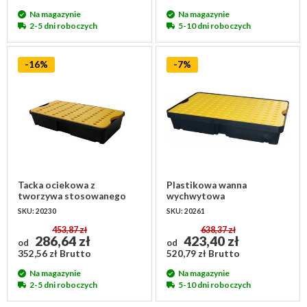
Na magazynie
Na magazynie
2-5 dni roboczych
5-10 dni roboczych
-16%
-7%
Tacka ociekowa z
Plastikowa wanna
tworzywa stosowanego
wychwytowa
805x405x155 mm z
1000x600x175 mm z
SKU: 20230
SKU: 20261
kratownicą ociekową
rusztem
453,87 zł
638,37 zł
286,64 zł
423,40 zł
od
od
352,56 zł Brutto
520,79 zł Brutto
Na magazynie
Na magazynie
2-5 dni roboczych
5-10 dni roboczych