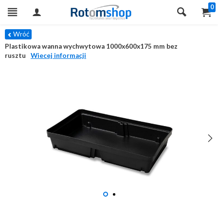
0
Wróć
Plastikowa wanna wychwytowa 1000x600x175 mm bez
rusztu
Wiecej informacji