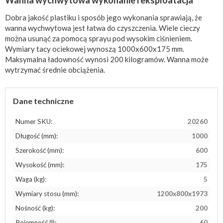
Wanna wychwytowa wykonanie i eksploatacja
Dobra jakość plastiku i sposób jego wykonania sprawiają, że
wanna wychwytowa jest łatwa do czyszczenia. Wiele cieczy
można usunąć za pomocą sprayu pod wysokim ciśnieniem.
Wymiary tacy ociekowej wynoszą 1000x600x175 mm.
Maksymalna ładowność wynosi 200 kilogramów. Wanna może
wytrzymać średnie obciążenia.
Dane techniczne
Numer SKU:
20260
Długość (mm):
1000
Szerokość (mm):
600
Wysokość (mm):
175
Waga (kg):
5
Wymiary stosu (mm):
1200x800x1973
Nośność (kg):
200
Pojemność (l):
60