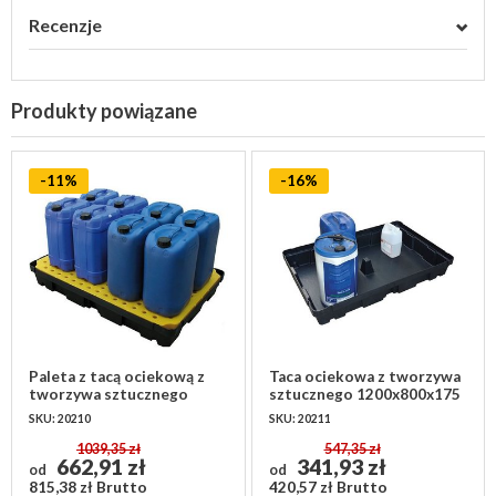
Recenzje
Produkty powiązane
-11%
-16%
Paleta z tacą ociekową z
Taca ociekowa z tworzywa
tworzywa sztucznego
sztucznego 1200x800x175
1200x800x175 mm z kratką
mm - bez rusztu
SKU: 20210
SKU: 20211
1039,35 zł
547,35 zł
662,91 zł
341,93 zł
od
od
815,38 zł Brutto
420,57 zł Brutto