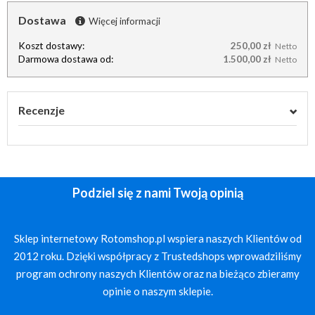
Dostawa
Więcej informacji
Koszt dostawy:
250,00 zł
Netto
Darmowa dostawa od:
1.500,00 zł
Netto
Recenzje
Podziel się z nami Twoją opinią
Sklep internetowy Rotomshop.pl wspiera naszych Klientów od
2012 roku. Dzięki współpracy z Trustedshops wprowadziliśmy
program ochrony naszych Klientów oraz na bieżąco zbieramy
opinie o naszym sklepie.