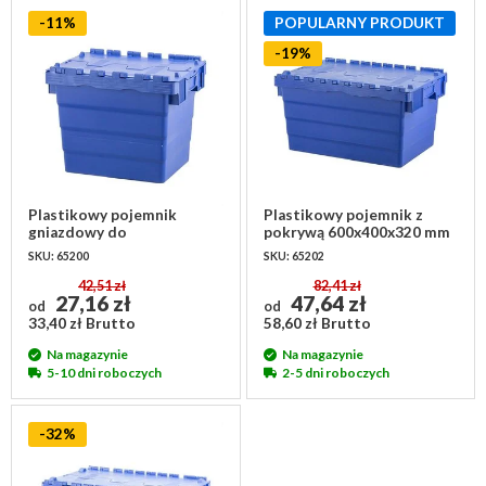
-11%
POPULARNY PRODUKT
-19%
Plastikowy pojemnik
Plastikowy pojemnik z
gniazdowy do
pokrywą 600x400x320 mm
sztaplowania 400x300x320
SKU: 65200
SKU: 65202
mm z 2 częściowa pokrywą
42,51 zł
82,41 zł
27,16 zł
47,64 zł
od
od
33,40 zł Brutto
58,60 zł Brutto
Na magazynie
Na magazynie
5-10 dni roboczych
2-5 dni roboczych
-32%