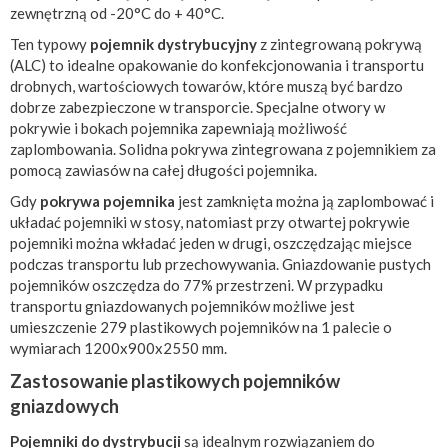
zewnętrzną od -20°C do + 40°C.
Ten typowy
pojemnik dystrybucyjny
z zintegrowaną pokrywą
(ALC) to idealne opakowanie do konfekcjonowania i transportu
drobnych, wartościowych towarów, które muszą być bardzo
dobrze zabezpieczone w transporcie. Specjalne otwory w
pokrywie i bokach pojemnika zapewniają możliwość
zaplombowania. Solidna pokrywa zintegrowana z pojemnikiem za
pomocą zawiasów na całej długości pojemnika.
Gdy
pokrywa pojemnika
jest zamknięta można ją zaplombować i
układać pojemniki w stosy, natomiast przy otwartej pokrywie
pojemniki można wkładać jeden w drugi, oszczędzając miejsce
podczas transportu lub przechowywania. Gniazdowanie pustych
pojemników oszczędza do 77% przestrzeni. W przypadku
transportu gniazdowanych pojemników możliwe jest
umieszczenie 279 plastikowych pojemników na 1 palecie o
wymiarach 1200x900x2550 mm.
Zastosowanie plastikowych pojemników
gniazdowych
Pojemniki do dystrybucji
są idealnym rozwiązaniem do