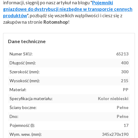
informacji, sięgnij po nasz artykuł na blogu "
Pojemniki
gniazdowe do dystrybucji niezbędne w transporcie cennych
produktów
", pozbądź się wszelkich wątpliwości i ciesz się z
zakupów na stronie
Rotomshop
!
Dane techniczne
Numer SKU:
65213
Długość (mm):
400
Szerokość (mm):
300
Wysokość (mm):
215
Materiał:
PP
Specyfikacja materiału:
Kolor niebieski
Ściany boczne:
Pełne
Dno:
Pełne
Pojemność (l):
17
Wym. wew. (mm):
345x270x190