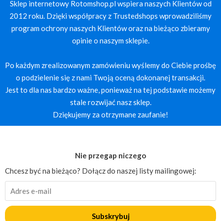
Sklep internetowy Rotomshop.pl wspiera naszych Klientów od
2012 roku. Dzięki współpracy z Trustedshops wprowadziliśmy
program ochrony naszych Klientów oraz na bieżąco zbieramy
opinie o naszym sklepie.
Po każdym zrealizowanym zamówieniu wyślemy do Ciebie prośbę
o podzielenie się z nami Twoją oceną dokonanej transakcji.
Jest to dla nas bardzo ważne, ponieważ na tej podstawie możemy
stale rozwijać nasz sklep.
Dziękujemy za otrzymane zaufanie!
Nie przegap niczego
Chcesz być na bieżąco? Dołącz do naszej listy mailingowej:
Subskrybuj