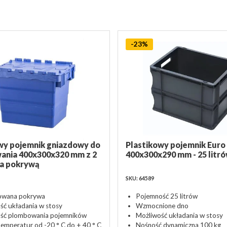
-23%
wy pojemnik gniazdowy do
Plastikowy pojemnik Euro
ania 400x300x320 mm z 2
400x300x290 mm - 25 litr
wa pokrywą
SKU: 64589
owana pokrywa
Pojemność 25 litrów
ść układania w stosy
Wzmocnione dno
ść plombowania pojemników
Możliwość układania w stosy
temperatur od -20 ° C do + 40 ° C
Nośność dynamiczna 100 kg