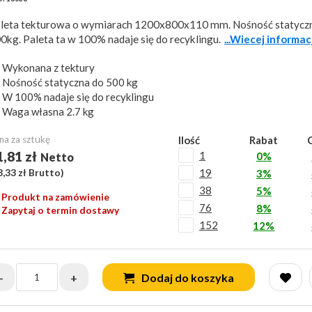
leta tekturowa o wymiarach 1200x800x110 mm. Nośność statycz
0kg. Paleta ta w 100% nadaje się do recyklingu.
...Wiecej informac
Wykonana z tektury
Nośność statyczna do 500 kg
W 100% nadaje się do recyklingu
Waga własna 2.7 kg
na za sztukę
Ilość
Rabat
1,81 zł
1
0%
Netto
19
8,33 zł
Brutto)
3%
38
5%
Produkt na zamówienie
76
8%
Zapytaj o termin dostawy
152
12%
-
+
Dodaj do koszyka