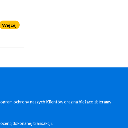
Więcej
rogram ochrony naszych Klientów oraz na bieżąco zbieramy
oceną dokonanej transakcji.