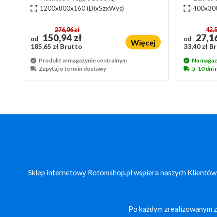
1200x800x160
(DłxSzxWys)
400x30
276,06 zł
42,5
150,94 zł
27,16
od
od
Więcej
185,65 zł Brutto
33,40 zł B
Produkt w magazynie centralnym
Na magaz
Zapytaj o termin dostawy
5-10 dni
Sklep internetowy Rotomshop.pl wspiera naszych Klientów
Po każdym zrealizowanym za