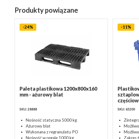
Produkty powiązane
-24%
-11%
Paleta plastikowa 1200x800x160
Plastiko
mm - ażurowy blat
sztaplow
częścio
SKU: 28888
SKU: 65200
Nośność statyczna 5000 kg
Zintegr
Ażurowy blat
Możliwo
Wykonana z regranulatu PO
Możliwo
Nośność w regale 1000 kg
Zakres 