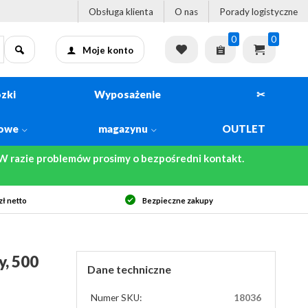
Obsługa klienta
O nas
Porady logistyczne
0
0
Moje konto
zki
Wyposażenie
✂
kowe
magazynu
OUTLET
 razie problemów prosimy o bezpośredni kontakt.
ł netto
Bezpieczne zakupy
y, 500
Dane techniczne
Numer SKU:
18036