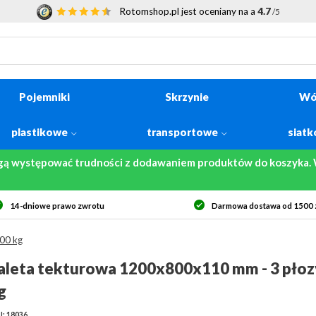
Rotomshop.pl jest oceniany na a
4.7
/5
Pojemniki
Skrzynie
Wó
plastikowe
transportowe
siat
gą występować trudności z dodawaniem produktów do koszyka. W
14-dniowe prawo zwrotu
Darmowa dostawa od 1500 z
00 kg
aleta tekturowa 1200x800x110 mm - 3 płoz
g
: 18036