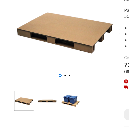
Pa
50
Ce
7
(
8