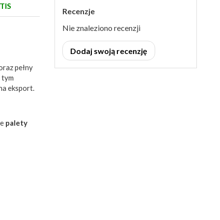
TIS
Recenzje
Nie znaleziono recenzji
Dodaj swoją recenzję
 oraz pełny
a tym
na eksport.
te
palety