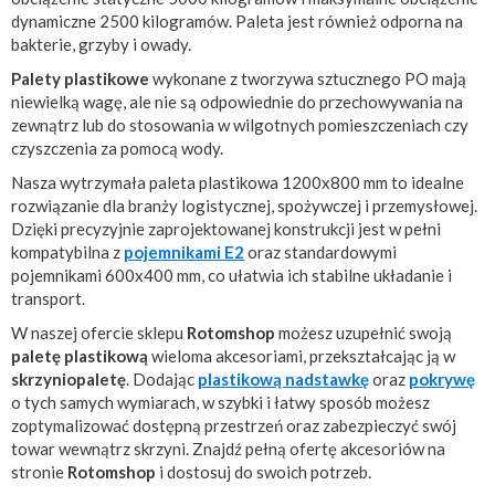
dynamiczne 2500 kilogramów. Paleta jest również odporna na
bakterie, grzyby i owady.
Palety plastikowe
wykonane z tworzywa sztucznego PO mają
niewielką wagę, ale nie są odpowiednie do przechowywania na
zewnątrz lub do stosowania w wilgotnych pomieszczeniach czy
czyszczenia za pomocą wody.
Nasza wytrzymała paleta plastikowa 1200x800 mm to idealne
rozwiązanie dla branży logistycznej, spożywczej i przemysłowej.
Dzięki precyzyjnie zaprojektowanej konstrukcji jest w pełni
kompatybilna z
pojemnikami E2
oraz standardowymi
pojemnikami 600x400 mm, co ułatwia ich stabilne układanie i
transport.
W naszej ofercie sklepu
Rotomshop
możesz uzupełnić swoją
paletę plastikową
wieloma akcesoriami, przekształcając ją w
skrzyniopaletę
. Dodając
plastikową nadstawkę
oraz
pokrywę
o tych samych wymiarach, w szybki i łatwy sposób możesz
zoptymalizować dostępną przestrzeń oraz zabezpieczyć swój
towar wewnątrz skrzyni. Znajdź pełną ofertę akcesoriów na
stronie
Rotomshop
i dostosuj do swoich potrzeb.