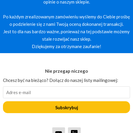
opinie o naszym sklepie.
Po każdym zrealizowanym zamówieniu wyślemy do Ciebie prośbę
o podzielenie się z nami Twoją oceną dokonanej transakcji.
Jest to dla nas bardzo ważne, ponieważ na tej podstawie możemy
stale rozwijać nasz sklep.
Dziękujemy za otrzymane zaufanie!
Nie przegap niczego
Chcesz być na bieżąco? Dołącz do naszej listy mailingowej:
Subskrybuj