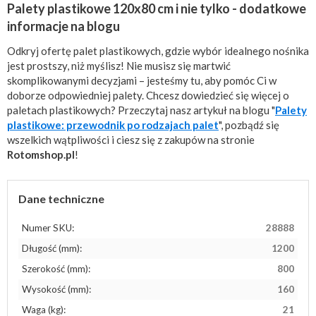
Palety plastikowe 120x80 cm i nie tylko - dodatkowe
informacje na blogu
Odkryj ofertę palet plastikowych, gdzie wybór idealnego nośnika
jest prostszy, niż myślisz! Nie musisz się martwić
skomplikowanymi decyzjami – jesteśmy tu, aby pomóc Ci w
doborze odpowiedniej palety. Chcesz dowiedzieć się więcej o
paletach plastikowych? Przeczytaj nasz artykuł na blogu "
Palety
plastikowe: przewodnik po rodzajach palet
", pozbądź się
wszelkich wątpliwości i ciesz się z zakupów na stronie
Rotomshop.pl
!
Dane techniczne
Numer SKU:
28888
Długość (mm):
1200
Szerokość (mm):
800
Wysokość (mm):
160
Waga (kg):
21