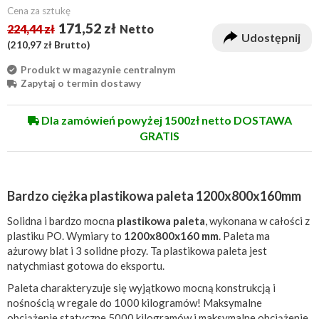
Cena za sztukę
171,52 zł
224,44 zł
Netto
Udostępnij
(
210,97 zł
Brutto)
Produkt w magazynie centralnym
Zapytaj o termin dostawy
Dla zamówień powyżej 1500zł netto DOSTAWA
GRATIS
Bardzo ciężka plastikowa paleta 1200x800x160mm
Solidna i bardzo mocna
plastikowa paleta
, wykonana w całości z
plastiku PO. Wymiary to
1200x800x160 mm
. Paleta ma
ażurowy blat i 3 solidne płozy. Ta plastikowa paleta jest
natychmiast gotowa do eksportu.
Paleta charakteryzuje się wyjątkowo mocną konstrukcją i
nośnością w regale do 1000 kilogramów! Maksymalne
obciążenie statyczne 5000 kilogramów i maksymalne obciążenie