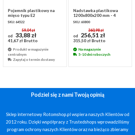
Pojemnik plastikowy na
Nadstawka plastikowa
mięso typu E2
1200x800x200 mm - 4
600x400x200 mm -
zawiasy
SKU: 64522
SKU: 60800
Euronorm
59,04 zł
360,98 zł
33,88 zł
256,51 zł
od
od
41,67 zł Brutto
315,50 zł Brutto
Produkt w magazynie
Na magazynie
centralnym
5-10 dni roboczych
Zapytaj o termin dostawy
Podziel się z nami Twoją opinią
Sklep internetowy Rotomshop.pl wspiera naszych Klientów od
2012 roku. Dzięki współpracy z Trustedshops wprowadziliśmy
program ochrony naszych Klientów oraz na bieżąco zbieramy