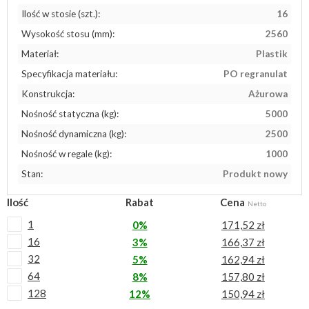
Ilość w stosie (szt.):
16
Wysokość stosu (mm):
2560
Materiał:
Plastik
Specyfikacja materiału:
PO regranulat
Konstrukcja:
Ażurowa
Nośność statyczna (kg):
5000
Nośność dynamiczna (kg):
2500
Nośność w regale (kg):
1000
Stan:
Produkt nowy
Ilość
Rabat
Cena
Netto
1
0%
171,52 zł
16
3%
166,37 zł
32
5%
162,94 zł
64
8%
157,80 zł
128
12%
150,94 zł