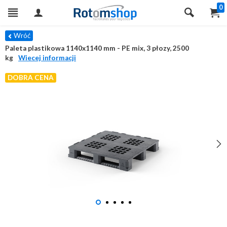
0
Wróć
Paleta plastikowa 1140x1140 mm - PE mix, 3 płozy, 2500
kg
Wiecej informacji
DOBRA CENA