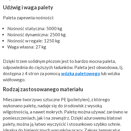
Udźwig i waga palety
Paleta zapewnia nośności:
Nośność statyczna: 5000 kg
Nośność dynamiczna: 2500 kg
Nośność w regale: 1250 kg
Waga własna: 27 kg
Dzięki trzem solidnym płozom jest to bardzo mocna paleta,
odpowiednia do cięższych ładunków. Paleta jest obwodowa, tj.
dostępna z 4 stron za pomocą
wózka paletowego
lub wózka
widłowego.
Rodzaj zastosowanego materiału
Mieszane tworzywo sztuczne PE (polietylen), z którego
wykonano paletę, nadaje się do środowisk z wysoką
wilgotnością, a nawet mokrych. Paletę można używać zarówno w
pomieszczeniach, jak i na zewnątrz. Dzięki ażurowemu blatowi
palety, ​można ją łatwo wyczyścić i stosunkowo szybko schnie.
Idealna do higienicznych warunków pracy. Zakres temperatur