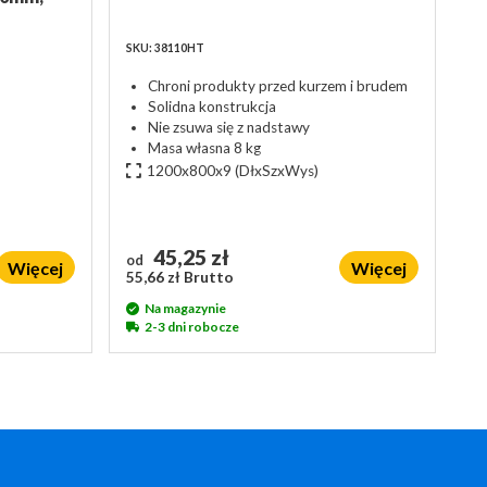
SKU: 38110HT
Chroni produkty przed kurzem i brudem
Solidna konstrukcja
Nie zsuwa się z nadstawy
Masa własna 8 kg
1200x800x9
(DłxSzxWys)
45,25 zł
od
Więcej
Więcej
55,66 zł Brutto
Na magazynie
2-3 dni robocze