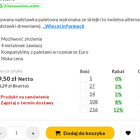
ywana nadstawka paletowa wykonana ze sklejki to świetna alterna
dstawki drewnianej.
...Wiecej informacji
Możliwość złożenia
4 metalowe zawiasy
Kompatybilny z paletami w rozmiarze Euro
Niska cena
na za sztukę
Ilość
Rabat
9,50 zł
1
0%
Netto
27
6,29 zł
Brutto)
3%
54
5%
Produkt na zamówienie
108
8%
Zapytaj o termin dostawy
216
12%
-
+
Dodaj do koszyka