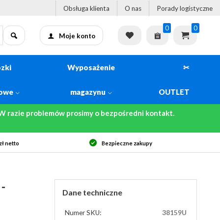
Obsługa klienta
O nas
Porady logistyczne
0
0
Moje konto
zki
Wyposażenie
✂
kowe
magazynu
OUTLET
 razie problemów prosimy o bezpośredni kontakt.
ł netto
Bezpieczne zakupy
-
Dane techniczne
Numer SKU:
38159U