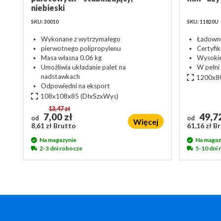
niebieski
SKU: 30010
SKU: 11820U
Wykonane z wytrzymałego
Ładowno
pierwotnego polipropylenu
Certyfi
Masa własna 0.06 kg
Wysokie
Umożliwia układanie palet na
W pełni
nadstawkach
1200x8
Odpowiedni na eksport
108x108x85
(DłxSzxWys)
13,47 zł
7,00 zł
49,72
od
od
Więcej
8,61 zł Brutto
61,16 zł B
Na magazynie
Na magaz
2-3 dni robocze
5-10 dni