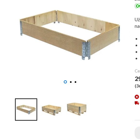
Uż
na
Ce
2
(
3