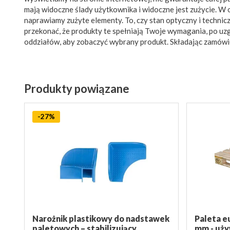
mają widoczne ślady użytkownika i widoczne jest zużycie. W 
naprawiamy zużyte elementy. To, czy stan optyczny i techniczny
przekonać, że produkty te spełniają Twoje wymagania, po u
oddziałów, aby zobaczyć wybrany produkt. Składając zamówi
Produkty powiązane
-27%
Narożnik plastikowy do nadstawek
Paleta e
paletowych – stabilizujący,
mm - uży