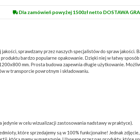
Dla zamówień powyżej 1500zł netto DOSTAWA GRA
jakości, sprawdzany przez naszych specjalistów do spraw jakości. 
o produktu bardzo popularne opakowanie. Dzięki niej w łatwy sposó
e 1200x800 mm. Prosta budowa zapewnia długie użytkowanie. Możli
tów w transporcie powrotnym i składowaniu.
 jedynie w celu wizualizacji zastosowania nadstawy w praktyce).
dmioty, które sprzedajemy są w 100% funkcjonalne! Jednak zdjęcie,
artii, którą mamy w magazynie. Używane przez nas produkty, które s