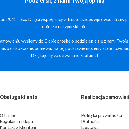
Podziel się z nami Twoją opinią
 od 2012 roku. Dzięki współpracy z Trustedshops wprowadziliśmy p
opinie o naszym sklepie.
mówieniu wyślemy do Ciebie prośbę o podzielenie się z nami Twoją 
a nas bardzo ważne, ponieważ na tej podstawie możemy stale rozwijać 
Dziękujemy za otrzymane zaufanie!
Obsługa klienta
Realizacja zamówie
O firmie
Polityka prywatności
Regulamin sklepu
Płatności
Kontakt z Klientem
Dostawa