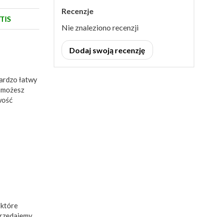
Recenzje
TIS
Nie znaleziono recenzji
Dodaj swoją recenzję
Bardzo łatwy
b możesz
wość
 które
przedajemy,