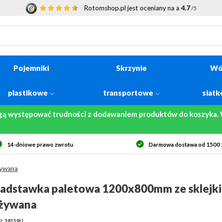
Rotomshop.pl jest oceniany na a
4.7
/5
Pojemniki
Skrzynie
Wó
plastikowe
transportowe
siat
gą występować trudności z dodawaniem produktów do koszyka. W
14-dniowe prawo zwrotu
Darmowa dostawa od 1500 z
żywana
adstawka paletowa 1200x800mm ze sklejki 
żywana
U: 38159U