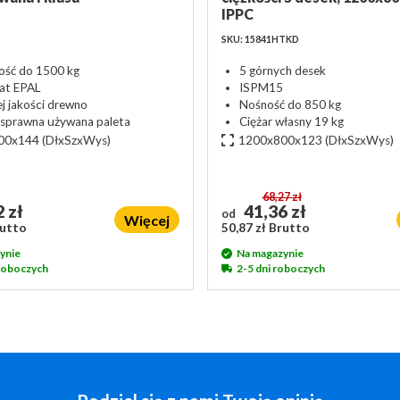
IPPC
SKU: 15841HTKD
ść do 1500 kg
5 górnych desek
kat EPAL
ISPM15
j jakości drewno
Nośność do 850 kg
 sprawna używana paleta
Ciężar własny 19 kg
00x144
(DłxSzxWys)
1200x800x123
(DłxSzxWys)
68,27 zł
 zł
41,36 zł
od
Więcej
rutto
50,87 zł Brutto
ynie
Na magazynie
 roboczych
2-5 dni roboczych