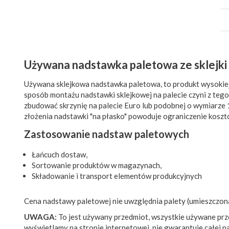
Używana nadstawka paletowa ze sklejki
Używana sklejkowa nadstawka paletowa, to produkt wysokiej 
sposób montażu nadstawki sklejkowej na palecie czyni z teg
zbudować skrzynię na palecie Euro lub podobnej o wymiarz
złożenia nadstawki "na płasko" powoduje ograniczenie kosz
Zastosowanie nadstaw paletowych
Łańcuch dostaw,
Sortowanie produktów w magazynach,
Składowanie i transport elementów produkcyjnych
Cena nadstawy paletowej nie uwzględnia palety (umieszczona
UWAGA:
To jest używany przedmiot, wszystkie używane prze
wyświetlamy na stronie internetowej, nie gwarantuje całej p