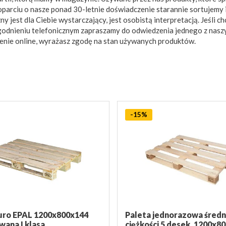
oparciu o nasze ponad 30-letnie doświadczenie starannie sortujemy 
 jest dla Ciebie wystarczający, jest osobistą interpretacją. Jeśli ch
zgodnieniu telefonicznym zapraszamy do odwiedzenia jednego z nasz
enie online, wyrażasz zgodę na stan używanych produktów.
-15%
uro EPAL 1200x800x144
Paleta jednorazowa średn
wana I klasa
ciężkości 5 desek, 1200x8