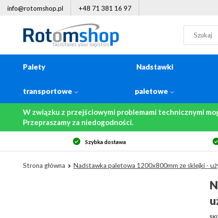
info@rotomshop.pl
+48 71 381 16 97
Palety
Nadstawki
transportowe
paletowe
W związku z przejściowymi problemami technicznymi mo
Przepraszamy za niedogodności.
Szybka dostawa
Strona główna
Nadstawka paletowa 1200x800mm ze sklejki - u
N
u
SK