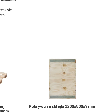
i
cesz się
ych
iej
Pokrywa ze sklejki 1200x800x9 mm
00mm,