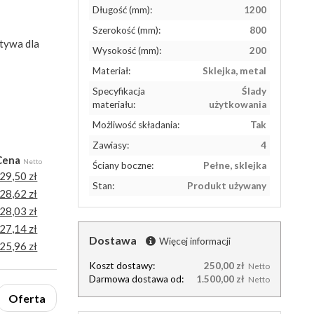
Długość (mm):
1200
Szerokość (mm):
800
tywa dla
Wysokość (mm):
200
Materiał:
Sklejka, metal
Specyfikacja
Ślady
materiału:
użytkowania
Możliwość składania:
Tak
Zawiasy:
4
Cena
Netto
Ściany boczne:
Pełne, sklejka
29,50 zł
Stan:
Produkt używany
28,62 zł
28,03 zł
27,14 zł
Dostawa
Więcej informacji
25,96 zł
Koszt dostawy:
250,00 zł
Netto
Darmowa dostawa od:
1.500,00 zł
Netto
Oferta