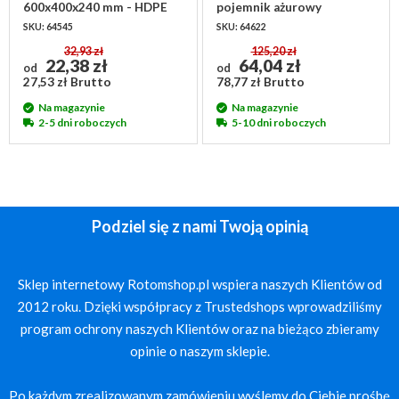
600x400x240 mm - HDPE
pojemnik ażurowy
recyklat
600x400x320 mm - 60
SKU: 64545
SKU: 64622
litrów
32,93 zł
125,20 zł
22,38 zł
64,04 zł
od
od
27,53 zł Brutto
78,77 zł Brutto
Na magazynie
Na magazynie
2-5 dni roboczych
5-10 dni roboczych
Podziel się z nami Twoją opinią
Sklep internetowy Rotomshop.pl wspiera naszych Klientów od
2012 roku. Dzięki współpracy z Trustedshops wprowadziliśmy
program ochrony naszych Klientów oraz na bieżąco zbieramy
opinie o naszym sklepie.
Po każdym zrealizowanym zamówieniu wyślemy do Ciebie prośbę