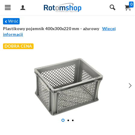
0
Wróć
Plastikowy pojemnik 400x300x220 mm - ażurowy
Wiecej
informacji
DOBRA CENA