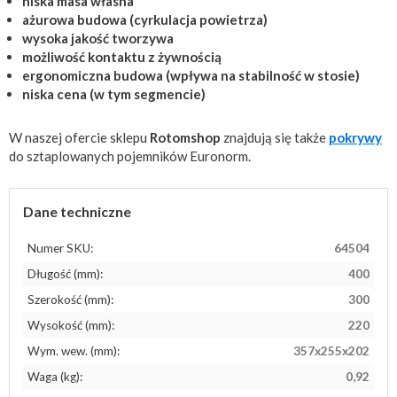
niska masa własna
ażurowa budowa (cyrkulacja powietrza)
wysoka jakość tworzywa
możliwość kontaktu z żywnością
ergonomiczna budowa (wpływa na stabilność w stosie)
niska cena (w tym segmencie)
W naszej ofercie sklepu
Rotomshop
znajdują się także
pokrywy
do sztaplowanych pojemników Euronorm.
Dane techniczne
Numer SKU:
64504
Długość (mm):
400
Szerokość (mm):
300
Wysokość (mm):
220
Wym. wew. (mm):
357x255x202
Waga (kg):
0,92