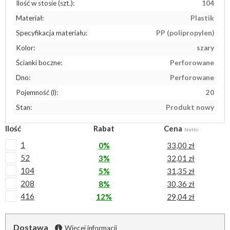
Ilość w stosie (szt.):
104
Materiał:
Plastik
Specyfikacja materiału:
PP (polipropylen)
Kolor:
szary
Ścianki boczne:
Perforowane
Dno:
Perforowane
Pojemność (l):
20
Stan:
Produkt nowy
Ilość
Rabat
Cena
Netto
1
0%
33,00 zł
52
3%
32,01 zł
104
5%
31,35 zł
208
8%
30,36 zł
416
12%
29,04 zł
Dostawa
Więcej informacji