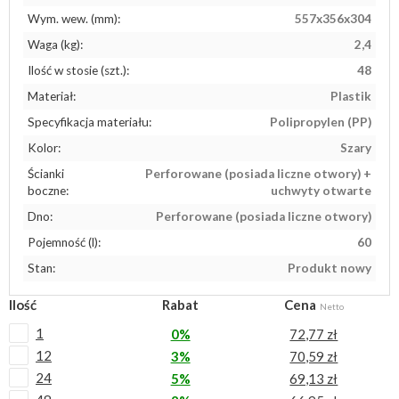
Wym. wew. (mm):
557x356x304
Waga (kg):
2,4
Ilość w stosie (szt.):
48
Materiał:
Plastik
Specyfikacja materiału:
Polipropylen (PP)
Kolor:
Szary
Ścianki
Perforowane (posiada liczne otwory) +
boczne:
uchwyty otwarte
Dno:
Perforowane (posiada liczne otwory)
Pojemność (l):
60
Stan:
Produkt nowy
Ilość
Rabat
Cena
Netto
1
0%
72,77 zł
12
3%
70,59 zł
24
5%
69,13 zł