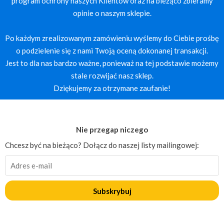
program ochrony naszych Klientów oraz na bieżąco zbieramy
opinie o naszym sklepie.
Po każdym zrealizowanym zamówieniu wyślemy do Ciebie prośbę
o podzielenie się z nami Twoją oceną dokonanej transakcji.
Jest to dla nas bardzo ważne, ponieważ na tej podstawie możemy
stale rozwijać nasz sklep.
Dziękujemy za otrzymane zaufanie!
Nie przegap niczego
Chcesz być na bieżąco? Dołącz do naszej listy mailingowej:
Subskrybuj