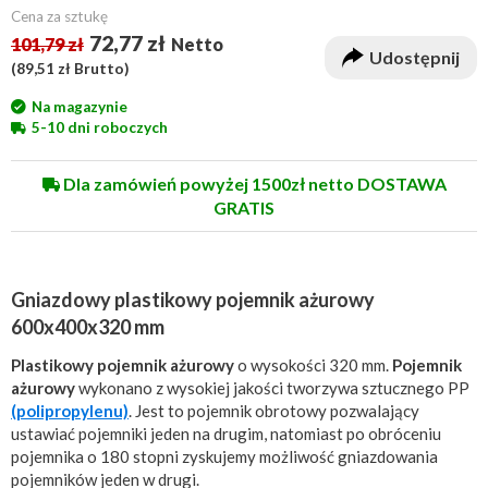
Cena za sztukę
72,77 zł
101,79 zł
Netto
Udostępnij
(
89,51 zł
Brutto)
Na magazynie
5-10 dni roboczych
Dla zamówień powyżej 1500zł netto DOSTAWA
GRATIS
Gniazdowy plastikowy pojemnik ażurowy
600x400x320 mm
Plastikowy pojemnik ażurowy
o wysokości 320 mm.
Pojemnik
ażurowy
wykonano z wysokiej jakości tworzywa sztucznego PP
(polipropylenu)
. Jest to pojemnik obrotowy pozwalający
ustawiać pojemniki jeden na drugim, natomiast po obróceniu
pojemnika o 180 stopni zyskujemy możliwość gniazdowania
pojemników jeden w drugi.