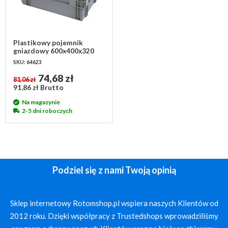
Plastikowy pojemnik
gniazdowy 600x400x320
mm - sztaplowany
SKU: 64623
74,68 zł
81,06 zł
91,86 zł Brutto
Na magazynie
2-5 dni roboczych
Podziel się z nami Twoją opinią
Sklep internetowy Rotomshop.pl wspiera naszych Klientów od
2012 roku. Dzięki współpracy z Trustedshops wprowadziliśmy