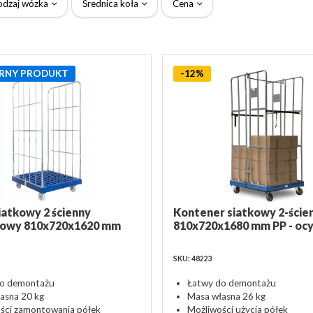
odzaj wózka
Średnica koła
Cena
RNY PRODUKT
-12%
atkowy 2 ścienny
Kontener siatkowy 2-ście
kowy 810x720x1620 mm
810x720x1680 mm PP - oc
SKU: 48223
do demontażu
Łatwy do demontażu
asna 20 kg
Masa własna 26 kg
ści zamontowania półek
Możliwości użycia półek