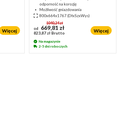
odporność na korozję
Możliwość gniazdowania
800x664x1767
(DłxSzxWys)
1040,24 zł
669,81 zł
od
Więcej
Więcej
823,87 zł Brutto
Na magazynie
2-5 dni roboczych