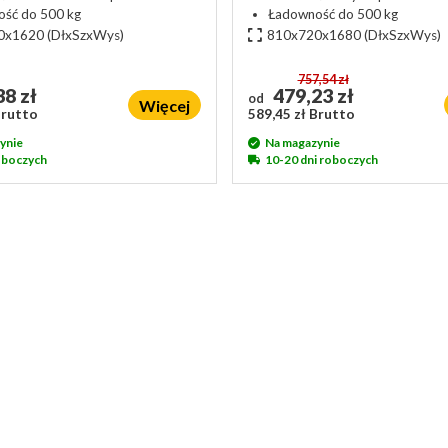
ść do 500 kg
Ładowność do 500 kg
0x1620
(DłxSzxWys)
810x720x1680
(DłxSzxWys)
757,54 zł
8 zł
479,23 zł
od
Więcej
Brutto
589,45 zł Brutto
ynie
Na magazynie
roboczych
10-20 dni roboczych