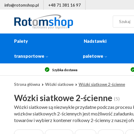
info@rotomshop.pl
+48 71 381 16 97
Palety
Nadstawki
transportowe
paletowe
Szybka dostawa
Strona główna
Wózki siatkowe
Wózki siatkowe 2-ścienne
Wózki siatkowe 2-ścienne
(5)
Wózki siatkowe są niezwykle przydatne podczas procesu
wózków siatkowych 2-ściennych jest możliwość załadunku
towarów i wybierz kontener rolkowy 2-ścienny z naszej of