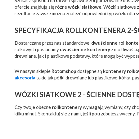
Szukasz sposobu na łatwe i sprawne zorganizowanie dostawy
ofercie znajdują się różne
wózki siatkowe
. Wózki siatkowe 
rezultacie zawsze można znaleźć odpowiedni typ wózka dla s
SPECYFIKACJA ROLLKONTENERA 2-
Dostarczane przez nas standardowe,
dwuścienne rollkont
rolkowych posiadamy
dwuścienne kontenery
z możliwością
drewniane, jak i plastikowe podstawy, które mogą być wypos
W naszym sklepie
Rotomshop
dostępne są
kontenery rolk
akcesoria
takie jak półki drewniane lub plastikowe, kółka, pa
WÓZKI SIATKOWE 2 - ŚCIENNE DOST
Czy twoje obecne
rollkontenery
wymagają wymiany, czy chc
kilku minut. Skontaktuj się z nami, jeśli potrzebujesz wycen