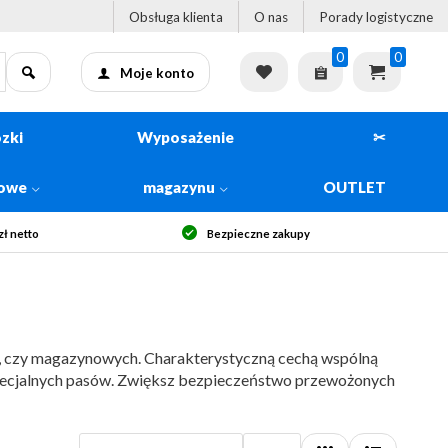
Obsługa klienta
O nas
Porady logistyczne
0
0
Moje konto
zki
Wyposażenie
✂
kowe
magazynu
OUTLET
ł netto
Bezpieczne zakupy
, czy magazynowych. Charakterystyczną cechą wspólną
specjalnych pasów. Zwiększ bezpieczeństwo przewożonych