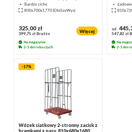
Bardzo cichy
Ładowno
800x700x1770
(DłxSzxWys)
810x72
325,00 zł
445,3
od
Więcej
399,75 zł Brutto
547,82 zł 
Na magazynie
Na magaz
2-5 dni roboczych
2-5 dni 
-17%
Wózek siatkowy 2-stronny zacisk z
bramkami + pasy, 810x680x1680