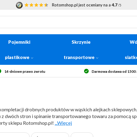
Rotomshop.pl jest oceniany na a
4.7
/5
Pojemniki
Skrzynie
Wó
plastikowe
transportowe
siat
14-dniowe prawo zwrotu
Darmowa dostawa od 1500 z
 kompletacji drobnych produktów w wąskich alejkach sklepowych
 z dwóch stron i spinanie transportowanego towaru za pomocą 
erty sklepu Rotomshop.pl!
...Więcej