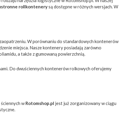
 rodzaju narzędzia logistyczne w Rotomshop.pl. W naszej
stronne rollkontenery
są dostępne w różnych wersjach. W
w zaopatrzeniu. W porównaniu do standardowych kontenerów
ędzenie miejsca. Nasze kontenery posiadają zarówno
oliamidu, a także z gumowaną powierzchnią.
anami. Do dwuściennych kontenerów rolkowych oferujemy
 ściennych w
Rotomshop.pl
jest już zorganizowany w ciągu
styczne.