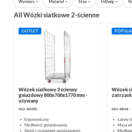
Wymiary
Materiał
Stan
Udźwig
R
All Wózki siatkowe 2-ścienne
OUTLET
POPULA
Wózek siatkowy 2 ścienny
Wózek si
gniazdowy 800x700x1770 mm -
zatrzas
używany
SKU: 46500U
SKU: 48268
Ergonomiczny
Łatwy 
Możliwość gniazdowania
Masa wł
Spód z systemem sprężynowym
Możliwo