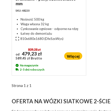
mm
SKU: 48220
Nośność 500 kg
Waga własna 32 kg
Cynkowanie ogniowe - odporne na rdzę
Łatwy do demontażu
810x680x1680
(DłxSzxWys)
809,38 zł
479,23 zł
od
Więcej
589,45 zł Brutto
Na magazynie
2-5 dni roboczych
Strona 1 z 1
OFERTA NA WÓZKI SIATKOWE 2-ŚCI