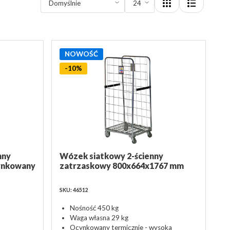
NOWOŚĆ
-10%
nny
Wózek siatkowy 2-ścienny
ynkowany
zatrzaskowy 800x664x1767 mm
SKU: 46512
Nośność 450 kg
Waga własna 29 kg
Ocynkowany termicznie - wysoka