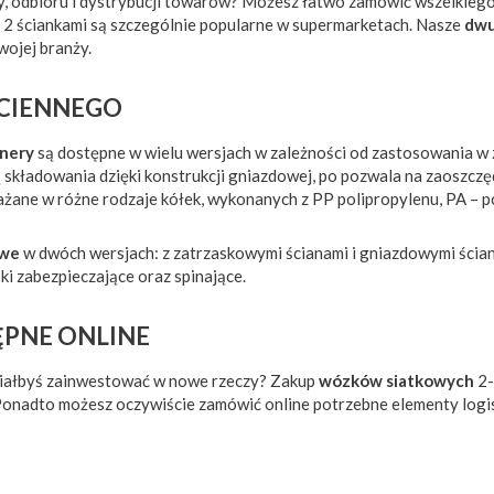
, odbioru i dystrybucji towarów? Możesz łatwo zamówić wszelkiego
z 2 ściankami są szczególnie popularne w supermarketach. Nasze
dwu
wojej branży.
ŚCIENNEGO
enery
są dostępne w wielu wersjach w zależności od zastosowania 
 składowania dzięki konstrukcji gniazdowej, po pozwala na zaoszcz
ażane w różne rodzaje kółek, wykonanych z PP polipropylenu, PA – p
owe
w dwóch wersjach: z zatrzaskowymi ścianami i gniazdowymi ści
ski zabezpieczające oraz spinające.
ĘPNE ONLINE
iałbyś zainwestować w nowe rzeczy? Zakup
wózków siatkowych
2-
y. Ponadto możesz oczywiście zamówić online potrzebne elementy logi