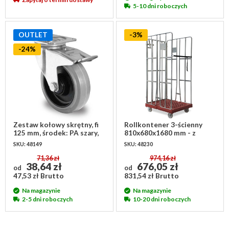
5-10 dni roboczych
OUTLET
-3%
-24%
Zestaw kołowy skrętny, fi
Rollkontener 3-ścienny
125 mm, środek: PA szary,
810x680x1680 mm - z
gumowy bieżnik
paskiem spinającym
SKU: 48149
SKU: 48230
71,36 zł
974,16 zł
38,64 zł
676,05 zł
od
od
47,53 zł Brutto
831,54 zł Brutto
Na magazynie
Na magazynie
2-5 dni roboczych
10-20 dni roboczych