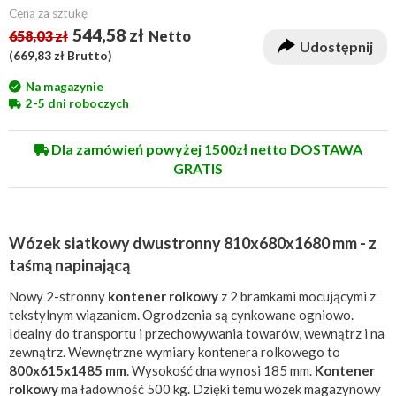
Cena za sztukę
544,58 zł
658,03 zł
Netto
Udostępnij
(
669,83 zł
Brutto)
Na magazynie
2-5 dni roboczych
Dla zamówień powyżej 1500zł netto DOSTAWA
GRATIS
Wózek siatkowy dwustronny 810x680x1680 mm - z
taśmą napinającą
Nowy 2-stronny
kontener rolkowy
z 2 bramkami mocującymi z
tekstylnym wiązaniem. Ogrodzenia są cynkowane ogniowo.
Idealny do transportu i przechowywania towarów, wewnątrz i na
zewnątrz. Wewnętrzne wymiary kontenera rolkowego to
800x615x1485 mm
. Wysokość dna wynosi 185 mm.
Kontener
rolkowy
ma ładowność 500 kg. Dzięki temu wózek magazynowy