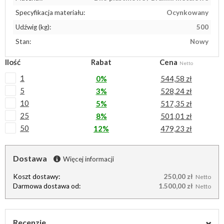
Specyfikacja materiału:
Ocynkowany
Udźwig (kg):
500
Stan:
Nowy
Ilość
Rabat
Cena
Netto
1
0%
544,58 zł
5
3%
528,24 zł
10
5%
517,35 zł
25
8%
501,01 zł
50
12%
479,23 zł
Dostawa
Więcej informacji
Koszt dostawy:
250,00 zł
Netto
Darmowa dostawa od:
1.500,00 zł
Netto
Recenzje