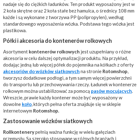
nadaje się do ciężkich ładunków. Ten produkt wyposażony jest w
2 koła skrętne oraz 2 koła stałe bez hamulca, o średnicy 108 mm
każde i są wykonane z tworzywa PP (polipropylen), według
standardowego wyposażenia wózka. Podstawa tego wózka jest
plastikowa.
Półki i akcesoria do kontenerów rolkowych
Asortyment
kontenerów rolkowych
jest uzupełniany o różne
akcesoria w celu dalszej optymalizacji produktu. Na przykład,
dodając jedną lub więcej półek do pojemnika na kółkach z oferty
akcesoriów do wózków siatkowych
na stronie
Rotomshop
,
tworzysz dodatkowe podłogi, a tym samym więcej powierzchni
do transportu lub przechowywania rzeczy. Ładunek w kontenerze
rolkowym można ustabilizować za pomocą
pasów mocujących
.
Wreszcie, prawie każdy kontener może być wyposażony w
dowolne
koło
, których pełna oferta znajduje się w sklepie
internetowym
Rotomshop.
Zastosowanie wózków siatkowych
Rollkontenery
pełnią ważna funkcję w wielu gałęziach
przemysłu. Są szeroko stosowane w różnych branżach i