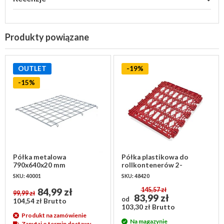
Produkty powiązane
OUTLET
-19%
-15%
Półka metalowa
Półka plastikowa do
790x640x20 mm
rollkontenerów 2-
ściennych 810x680x55 mm
SKU: 40001
SKU: 48420
84,99 zł
145,57 zł
99,99 zł
83,99 zł
od
104,54 zł Brutto
103,30 zł Brutto
Produkt na zamówienie
Na magazynie
Zapytaj o termin dostawy