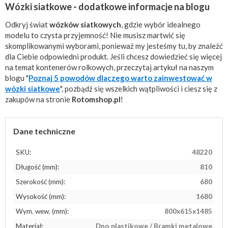
Wózki siatkowe - dodatkowe informacje na blogu
Odkryj świat
wózków siatkowych
, gdzie wybór idealnego
modelu to czysta przyjemność! Nie musisz martwić się
skomplikowanymi wyborami, ponieważ my jesteśmy tu, by znaleźć
dla Ciebie odpowiedni produkt. Jeśli chcesz dowiedzieć się więcej
na temat kontenerów rolkowych, przeczytaj artykuł na naszym
blogu "
Poznaj 5 powodów dlaczego warto zainwestować w
wózki siatkowe
", pozbądź się wszelkich wątpliwości i ciesz się z
zakupów na stronie
Rotomshop.pl
!
Dane techniczne
SKU:
48220
Długość (mm):
810
Szerokość (mm):
680
Wysokość (mm):
1680
Wym. wew. (mm):
800x615x1485
Materiał:
Dno plastikowe / Bramki metalowe