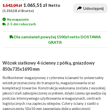
1.065,51 zł
1.542,04 zł
Netto
Udostępnij
(
1.310,58 zł
Brutto)
Na magazynie
2-5 dni roboczych
Dla zamówień powyżej 1500zł netto DOSTAWA
GRATIS
Wózek siatkowy 4-ścienny z półką, gniazdowy
850x735x1690 mm
Rollkontener magazynowy z czterema ścianami to uniwersalny
wózek przeznaczony do transportu, magazynowania oraz
kompletacji towarów. Konstrukcja wykonana została z wysokiej
jakości stali zabezpieczonej ocynkiem, dzięki czemu sprawdza się
podczas intensywnego użytkowania w magazynach, centrach
logistycznych i na zapleczu sklepów. Cztery ściany z siatki o
zagęszczeniu 50x50 mm zapewniają dobrą widoczność