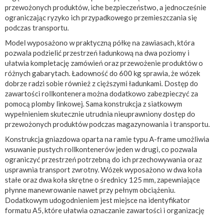
przewożonych produktów, iche bezpieczeństwo, a jednocześnie
ograniczając ryzyko ich przypadkowego przemieszczania się
podczas transportu.
Model wyposażono w praktyczną półkę na zawiasach, która
pozwala podzielić przestrzeń ładunkową na dwa poziomy i
ułatwia kompletację zamówień oraz przewożenie produktów o
różnych gabarytach. Ładowność do 600 kg sprawia, że wózek
dobrze radzi sobie również z cięższymi ładunkami. Dostęp do
zawartości rollkontenera można dodatkowo zabezpieczyć za
pomocą plomby linkowej. Sama konstrukcja z siatkowym
wypełnieniem skutecznie utrudnia nieuprawniony dostęp do
przewożonych produktów podczas magazynowania i transportu.
Konstrukcja gniazdowa oparta na ramie typu A-frame umożliwia
wsuwanie pustych rollkontenerów jeden w drugi, co pozwala
ograniczyć przestrzeń potrzebną do ich przechowywania oraz
usprawnia transport zwrotny. Wózek wyposażono w dwa koła
stałe oraz dwa koła skrętne o średnicy 125 mm, zapewniające
płynne manewrowanie nawet przy pełnym obciążeniu.
Dodatkowym udogodnieniem jest miejsce na identyfikator
formatu A5, które ułatwia oznaczanie zawartości i organizację