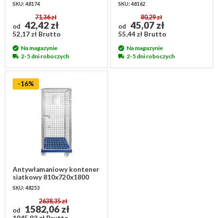
/ PU
wałeczkowym, szara
SKU: 48174
SKU: 48162
71,36 zł
80,29 zł
42,42 zł
45,07 zł
od
od
52,17 zł Brutto
55,44 zł Brutto
Na magazynie
Na magazynie
2-5 dni roboczych
2-5 dni roboczych
-16%
Antywłamaniowy kontener
siatkowy 810x720x1800
mm
SKU: 48253
2638,35 zł
1582,06 zł
od