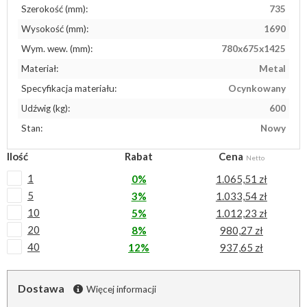
Szerokość (mm):
735
Wysokość (mm):
1690
Wym. wew. (mm):
780x675x1425
Materiał:
Metal
Specyfikacja materiału:
Ocynkowany
Udźwig (kg):
600
Stan:
Nowy
Ilość
Rabat
Cena
Netto
1
0%
1.065,51 zł
5
3%
1.033,54 zł
10
5%
1.012,23 zł
20
8%
980,27 zł
40
12%
937,65 zł
Dostawa
Więcej informacji