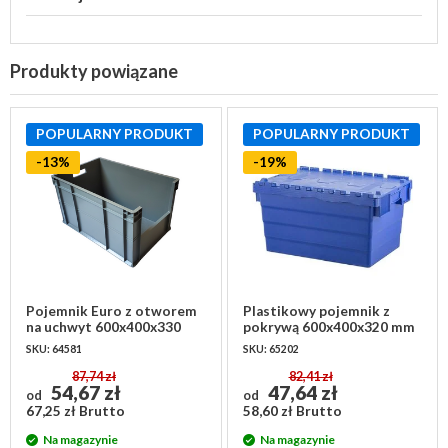
Produkty powiązane
POPULARNY PRODUKT
POPULARNY PRODUKT
-13%
-19%
Pojemnik Euro z otworem
Plastikowy pojemnik z
na uchwyt 600x400x330
pokrywą 600x400x320 mm
mm - pojemność 65 litrów
SKU: 64581
SKU: 65202
87,74 zł
82,41 zł
54,67 zł
47,64 zł
od
od
67,25 zł Brutto
58,60 zł Brutto
Na magazynie
Na magazynie