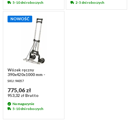
5-10 dni roboczych
2-5 dni roboczych
NOWOŚĆ
Wózek ręczny
390x420x1000 mm -
powierzchnia załadunkowa
SKU: 94057
385x230 mm
775,06 zł
953,32 zł Brutto
Na magazynie
5-10 dni roboczych