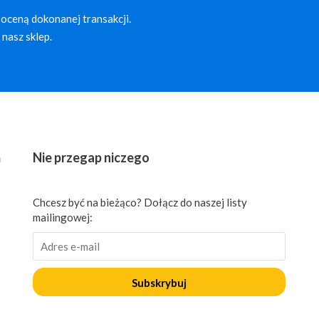
oceną dokonanej transakcji.
nasz sklep.
ń
Nie przegap niczego
Chcesz być na bieżąco? Dołącz do naszej listy
mailingowej:
Subskrybuj