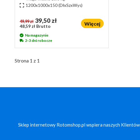
1200x1000x150
(DłxSzxWys)
39,50 zł
49,99 zł
Więcej
48,59 zł Brutto
Na magazynie
2-3 dni robocze
Strona 1 z 1
Sklep internetowy Rotomshop.pl wspiera naszych Klientów