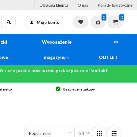
Obsługa klienta
O nas
Porady logistyczne
0
0
Moje konto
zki
Wyposażenie
✂
kowe
magazynu
OUTLET
 razie problemów prosimy o bezpośredni kontakt.
ł netto
Bezpieczne zakupy