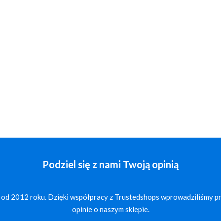
Podziel się z nami Twoją opinią
 od 2012 roku. Dzięki współpracy z Trustedshops wprowadziliśmy p
opinie o naszym sklepie.