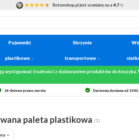
Rotomshop.pl jest oceniany na a
4.7
/5
Pojemniki
Skrzynie
Wó
plastikowe
transportowe
siat
gą występować trudności z dodawaniem produktów do koszyka. W
14-dniowe prawo zwrotu
Darmowa dostawa od 1500 z
wana paleta plastikowa
(1)
ena