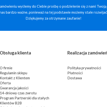
mówieniu wyślemy do Ciebie prośbę o podzielenie się z nami Twoją 
a nas bardzo ważne, ponieważ na tej podstawie możemy stale rozwijać 
Dziękujemy za otrzymane zaufanie!
Obsługa klienta
Realizacja zamówie
O firmie
Polityka prywatności
Regulamin sklepu
Płatności
Kontakt z Klientem
Dostawa
Oferta
Gwarancja jakości
14-dniowy czas zwrotu
Program Partnerski dla stałych
Klientów B2B