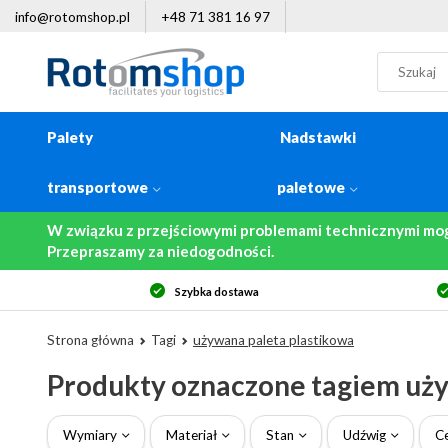
info@rotomshop.pl
+48 71 381 16 97
Palety
Nadstawki
transportowe
paletowe
W związku z przejściowymi problemami technicznymi mo
Przepraszamy za niedogodności.
Szybka dostawa
Strona główna
Tagi
używana paleta plastikowa
Produkty oznaczone tagiem uży
Wymiary
Materiał
Stan
Udźwig
C