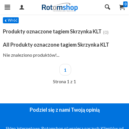
0
TRY
Wróć
Produkty oznaczone tagiem Skrzynka KLT
(0)
All Produkty oznaczone tagiem Skrzynka KLT
Nie znaleziono produktów!...
1
Strona 1 z 1
Podziel się z nami Twoją opinią
Sklep internetowy Rotomshop.pl wspiera naszych Klientów od