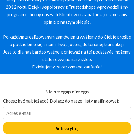
2012 roku. Dzięki współpracy z Trustedshops wprowadziliśmy
program ochrony naszych Klientów oraz na bieżąco zbieramy
opinie o naszym sklepie.
Po każdym zrealizowanym zamówieniu wyślemy do Ciebie prośbę
o podzielenie się z nami Twoją oceną dokonanej transakcji.
Jest to dla nas bardzo ważne, ponieważ na tej podstawie możemy
stale rozwijać nasz sklep.
Dziękujemy za otrzymane zaufanie!
Nie przegap niczego
Chcesz być na bieżąco? Dołącz do naszej listy mailingowej:
Subskrybuj